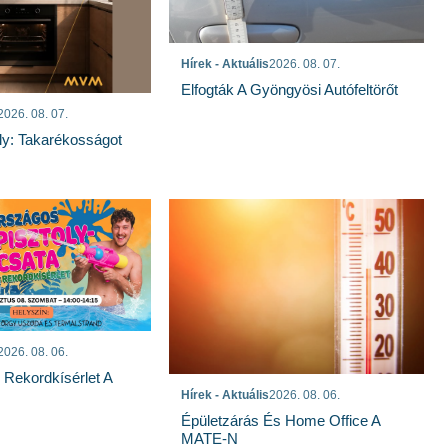
Hírek - Aktuális
2026. 08. 07.
Elfogták A Gyöngyösi Autófeltörőt
2026. 08. 07.
ly: Takarékosságot
2026. 08. 06.
s Rekordkísérlet A
Hírek - Aktuális
2026. 08. 06.
Épületzárás És Home Office A
MATE-N