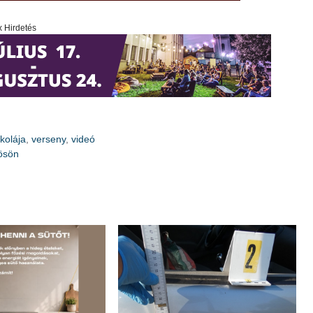
x Hirdetés
kolája
,
verseny
,
videó
ösön