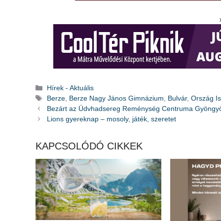
Kategória
Hírek - Aktuális
Címkék
Berze
,
Berze Nagy János Gimnázium
,
Bulvár
,
Ország Is
Bezárt az Üdvhadsereg Reménység Centruma Gyöngy
Lions gyereknap – mosoly, játék, szeretet
KAPCSOLÓDÓ CIKKEK