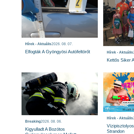
Hírek - Aktuális
2026. 08. 07.
Elfogták A Gyöngyösi Autófeltörőt
Hírek - Aktuális
Kettős Siker 
Hírek - Aktuális
Breaking
2026. 08. 06.
Vízipisztolyo
Kigyulladt A Bozótos
Strandon