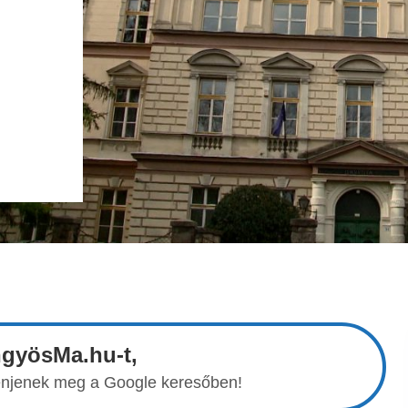
ngyösMa.hu-t,
elenjenek meg a Google keresőben!