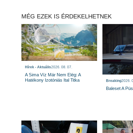
MÉG EZEK IS ÉRDEKELHETNEK
Hírek - Aktuális
2026. 08. 07.
A Sima Víz Már Nem Elég: A
Hatékony Izotóniás Ital Titka
Breaking
2026. 0
Baleset A Pü