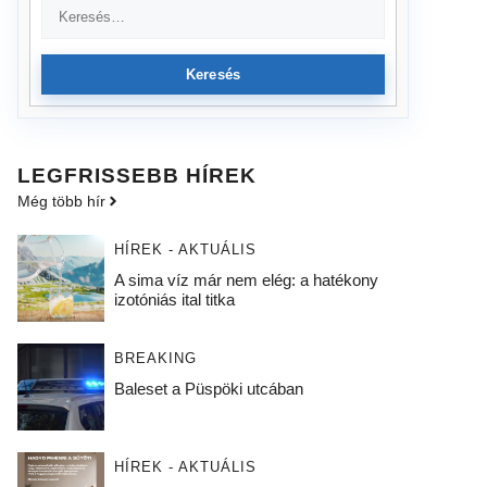
Keresés
LEGFRISSEBB HÍREK
Még több hír
HÍREK - AKTUÁLIS
A sima víz már nem elég: a hatékony
izotóniás ital titka
BREAKING
Baleset a Püspöki utcában
HÍREK - AKTUÁLIS