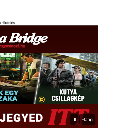
x Hirdetés
⏸
Hang