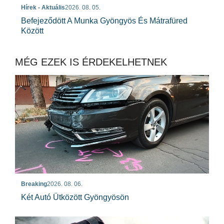
Hírek - Aktuális
2026. 08. 05.
Befejeződött A Munka Gyöngyös És Mátrafüred
Között
MÉG EZEK IS ÉRDEKELHETNEK
Breaking
2026. 08. 06.
Két Autó Ütközött Gyöngyösön