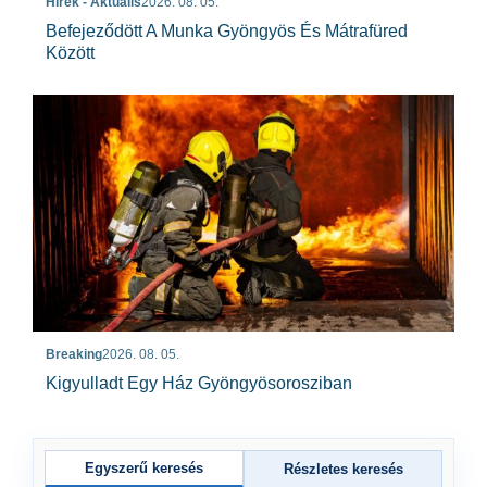
Hírek - Aktuális
2026. 08. 05.
Befejeződött A Munka Gyöngyös És Mátrafüred
Között
Breaking
2026. 08. 05.
Kigyulladt Egy Ház Gyöngyösorosziban
Egyszerű keresés
Részletes keresés