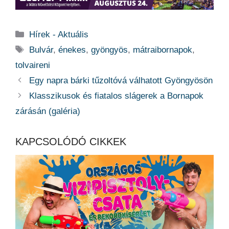
Kategória
Hírek - Aktuális
Címkék
Bulvár
,
énekes
,
gyöngyös
,
mátraibornapok
,
tolvaireni
Egy napra bárki tűzoltóvá válhatott Gyöngyösön
Klasszikusok és fiatalos slágerek a Bornapok
zárásán (galéria)
KAPCSOLÓDÓ CIKKEK