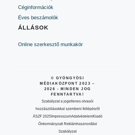
Céginformációk
Éves beszámolók
ÁLLÁSOK
Online szerkesztő munkakör
© GYÖNGYÖSI
MÉDIAKÖZPONT 2023 –
2026 - MINDEN JOG
FENNTARTVA!
Szabályzat a jogellenes olvasói
hozzászólásokkal szembeni fellépésről
ÁSZF 2025
Impresszum
Adatvédelem
Kiadó
Önkormányzati Reklámhasznosítási
Szabályzat