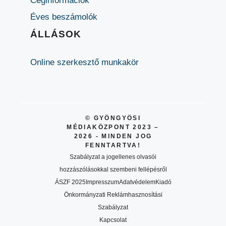
Céginformációk
Éves beszámolók
ÁLLÁSOK
Online szerkesztő munkakör
© GYÖNGYÖSI
MÉDIAKÖZPONT 2023 –
2026 - MINDEN JOG
FENNTARTVA!
Szabályzat a jogellenes olvasói
hozzászólásokkal szembeni fellépésről
ÁSZF 2025
Impresszum
Adatvédelem
Kiadó
Önkormányzati Reklámhasznosítási
Szabályzat
Kapcsolat