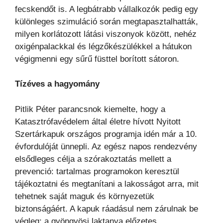
fecskendőt is. A legbátrabb vállalkozók pedig egy
különleges szimuláció során megtapasztalhatták,
milyen korlátozott látási viszonyok között, nehéz
oxigénpalackkal és légzőkészülékkel a hátukon
végigmenni egy sűrű füsttel borított sátoron.
Tízéves a hagyomány
Pitlik Péter parancsnok kiemelte, hogy a
Katasztrófavédelem által életre hívott Nyitott
Szertárkapuk országos programja idén már a 10.
évfordulóját ünnepli. Az egész napos rendezvény
elsődleges célja a szórakoztatás mellett a
prevenció: tartalmas programokon keresztül
tájékoztatni és megtanítani a lakosságot arra, mit
tehetnek saját maguk és környezetük
biztonságáért. A kapuk ráadásul nem zárulnak be
végleg: a gyöngyösi laktanya előzetes