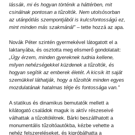
lássák, mi és hogyan történik a háttérben, mit
csinálnak pontosan a tűzoltók. Nem utolsósorban
az utánpótlás szempontjából is kulcsfontosságú ez,
mint minden más szakmánál”
– tette hozzá az apa.
Novák Péter szintén gyermekével látogatott el a
laktanyába, és osztotta meg elismerő gondolatait:
„Úgy érzem, minden gyereknek tudnia kellene,
milyen nehézségekkel küzdenek a tűzoltók, és
hogyan segítik az emberek életét. A kicsik itt saját
szemükkel láthatják, hogy a tűzoltók minden egyes
mozdulatának hatalmas tétje és fontossága van.”
A statikus és dinamikus bemutatók mellett a
kilátogató családok maguk is aktív részeseivé
válhattak a tűzoltólétnek. Bárki beszállhatott a
monumentális tűzoltóautókba, kézbe vehette a
nehéz felszereléseket, és kipróbálhatta a