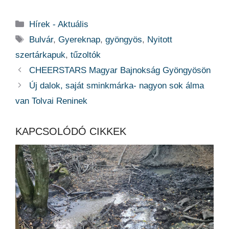
Kategória
Hírek - Aktuális
Címkék
Bulvár
,
Gyereknap
,
gyöngyös
,
Nyitott
szertárkapuk
,
tűzoltók
CHEERSTARS Magyar Bajnokság Gyöngyösön
Új dalok, saját sminkmárka- nagyon sok álma
van Tolvai Reninek
KAPCSOLÓDÓ CIKKEK