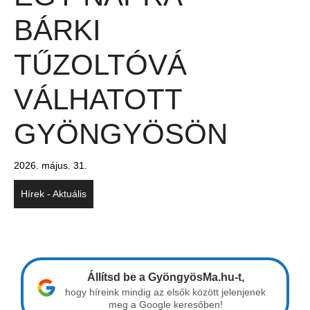
BÁRKI
TŰZOLTÓVÁ
VÁLHATOTT
GYÖNGYÖSÖN
2026. május. 31.
Hírek - Aktuális
Állítsd be a GyöngyösMa.hu-t,
hogy híreink mindig az elsők között jelenjenek
meg a Google keresőben!