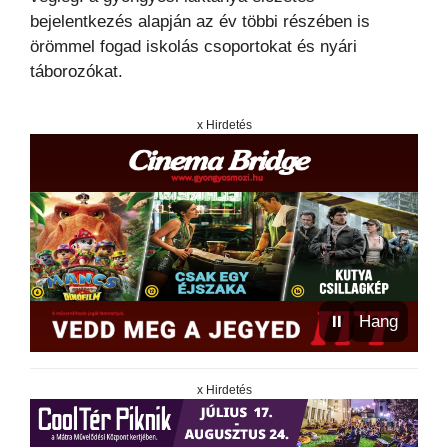
bejelentkezés alapján az év többi részében is
örömmel fogad iskolás csoportokat és nyári
táborozókat.
x Hirdetés
⏸
Hang
x Hirdetés