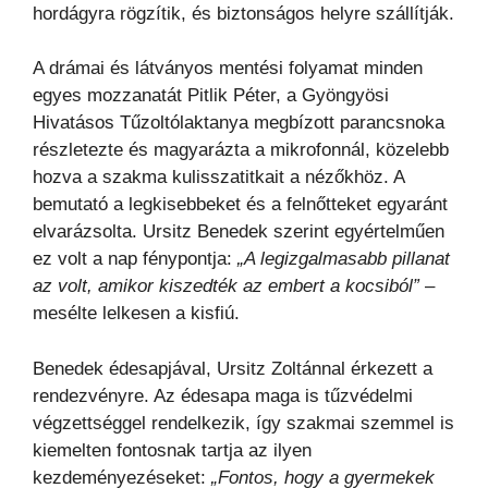
hordágyra rögzítik, és biztonságos helyre szállítják.
A drámai és látványos mentési folyamat minden
egyes mozzanatát Pitlik Péter, a Gyöngyösi
Hivatásos Tűzoltólaktanya megbízott parancsnoka
részletezte és magyarázta a mikrofonnál, közelebb
hozva a szakma kulisszatitkait a nézőkhöz. A
bemutató a legkisebbeket és a felnőtteket egyaránt
elvarázsolta. Ursitz Benedek szerint egyértelműen
ez volt a nap fénypontja:
„A legizgalmasabb pillanat
az volt, amikor kiszedték az embert a kocsiból”
–
mesélte lelkesen a kisfiú.
Benedek édesapjával, Ursitz Zoltánnal érkezett a
rendezvényre. Az édesapa maga is tűzvédelmi
végzettséggel rendelkezik, így szakmai szemmel is
kiemelten fontosnak tartja az ilyen
kezdeményezéseket:
„Fontos, hogy a gyermekek