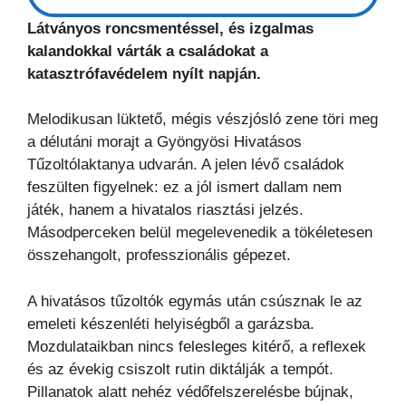
Látványos roncsmentéssel, és izgalmas
kalandokkal várták a családokat a
katasztrófavédelem nyílt napján.
Melodikusan lüktető, mégis vészjósló zene töri meg
a délutáni morajt a Gyöngyösi Hivatásos
Tűzoltólaktanya udvarán. A jelen lévő családok
feszülten figyelnek: ez a jól ismert dallam nem
játék, hanem a hivatalos riasztási jelzés.
Másodperceken belül megelevenedik a tökéletesen
összehangolt, professzionális gépezet.
A hivatásos tűzoltók egymás után csúsznak le az
emeleti készenléti helyiségből a garázsba.
Mozdulataikban nincs felesleges kitérő, a reflexek
és az évekig csiszolt rutin diktálják a tempót.
Pillanatok alatt nehéz védőfelszerelésbe bújnak,