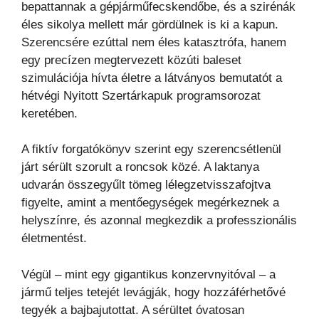
bepattannak a gépjárműfecskendőbe, és a szirénák
éles sikolya mellett már gördülnek is ki a kapun.
Szerencsére ezúttal nem éles katasztrófa, hanem
egy precízen megtervezett közúti baleset
szimulációja hívta életre a látványos bemutatót a
hétvégi Nyitott Szertárkapuk programsorozat
keretében.
A fiktív forgatókönyv szerint egy szerencsétlenül
járt sérült szorult a roncsok közé. A laktanya
udvarán összegyűlt tömeg lélegzetvisszafojtva
figyelte, amint a mentőegységek megérkeznek a
helyszínre, és azonnal megkezdik a professzionális
életmentést.
Végül – mint egy gigantikus konzervnyitóval – a
jármű teljes tetejét levágják, hogy hozzáférhetővé
tegyék a bajbajutottat. A sérültet óvatosan