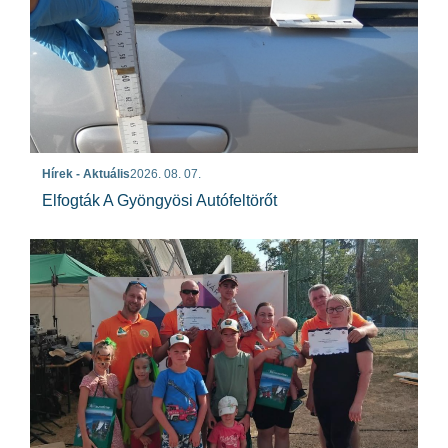
Hírek - Aktuális
2026. 08. 07.
Elfogták A Gyöngyösi Autófeltörőt