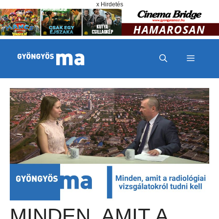
Megszakítás
Kilépés a tartalomba
x Hirdetés
MENÜ
MINDEN, AMIT A