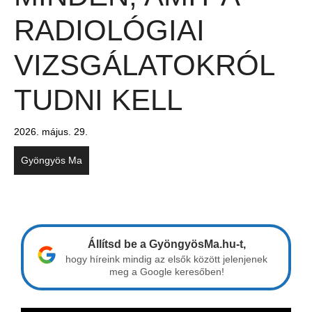
RADIOLÓGIAI
VIZSGÁLATOKRÓL
TUDNI KELL
2026. május. 29.
Gyöngyös Ma
Állítsd be a GyöngyösMa.hu-t,
hogy híreink mindig az elsők között jelenjenek
meg a Google keresőben!