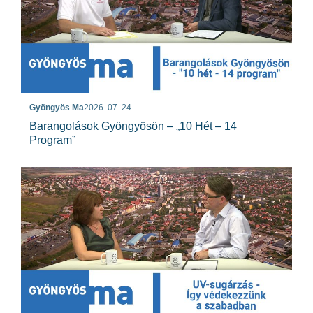
Gyöngyös Ma
2026. 07. 24.
Barangolások Gyöngyösön – „10 Hét – 14
Program”