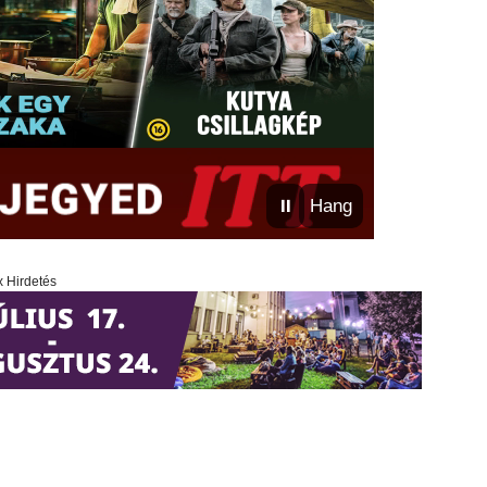
⏸
Hang
x Hirdetés