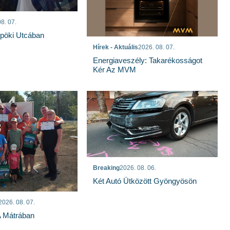
8. 07.
spöki Utcában
Hírek - Aktuális
2026. 08. 07.
Energiaveszély: Takarékosságot
Kér Az MVM
Breaking
2026. 08. 06.
Két Autó Ütközött Gyöngyösön
2026. 08. 07.
A Mátrában