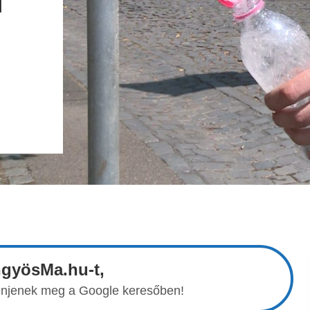
T
ngyösMa.hu-t,
elenjenek meg a Google keresőben!