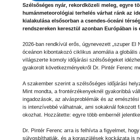
Szélsőséges nyár, rekordközeli meleg, egyre t
humánmeteorológiai terhelés várhat ránk az ide
kialakulása
elsősorban a csendes-óceáni térségbe
rendszereken keresztül azonban Európában is ér
2026-ban rendkívül erős, úgynevezett „szuper El N
óceánon kibontakozó ciklikus anomália a globális
világszerte komoly időjárási szélsőségeket idézhe
gyakorolt következményekről Dr. Pintér Ferenc 
A szakember szerint a szélsőséges időjárási hely
Mint mondta, a frontérzékenyeknél gyakoribbá vál
ingadozások, az alvásproblémák és az emésztési 
is intenzívebbé válhatnak, ami sokaknál fokozott 
okozhat. Hozzátette: egyre több embernél jelentke
Dr. Pintér Ferenc arra is felhívta a figyelmet, hog
súlyosbíthatják, és a koraszülések kockázata is 