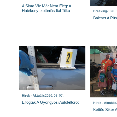
A Sima Víz Már Nem Elég: A
Hatékony Izotóniás Ital Titka
Breaking
2026. 0
Baleset A Pü
Hírek - Aktuális
2026. 08. 07.
Elfogták A Gyöngyösi Autófeltörőt
Hírek - Aktuális
Kettős Siker 