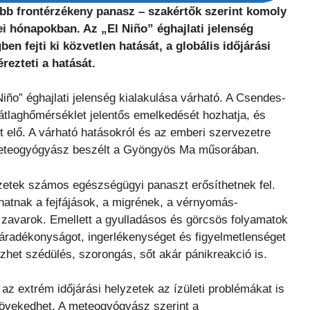
öbb frontérzékeny panasz – szakértők szerint komoly
i hónapokban. Az „El Niño” éghajlati jelenség
n fejti ki közvetlen hatását, a globális időjárási
ezteti a hatását.
iño” éghajlati jelenség kialakulása várható. A Csendes-
 átlaghőmérséklet jelentős emelkedését hozhatja, és
t elő. A várható hatásokról és az emberi szervezetre
meteogyógyász beszélt a Gyöngyös Ma műsorában.
zetek számos egészségügyi panaszt erősíthetnek fel.
hatnak a fejfájások, a migrének, a vérnyomás-
zavarok. Emellett a gyulladásos és görcsös folyamatok
fáradékonyságot, ingerlékenységet és figyelmetlenséget
zhet szédülés, szorongás, sőt akár pánikreakció is.
y az extrém időjárási helyzetek az ízületi problémákat is
növekedhet. A meteogyógyász szerint a