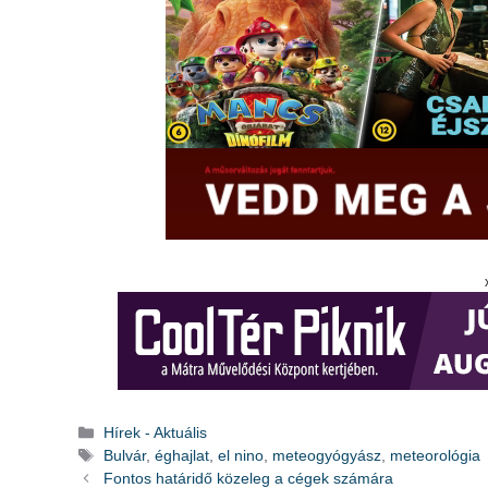
Kategória
Hírek - Aktuális
Címkék
Bulvár
,
éghajlat
,
el nino
,
meteogyógyász
,
meteorológia
Fontos határidő közeleg a cégek számára