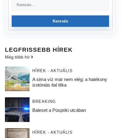
Keresés
LEGFRISSEBB HÍREK
Még több hír
HÍREK - AKTUÁLIS
A sima víz már nem elég: a hatékony
izotóniás ital titka
BREAKING
Baleset a Püspöki utcában
HÍREK - AKTUÁLIS