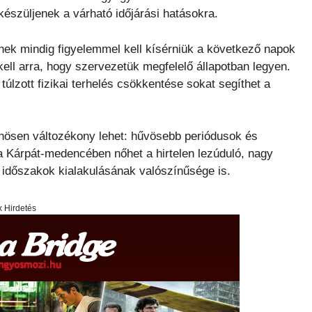
észüljenek a várható időjárási hatásokra.
nek mindig figyelemmel kell kísérniük a következő napok
kell arra, hogy szervezetük megfelelő állapotban legyen.
túlzott fizikai terhelés csökkentése sokat segíthet a
lönösen változékony lehet: hűvösebb periódusok és
 a Kárpát-medencében nőhet a hirtelen lezúduló, nagy
 időszakok kialakulásának valószínűsége is.
x Hirdetés