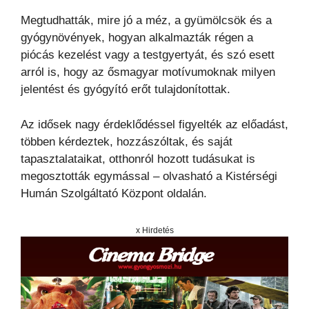
Megtudhatták, mire jó a méz, a gyümölcsök és a
gyógynövények, hogyan alkalmazták régen a
piócás kezelést vagy a testgyertyát, és szó esett
arról is, hogy az ősmagyar motívumoknak milyen
jelentést és gyógyító erőt tulajdonítottak.
Az idősek nagy érdeklődéssel figyelték az előadást,
többen kérdeztek, hozzászóltak, és saját
tapasztalataikat, otthonról hozott tudásukat is
megosztották egymással – olvasható a Kistérségi
Humán Szolgáltató Központ oldalán.
x Hirdetés