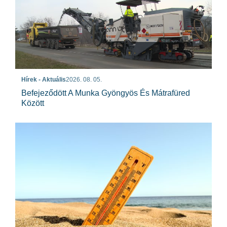
Hírek - Aktuális
2026. 08. 05.
Befejeződött A Munka Gyöngyös És Mátrafüred
Között