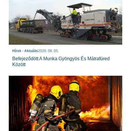
Hírek - Aktuális
2026. 08. 05.
Befejeződött A Munka Gyöngyös És Mátrafüred
Között