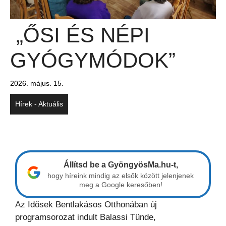
„ŐSI ÉS NÉPI
GYÓGYMÓDOK”
2026. május. 15.
Hírek - Aktuális
Állítsd be a GyöngyösMa.hu-t,
hogy híreink mindig az elsők között jelenjenek
meg a Google keresőben!
Az Idősek Bentlakásos Otthonában új
programsorozat indult Balassi Tünde,