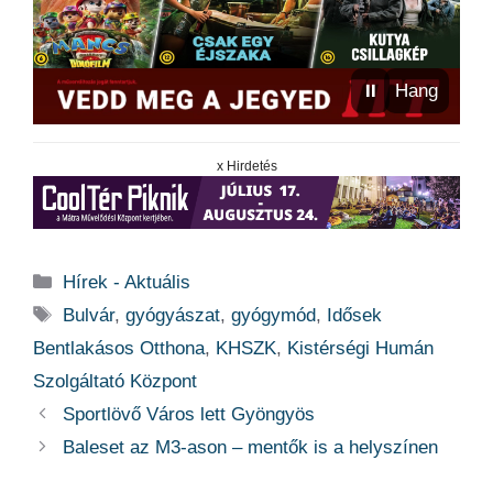
⏸
Hang
x Hirdetés
Kategória
Hírek - Aktuális
Címkék
Bulvár
,
gyógyászat
,
gyógymód
,
Idősek
Bentlakásos Otthona
,
KHSZK
,
Kistérségi Humán
Szolgáltató Központ
Sportlövő Város lett Gyöngyös
Baleset az M3-ason – mentők is a helyszínen