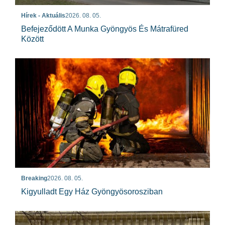
Hírek - Aktuális
2026. 08. 05.
Befejeződött A Munka Gyöngyös És Mátrafüred
Között
Breaking
2026. 08. 05.
Kigyulladt Egy Ház Gyöngyösorosziban