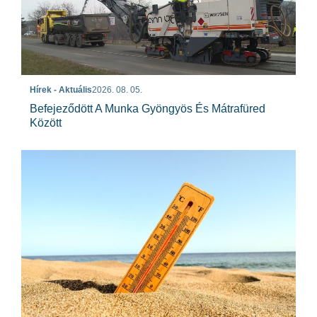
Hírek - Aktuális
2026. 08. 05.
Befejeződött A Munka Gyöngyös És Mátrafüred
Között