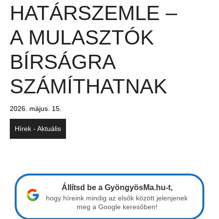
HATÁRSZEMLE –
A MULASZTÓK
BÍRSÁGRA
SZÁMÍTHATNAK
2026. május. 15.
Hírek - Aktuális
Állítsd be a GyöngyösMa.hu-t,
hogy híreink mindig az elsők között jelenjenek
meg a Google keresőben!