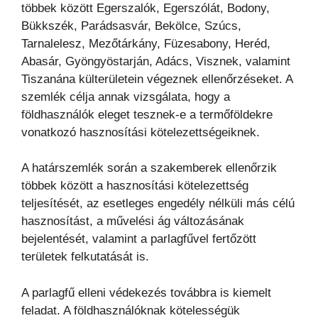
többek között Egerszalók, Egerszólát, Bodony,
Bükkszék, Parádsasvár, Bekölce, Szúcs,
Tarnalelesz, Mezőtárkány, Füzesabony, Heréd,
Abasár, Gyöngyöstarján, Adács, Visznek, valamint
Tiszanána külterületein végeznek ellenőrzéseket. A
szemlék célja annak vizsgálata, hogy a
földhasználók eleget tesznek-e a termőföldekre
vonatkozó hasznosítási kötelezettségeiknek.
A határszemlék során a szakemberek ellenőrzik
többek között a hasznosítási kötelezettség
teljesítését, az esetleges engedély nélküli más célú
hasznosítást, a művelési ág változásának
bejelentését, valamint a parlagfűvel fertőzött
területek felkutatását is.
A parlagfű elleni védekezés továbbra is kiemelt
feladat. A földhasználóknak kötelességük