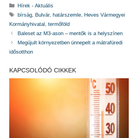
Kategória
Hírek - Aktuális
Címkék
bírság
,
Bulvár
,
határszemle
,
Heves Vármegyei
Kormányhivatal
,
termőföld
Baleset az M3-ason – mentők is a helyszínen
Megújult környezetben ünnepelt a mátrafüredi
idősotthon
KAPCSOLÓDÓ CIKKEK