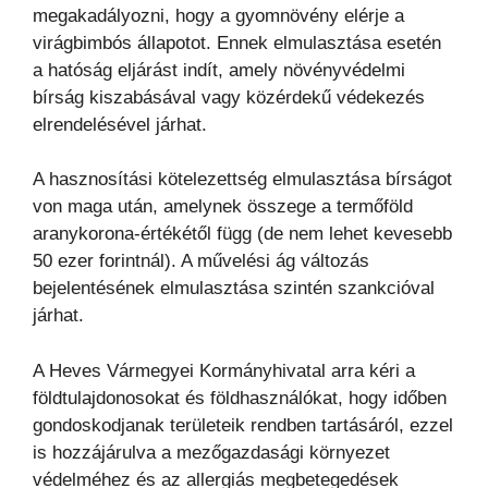
megakadályozni, hogy a gyomnövény elérje a
virágbimbós állapotot. Ennek elmulasztása esetén
a hatóság eljárást indít, amely növényvédelmi
bírság kiszabásával vagy közérdekű védekezés
elrendelésével járhat.
A hasznosítási kötelezettség elmulasztása bírságot
von maga után, amelynek összege a termőföld
aranykorona-értékétől függ (de nem lehet kevesebb
50 ezer forintnál). A művelési ág változás
bejelentésének elmulasztása szintén szankcióval
járhat.
A Heves Vármegyei Kormányhivatal arra kéri a
földtulajdonosokat és földhasználókat, hogy időben
gondoskodjanak területeik rendben tartásáról, ezzel
is hozzájárulva a mezőgazdasági környezet
védelméhez és az allergiás megbetegedések