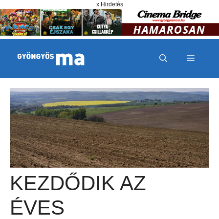
Megszakítás
Kilépés a tartalomba
x Hirdetés
MENÜ
KEZDŐDIK AZ
ÉVES