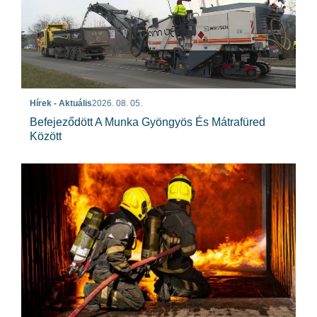
Hírek - Aktuális
2026. 08. 05.
Befejeződött A Munka Gyöngyös És Mátrafüred
Között