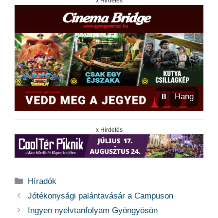
x Hirdetés
⏸
Hang
x Hirdetés
Kategória
Híradók
Jótékonysági palántavásár a Campuson
Ingyen nyelvtanfolyam Gyöngyösön