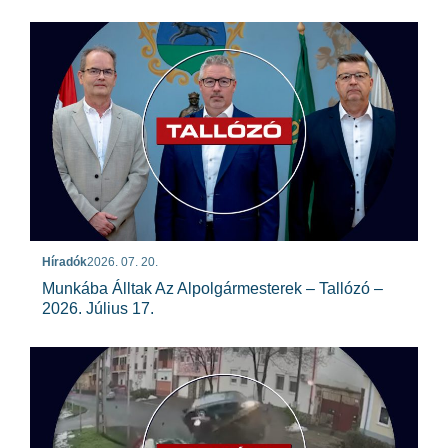
Híradók
2026. 07. 20.
Munkába Álltak Az Alpolgármesterek – Tallózó –
2026. Július 17.