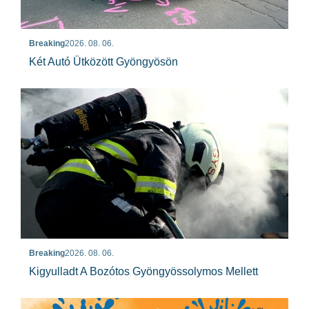
Breaking
2026. 08. 06.
Két Autó Ütközött Gyöngyösön
Breaking
2026. 08. 06.
Kigyulladt A Bozótos Gyöngyössolymos Mellett