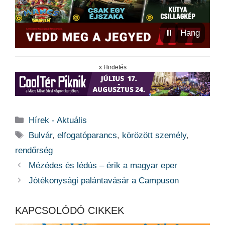
⏸
Hang
x Hirdetés
Kategória
Hírek - Aktuális
Címkék
Bulvár
,
elfogatóparancs
,
körözött személy
,
rendőrség
Mézédes és lédús – érik a magyar eper
Jótékonysági palántavásár a Campuson
KAPCSOLÓDÓ CIKKEK