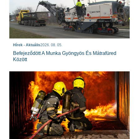
Hírek - Aktuális
2026. 08. 05.
Befejeződött A Munka Gyöngyös És Mátrafüred
Között