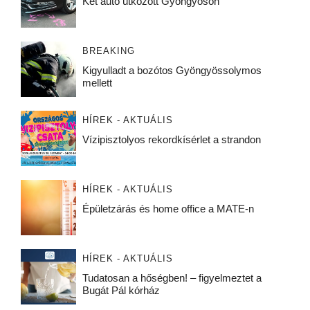
Két autó ütközött Gyöngyösön
BREAKING
Kigyulladt a bozótos Gyöngyössolymos
mellett
HÍREK - AKTUÁLIS
Vízipisztolyos rekordkísérlet a strandon
HÍREK - AKTUÁLIS
Épületzárás és home office a MATE-n
HÍREK - AKTUÁLIS
Tudatosan a hőségben! – figyelmeztet a
Bugát Pál kórház