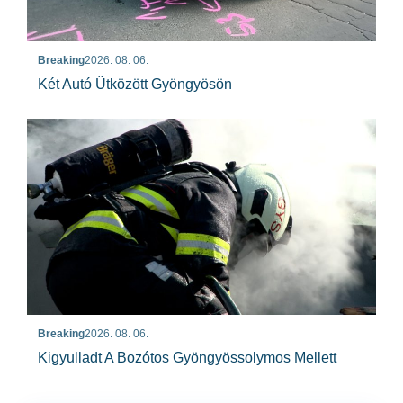
Breaking
2026. 08. 06.
Két Autó Ütközött Gyöngyösön
Breaking
2026. 08. 06.
Kigyulladt A Bozótos Gyöngyössolymos Mellett