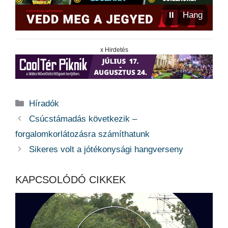
⏸
Hang
x Hirdetés
Kategória
Híradók
Csúcstámadás következik –
forgalomkorlátozásra számíthatunk
Sikeres volt a jótékonysági hangverseny
KAPCSOLÓDÓ CIKKEK