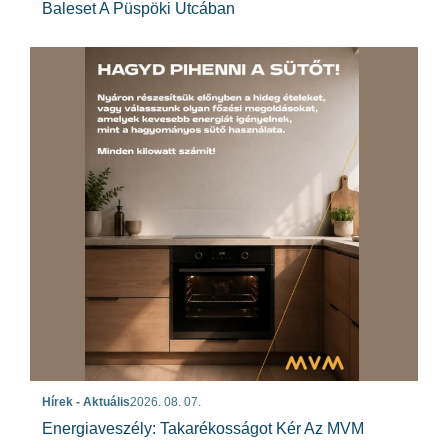
Baleset A Püspöki Utcában
Hírek - Aktuális
2026. 08. 07.
Energiaveszély: Takarékosságot Kér Az MVM