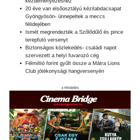
kezdeményezéshez
20 éve van elsőosztályú kézilabdacsapat
Gyöngyösön- ünnepeltek a meccs
félidejében
Ismét megrendezték a Szőlődűlő és pince
terepfutó versenyt
Biztonságos közlekedés- családi napot
szervezett a helyi fuvarozó cég
Félmillió forint gyűlt össze a Mátra Lions
Club jótékonysági hangversenyén
x Hirdetés