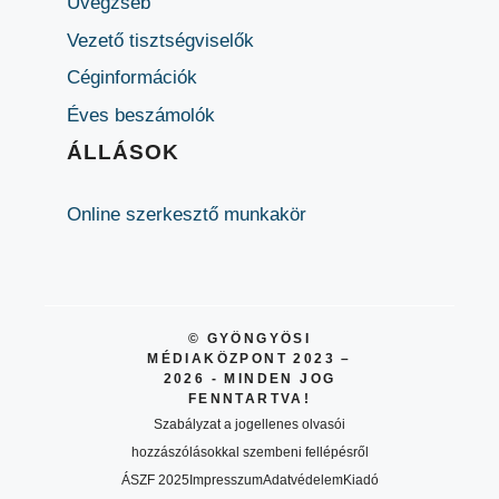
Üvegzseb
Vezető tisztségviselők
Céginformációk
Éves beszámolók
ÁLLÁSOK
Online szerkesztő munkakör
© GYÖNGYÖSI
MÉDIAKÖZPONT 2023 –
2026 - MINDEN JOG
FENNTARTVA!
Szabályzat a jogellenes olvasói
hozzászólásokkal szembeni fellépésről
ÁSZF 2025
Impresszum
Adatvédelem
Kiadó