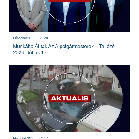
Híradók
2026. 07. 20.
Munkába Álltak Az Alpolgármesterek – Tallózó –
2026. Július 17.
Híradók
2026. 07. 17.