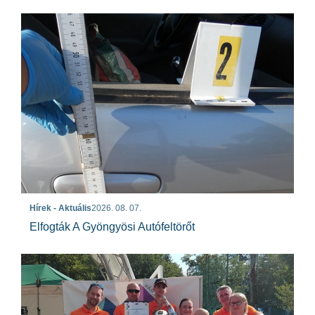
Hírek - Aktuális
2026. 08. 07.
Elfogták A Gyöngyösi Autófeltörőt