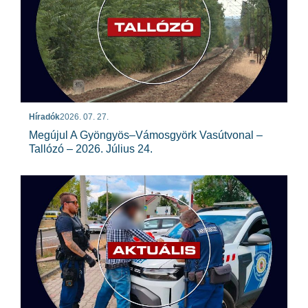
Híradók
2026. 07. 27.
Megújul A Gyöngyös–Vámosgyörk Vasútvonal –
Tallózó – 2026. Július 24.