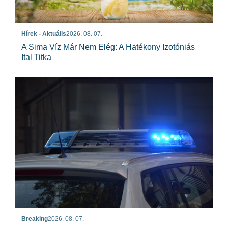
Hírek - Aktuális
2026. 08. 07.
A Sima Víz Már Nem Elég: A Hatékony Izotóniás
Ital Titka
Breaking
2026. 08. 07.