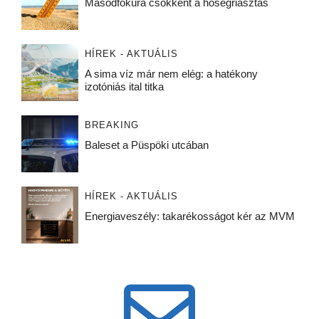
Másodfokúra csökkent a hőségriasztás
HÍREK - AKTUÁLIS
A sima víz már nem elég: a hatékony
izotóniás ital titka
BREAKING
Baleset a Püspöki utcában
HÍREK - AKTUÁLIS
Energiaveszély: takarékosságot kér az MVM