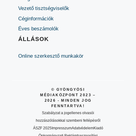
Vezető tisztségviselők
Céginformációk
Éves beszámolók
ÁLLÁSOK
Online szerkesztő munkakör
© GYÖNGYÖSI
MÉDIAKÖZPONT 2023 –
2026 - MINDEN JOG
FENNTARTVA!
Szabályzat a jogellenes olvasói
hozzászólásokkal szembeni fellépésről
ÁSZF 2025
Impresszum
Adatvédelem
Kiadó
Önkormányzati Reklámhasznosítási