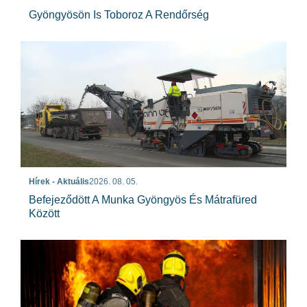
Gyöngyösön Is Toboroz A Rendőrség
Hírek - Aktuális
2026. 08. 05.
Befejeződött A Munka Gyöngyös És Mátrafüred
Között