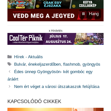
⏸
Hang
x Hirdetés
Kategória
Hírek - Aktuális
Címkék
Bulvár
,
énekeljazerdőben
,
flashmob
,
gyöngyös
Édes ünnep Gyöngyösön- két gombóc egy
áráért
Nem ért véget a városi útszakaszok felújítása
KAPCSOLÓDÓ CIKKEK