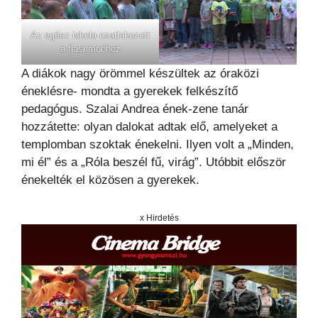
Az egész iskola csatlakozott
a flashmobhoz
A diákok nagy örömmel készültek az óraközi
éneklésre- mondta a gyerekek felkészítő
pedagógus. Szalai Andrea ének-zene tanár
hozzátette: olyan dalokat adtak elő, amelyeket a
templomban szoktak énekelni. Ilyen volt a „Minden,
mi él” és a „Róla beszél fű, virág”. Utóbbit először
énekelték el közösen a gyerekek.
x Hirdetés