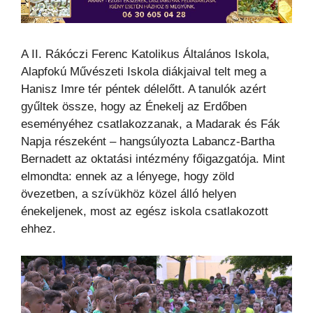
A II. Rákóczi Ferenc Katolikus Általános Iskola,
Alapfokú Művészeti Iskola diákjaival telt meg a
Hanisz Imre tér péntek délelőtt. A tanulók azért
gyűltek össze, hogy az Énekelj az Erdőben
eseményéhez csatlakozzanak, a Madarak és Fák
Napja részeként – hangsúlyozta Labancz-Bartha
Bernadett az oktatási intézmény főigazgatója. Mint
elmondta: ennek az a lényege, hogy zöld
övezetben, a szívükhöz közel álló helyen
énekeljenek, most az egész iskola csatlakozott
ehhez.