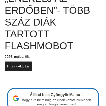
ERDŐBEN”- TÖBB
SZÁZ DIÁK
TARTOTT
FLASHMOBOT
2026. május. 08.
Hírek - Aktuális
Állítsd be a GyöngyösMa.hu-t,
hogy híreink mindig az elsők között jelenjenek
meg a Google keresőben!