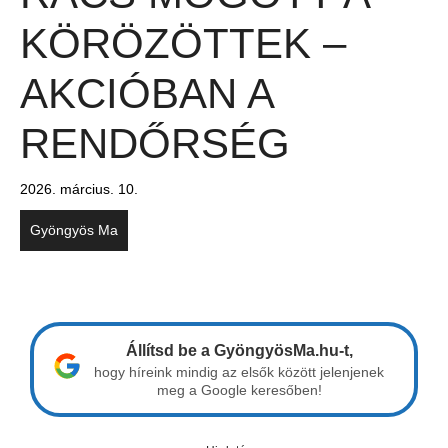
KÖRÖZÖTTEK –
AKCIÓBAN A
RENDŐRSÉG
2026. március. 10.
Gyöngyös Ma
Állítsd be a GyöngyösMa.hu-t,
hogy híreink mindig az elsők között jelenjenek
meg a Google keresőben!