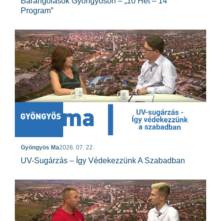
Barangolások Gyöngyösön – „10 Hét – 14
Program”
Gyöngyös Ma
2026. 07. 22.
UV-Sugárzás – Így Védekezzünk A Szabadban