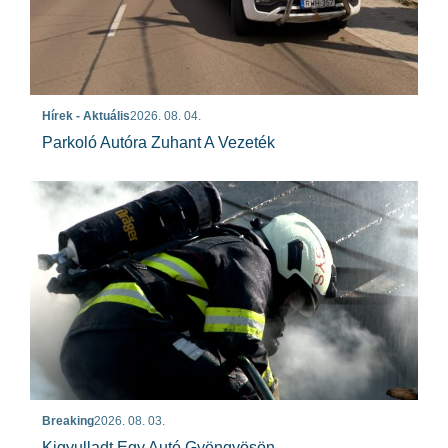
Hírek - Aktuális
2026. 08. 04.
Parkoló Autóra Zuhant A Vezeték
Breaking
2026. 08. 03.
Kigyulladt Egy Autó Gyöngyösön