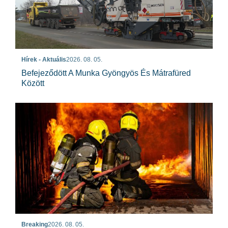
Hírek - Aktuális
2026. 08. 05.
Befejeződött A Munka Gyöngyös És Mátrafüred
Között
Breaking
2026. 08. 05.