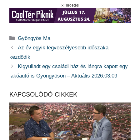
x Hirdetés
Kategória
Gyöngyös Ma
Az év egyik legveszélyesebb időszaka
kezdődik
Kigyulladt egy családi ház és lángra kapott egy
lakóautó is Gyöngyösön – Aktuális 2026.03.09
KAPCSOLÓDÓ CIKKEK