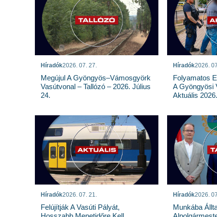
Híradók
2026. 07. 27.
Híradók
2026. 07
Megújul A Gyöngyös–Vámosgyörk
Folyamatos E
Vasútvonal – Tallózó – 2026. Július
A Gyöngyösi 
24.
Aktuális 2026.
Híradók
2026. 07. 21.
Híradók
2026. 07
Felújítják A Vasúti Pályát,
Munkába Állt
Hosszabb Menetidőre Kell
Alpolgármeste