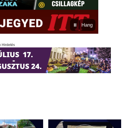
⏸
Hang
x Hirdetés