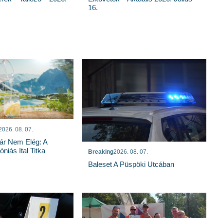
16.
2026. 08. 07.
ár Nem Elég: A
niás Ital Titka
Breaking
2026. 08. 07.
Baleset A Püspöki Utcában