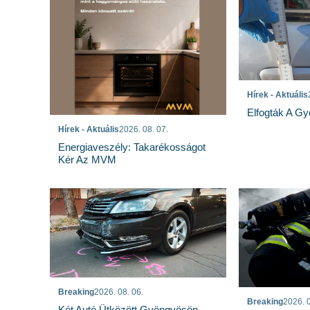
Hírek - Aktuális
Elfogták A Gy
Hírek - Aktuális
2026. 08. 07.
Energiaveszély: Takarékosságot
Kér Az MVM
Breaking
2026. 08. 06.
Breaking
2026. 0
Két Autó Ütközött Gyöngyösön