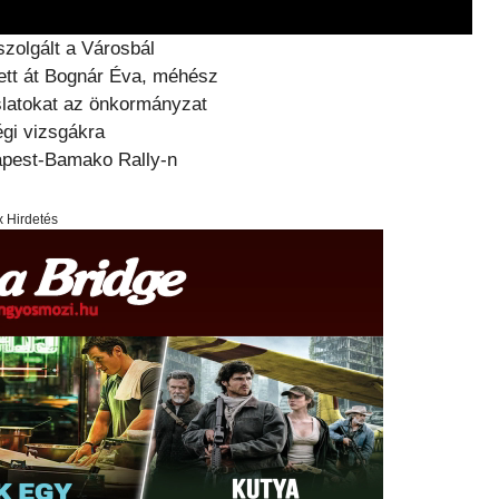
szolgált a Városbál
ett át Bognár Éva, méhész
aslatokat az önkormányzat
ségi vizsgákra
dapest-Bamako Rally-n
x Hirdetés