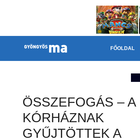
Megszakítás
Kilépés a tartalomba
FŐOLDAL
ÖSSZEFOGÁS – A
KÓRHÁZNAK
GYŰJTÖTTEK A