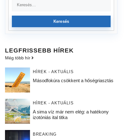
Keresés
LEGFRISSEBB HÍREK
Még több hír
HÍREK - AKTUÁLIS
Másodfokúra csökkent a hőségriasztás
HÍREK - AKTUÁLIS
A sima víz már nem elég: a hatékony
izotóniás ital titka
BREAKING