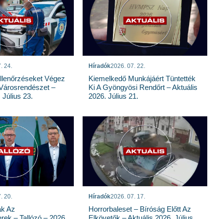
. 24.
Híradók
2026. 07. 22.
llenőrzéseket Végez
Kiemelkedő Munkájáért Tüntették
Városrendészet –
Ki A Gyöngyösi Rendőrt – Aktuális
 Július 23.
2026. Július 21.
. 20.
Híradók
2026. 07. 17.
ak Az
Horrorbaleset – Bíróság Előtt Az
rek – Tallózó – 2026.
Elkövetők – Aktuális 2026. Július