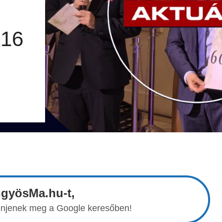
.16
ngyösMa.hu-t,
elenjenek meg a Google keresőben!