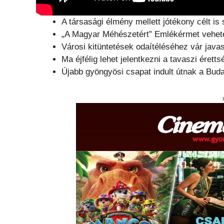
A társasági élmény mellett jótékony célt is 
„A Magyar Méhészetért” Emlékérmet vehet
Városi kitüntetések odaítéléséhez vár jav
Ma éjfélig lehet jelentkezni a tavaszi érett
Újabb gyöngyösi csapat indult útnak a Bu