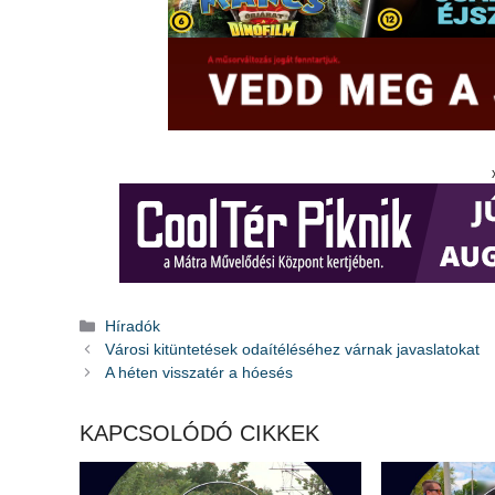
Kategória
Híradók
Városi kitüntetések odaítéléséhez várnak javaslatokat
A héten visszatér a hóesés
KAPCSOLÓDÓ CIKKEK