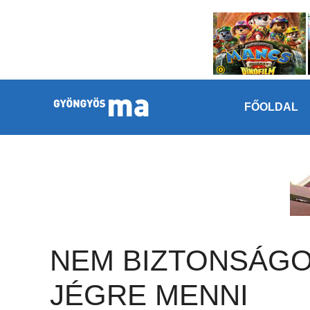
Megszakítás
Kilépés a tartalomba
FŐOLDAL
NEM BIZTONSÁG
JÉGRE MENNI