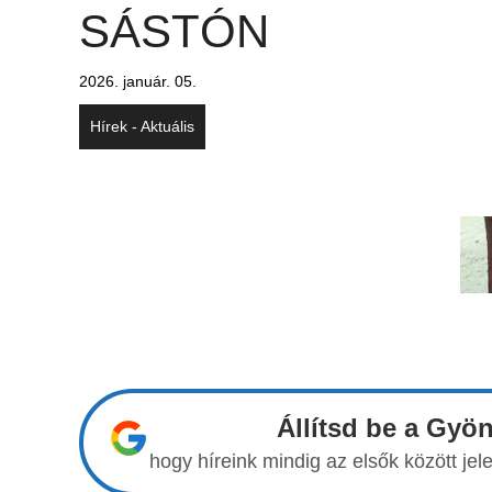
SÁSTÓN
2026. január. 05.
Hírek - Aktuális
Állítsd be a Gyö
hogy híreink mindig az elsők között j