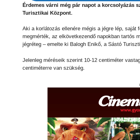
Érdemes várni még pár napot a korcsolyázás sze
Turisztikai Központ.
Aki a korlátozás ellenére mégis a jégre lép, saját 
megmérték, az elkövetkezendő napokban tartós mí
jégréteg – emelte ki Balogh Enikő, a Sástó Turiszt
Jelenleg méréseik szerint 10-12 centiméter vasta
centiméterre van szükség.