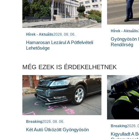
Hírek - Aktuális
Hírek - Aktuális
2026. 08. 06.
Gyöngyösön I
Hamarosan Lezárul A Pótfelvételi
Rendőrség
Lehetősége
MÉG EZEK IS ÉRDEKELHETNEK
Breaking
2026. 08. 06.
Breaking
2026. 0
Két Autó Ütközött Gyöngyösön
Kigyulladt A 