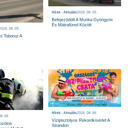
Hírek - Aktuális
2026. 08. 05.
Befejeződött A Munka Gyöngyös
És Mátrafüred Között
2026. 08. 05.
s Toboroz A
Hírek - Aktuális
2026. 08. 06.
8. 06.
Vízipisztolyos Rekordkísérlet A
Bozótos
Strandon