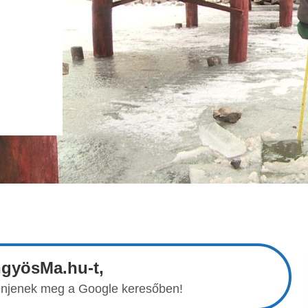
ngyösMa.hu-t,
elenjenek meg a Google keresőben!