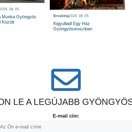
2026. 08. 05.
Breaking
2026. 08. 05.
 A Munka Gyöngyös
 Között
Kigyulladt Egy Ház
Gyöngyösorosziban
N LE A LEGÚJABB GYÖNGYÖS
E-mail cím: