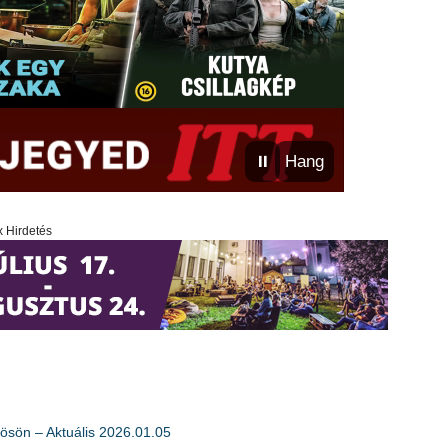
⏸
Hang
x Hirdetés
ösön – Aktuális 2026.01.05