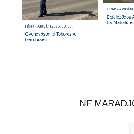
Hírek - Aktuális
Befejeződött
És Mátrafüred
Hírek - Aktuális
2026. 08. 05.
Gyöngyösön Is Toboroz A
Rendőrség
NE MARADJO