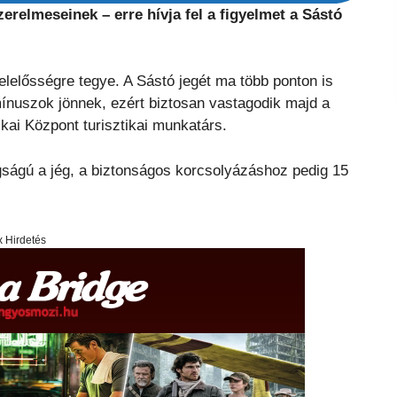
relmeseinek – erre hívja fel a figyelmet a Sástó
felelősségre tegye. A Sástó jegét ma több ponton is
nuszok jönnek, ezért biztosan vastagodik majd a
ikai Központ turisztikai munkatárs.
gságú a jég, a biztonságos korcsolyázáshoz pedig 15
x Hirdetés