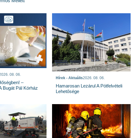
mos Mellett
2026. 08. 06.
Hírek - Aktuális
2026. 08. 06.
Hőségben! –
Hamarosan Lezárul A Pótfelvételi
 A Bugát Pál Kórház
Lehetősége