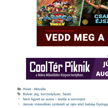
Kategória
Hírek - Aktuális
Címkék
Bulvár
,
jég
,
korcsolyázás
,
Sástó
Nem figyelt az autós – levitte a sorompót
Január másodikán született az újév első babája Gyöngy