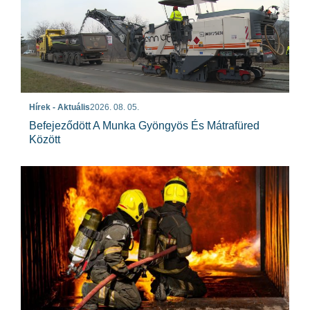
Hírek - Aktuális
2026. 08. 05.
Befejeződött A Munka Gyöngyös És Mátrafüred
Között