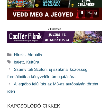
⏸
Hang
x Hirdetés
Kategória
Hírek - Aktuális
Címkék
balett
,
Kultúra
Számviteli Szalon: új szakmai közösség
formálódik a könyvelők támogatására
A legtöbb felújítás az M3-as autópályán történt
idén
KAPCSOLÓDÓ CIKKEK