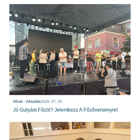
Hírek - Aktuális
2026. 07. 29.
Jó Gulyást Főzöl? Jelentkezz A Főzőversenyre!