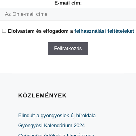
E-mail cím:
Elolvastam és elfogadom a
felhasználási feltételeket
KÖZLEMÉNYEK
Elindult a gyöngyösiek új híroldala
Gyöngyösi Kalendárium 2024
Gyöngyösi értékek a filmvásznon