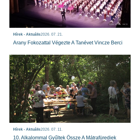
Hírek - Aktuális
2026. 07. 21.
Arany Fokozattal Végezte A Tanévet Vincze Berci
Hírek - Aktuális
2026. 07. 11.
10. Alkalommal Gyűltek Össze A Mátrafürediek