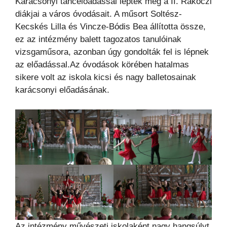
Karácsonyi táncelőadással lepték meg a II. Rákóczi
diákjai a város óvodásait. A műsort Soltész-
Kecskés Lilla és Vincze-Bódis Bea állította össze,
ez az intézmény balett tagozatos tanulóinak
vizsgaműsora, azonban úgy gondolták fel is lépnek
az előadással.Az óvodások körében hatalmas
sikere volt az iskola kicsi és nagy balletosainak
karácsonyi előadásának.
Az intézmény művészeti iskolaként nagy hangsúlyt