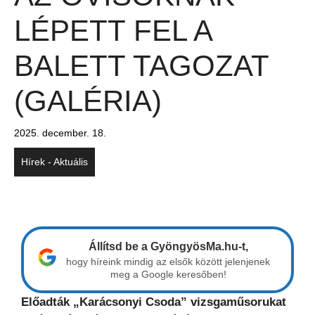
LÉPETT FEL A
BALETT TAGOZAT
(GALÉRIA)
2025. december. 18.
Hírek - Aktuális
Állítsd be a GyöngyösMa.hu-t,
hogy híreink mindig az elsők között jelenjenek
meg a Google keresőben!
Előadták „Karácsonyi Csoda” vizsgaműsorukat