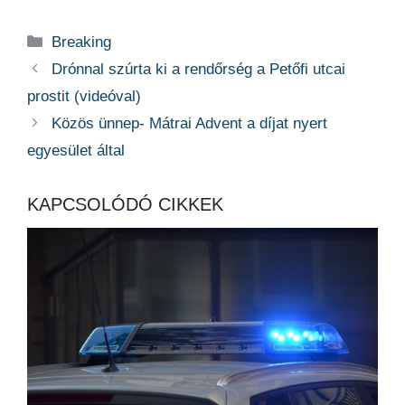
Kategória
Breaking
Drónnal szúrta ki a rendőrség a Petőfi utcai
prostit (videóval)
Közös ünnep- Mátrai Advent a díjat nyert
egyesület által
KAPCSOLÓDÓ CIKKEK