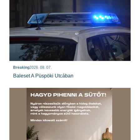
Breaking
2026. 08. 07.
Baleset A Püspöki Utcában