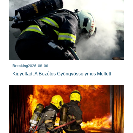
Breaking
2026. 08. 06.
Kigyulladt A Bozótos Gyöngyössolymos Mellett