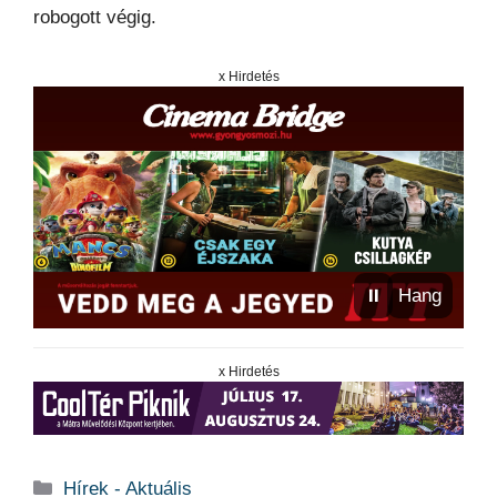
robogott végig.
x Hirdetés
⏸
Hang
x Hirdetés
Kategória
Hírek - Aktuális