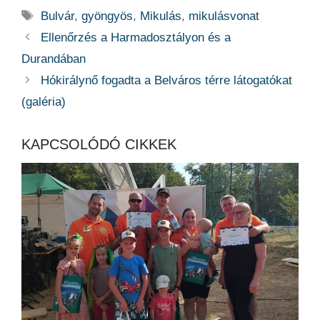
Címkék
Bulvár
,
gyöngyös
,
Mikulás
,
mikulásvonat
Ellenőrzés a Harmadosztályon és a
Durandában
Hókirálynő fogadta a Belváros térre látogatókat
(galéria)
KAPCSOLÓDÓ CIKKEK