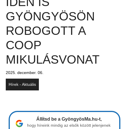
IDÉN IS
GYÖNGYÖSÖN
ROBOGOTT A
COOP
MIKULÁSVONAT
2025. december. 06.
Hírek - Aktuális
Állítsd be a GyöngyösMa.hu-t,
hogy híreink mindig az elsők között jelenjenek