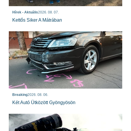
Hírek - Aktuális
2026. 08. 07.
Kettős Siker A Mátrában
Breaking
2026. 08. 06.
Két Autó Ütközött Gyöngyösön