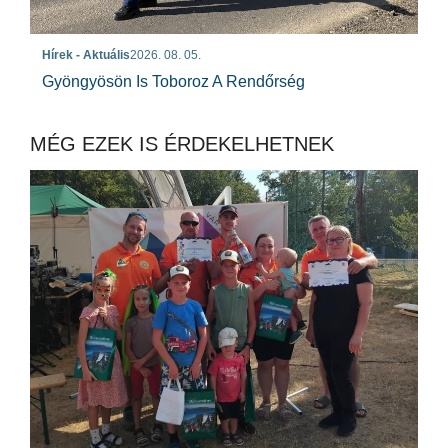
Hírek - Aktuális
2026. 08. 05.
Gyöngyösön Is Toboroz A Rendőrség
MÉG EZEK IS ÉRDEKELHETNEK