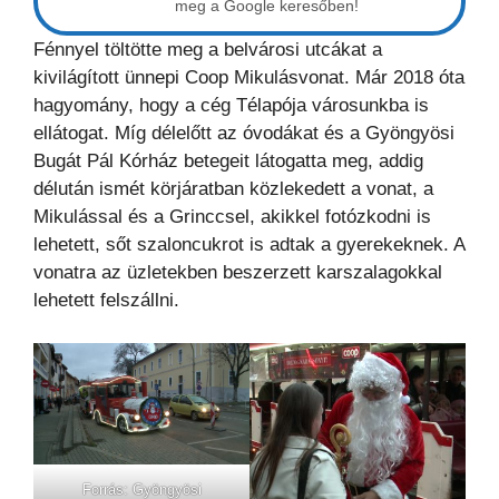
meg a Google keresőben!
Fénnyel töltötte meg a belvárosi utcákat a
kivilágított ünnepi Coop Mikulásvonat. Már 2018 óta
hagyomány, hogy a cég Télapója városunkba is
ellátogat. Míg délelőtt az óvodákat és a Gyöngyösi
Bugát Pál Kórház betegeit látogatta meg, addig
délután ismét körjáratban közlekedett a vonat, a
Mikulással és a Grinccsel, akikkel fotózkodni is
lehetett, sőt szaloncukrot is adtak a gyerekeknek. A
vonatra az üzletekben beszerzett karszalagokkal
lehetett felszállni.
Forrás: Gyöngyösi