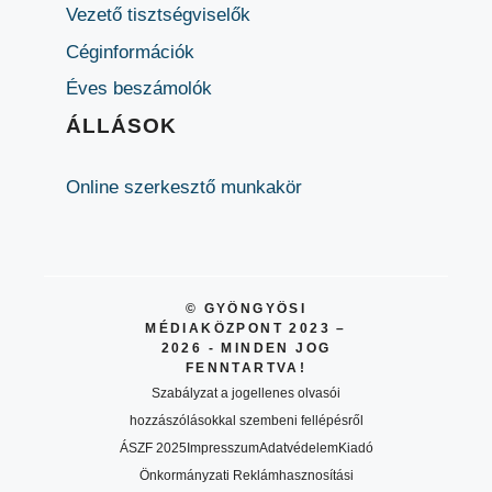
Vezető tisztségviselők
Céginformációk
Éves beszámolók
ÁLLÁSOK
Online szerkesztő munkakör
© GYÖNGYÖSI
MÉDIAKÖZPONT 2023 –
2026 - MINDEN JOG
FENNTARTVA!
Szabályzat a jogellenes olvasói
hozzászólásokkal szembeni fellépésről
ÁSZF 2025
Impresszum
Adatvédelem
Kiadó
Önkormányzati Reklámhasznosítási