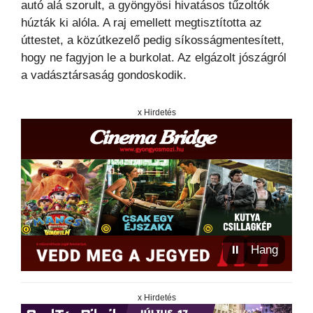
autó alá szorult, a gyöngyösi hivatásos tűzoltók
húzták ki alóla. A raj emellett megtisztította az
úttestet, a közútkezelő pedig síkosságmentesített,
hogy ne fagyjon le a burkolat. Az elgázolt jószágról
a vadásztársaság gondoskodik.
x Hirdetés
⏸
Hang
x Hirdetés