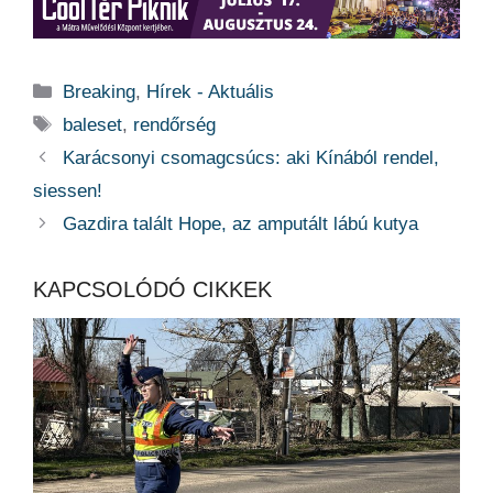
Kategória
Breaking
,
Hírek - Aktuális
Címkék
baleset
,
rendőrség
Karácsonyi csomagcsúcs: aki Kínából rendel,
siessen!
Gazdira talált Hope, az amputált lábú kutya
KAPCSOLÓDÓ CIKKEK