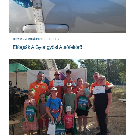
Hírek - Aktuális
2026. 08. 07.
Elfogták A Gyöngyösi Autófeltörőt