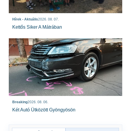
Hírek - Aktuális
2026. 08. 07.
Kettős Siker A Mátrában
Breaking
2026. 08. 06.
Két Autó Ütközött Gyöngyösön