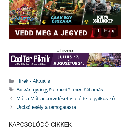
⏸
Hang
x Hirdetés
Kategória
Hírek - Aktuális
Címkék
Bulvár
,
gyöngyös
,
mentő
,
mentőállomás
Már a Mátrai borvidéket is elérte a gyilkos kór
Utolsó esély a támogatásra
KAPCSOLÓDÓ CIKKEK