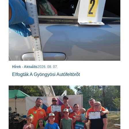
Hírek - Aktuális
2026. 08. 07.
Elfogták A Gyöngyösi Autófeltörőt