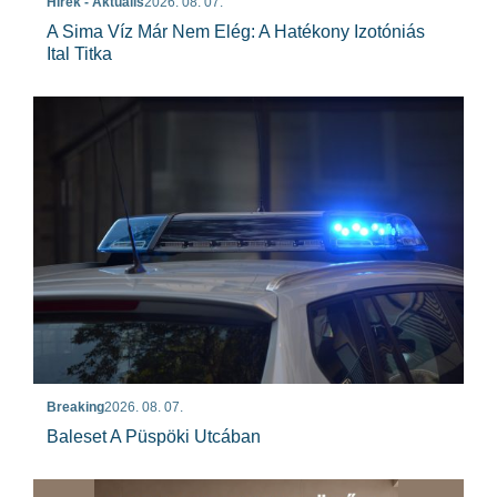
Hírek - Aktuális
2026. 08. 07.
A Sima Víz Már Nem Elég: A Hatékony Izotóniás
Ital Titka
Breaking
2026. 08. 07.
Baleset A Püspöki Utcában