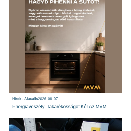
Hírek - Aktuális
2026. 08. 07.
Energiaveszély: Takarékosságot Kér Az MVM