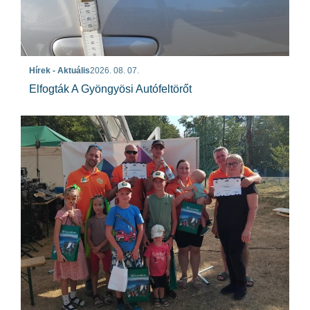
Hírek - Aktuális
2026. 08. 07.
Elfogták A Gyöngyösi Autófeltörőt