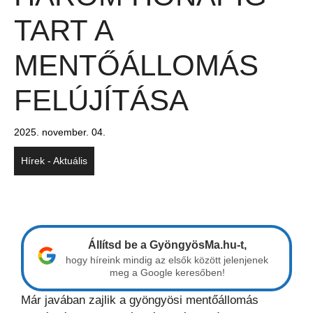
TART A
MENTŐÁLLOMÁS
FELÚJÍTÁSA
2025. november. 04.
Hírek - Aktuális
Állítsd be a GyöngyösMa.hu-t,
hogy híreink mindig az elsők között jelenjenek
meg a Google keresőben!
Már javában zajlik a gyöngyösi mentőállomás