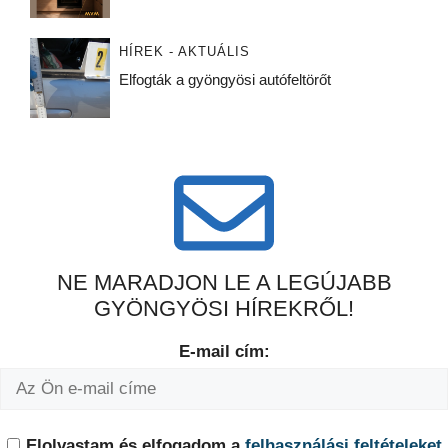
HÍREK - AKTUÁLIS
Elfogták a gyöngyösi autófeltörőt
NE MARADJON LE A LEGÚJABB
GYÖNGYÖSI HÍREKRŐL!
E-mail cím:
Elolvastam és elfogadom a
felhasználási feltételeket