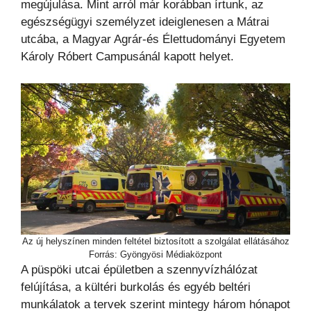
megújulása. Mint arról már korábban írtunk, az
egészségügyi személyzet ideiglenesen a Mátrai
utcába, a Magyar Agrár-és Élettudományi Egyetem
Károly Róbert Campusánál kapott helyet.
Az új helyszínen minden feltétel biztosított a szolgálat ellátásához
Forrás: Gyöngyösi Médiaközpont
A püspöki utcai épületben a szennyvízhálózat
felújítása, a kültéri burkolás és egyéb beltéri
munkálatok a tervek szerint mintegy három hónapot