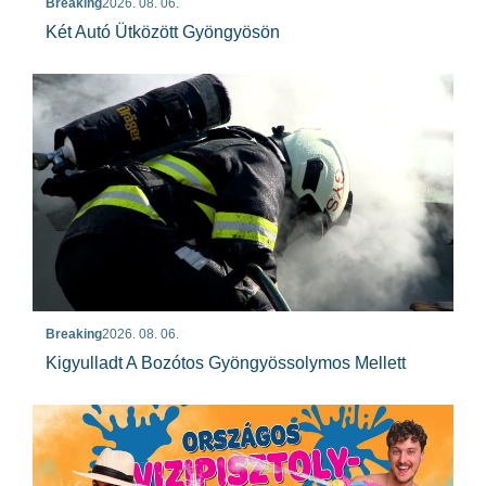
Breaking
2026. 08. 06.
Két Autó Ütközött Gyöngyösön
Breaking
2026. 08. 06.
Kigyulladt A Bozótos Gyöngyössolymos Mellett