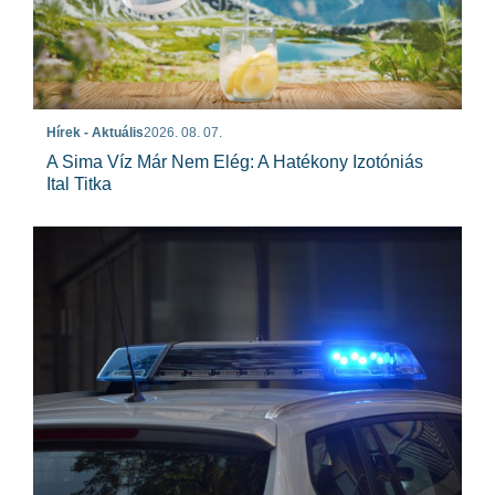
Hírek - Aktuális
2026. 08. 07.
A Sima Víz Már Nem Elég: A Hatékony Izotóniás
Ital Titka