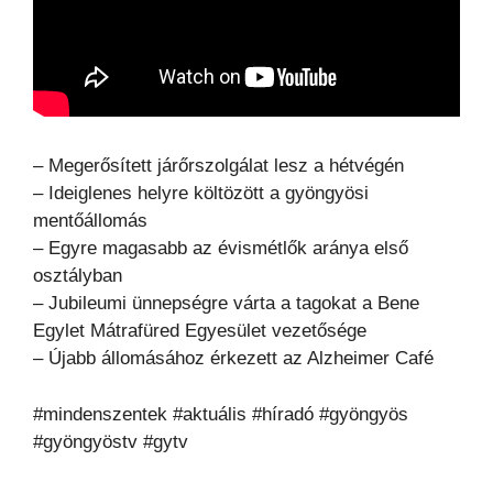
– Megerősített járőrszolgálat lesz a hétvégén
– Ideiglenes helyre költözött a gyöngyösi
mentőállomás
– Egyre magasabb az évismétlők aránya első
osztályban
– Jubileumi ünnepségre várta a tagokat a Bene
Egylet Mátrafüred Egyesület vezetősége
– Újabb állomásához érkezett az Alzheimer Café
#mindenszentek #aktuális #híradó #gyöngyös
#gyöngyöstv #gytv