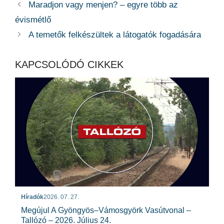
Maradjon vagy menjen? – egyre több az
évismétlő
A temetők felkészültek a látogatók fogadására
KAPCSOLÓDÓ CIKKEK
Híradók
2026. 07. 27.
Megújul A Gyöngyös–Vámosgyörk Vasútvonal –
Tallózó – 2026. Július 24.