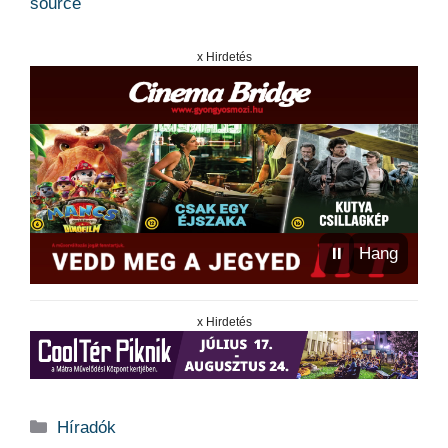
source
x Hirdetés
⏸
Hang
x Hirdetés
Kategória
Híradók