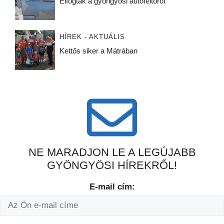
Elfogták a gyöngyösi autófeltörőt
HÍREK - AKTUÁLIS
Kettős siker a Mátrában
NE MARADJON LE A LEGÚJABB
GYÖNGYÖSI HÍREKRŐL!
E-mail cím: