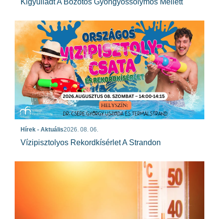
Kigyulladt A Bozótos Gyöngyössolymos Mellett
Hírek - Aktuális
2026. 08. 06.
Vízipisztolyos Rekordkísérlet A Strandon