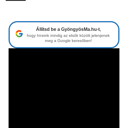
Állítsd be a GyöngyösMa.hu-t,
hogy híreink mindig az elsők között jelenjenek
meg a Google keresőben!