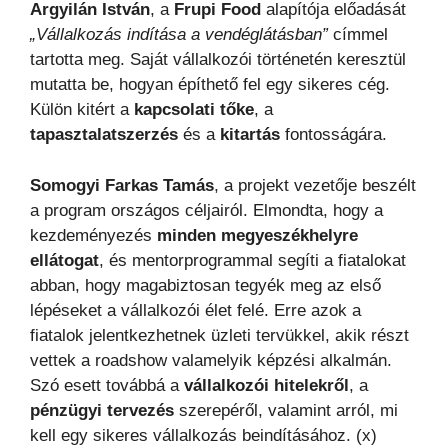
Argyilán István
, a
Frupi Food
alapítója előadását
„Vállalkozás indítása a vendéglátásban”
címmel
tartotta meg. Saját vállalkozói történetén keresztül
mutatta be, hogyan építhető fel egy sikeres cég.
Külön kitért a
kapcsolati tőke
, a
tapasztalatszerzés
és a
kitartás
fontosságára.
Somogyi Farkas Tamás
, a projekt vezetője beszélt
a program országos céljairól. Elmondta, hogy a
kezdeményezés
minden megyeszékhelyre
ellátogat
, és mentorprogrammal segíti a fiatalokat
abban, hogy magabiztosan tegyék meg az első
lépéseket a vállalkozói élet felé. Erre azok a
fiatalok jelentkezhetnek üzleti tervükkel, akik részt
vettek a roadshow valamelyik képzési alkalmán.
Szó esett továbbá a
vállalkozói hitelekről
, a
pénzügyi tervezés
szerepéről, valamint arról, mi
kell egy sikeres vállalkozás beindításához. (x)