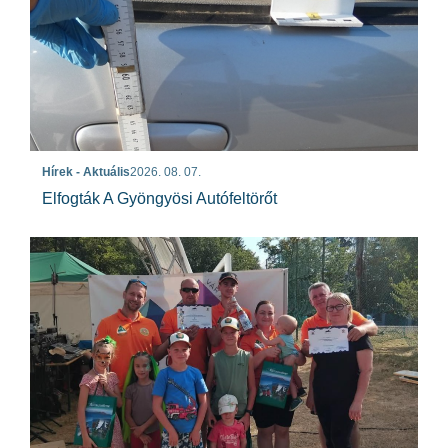
Hírek - Aktuális
2026. 08. 07.
Elfogták A Gyöngyösi Autófeltörőt