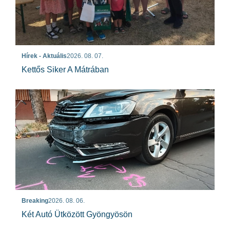
Hírek - Aktuális
2026. 08. 07.
Kettős Siker A Mátrában
Breaking
2026. 08. 06.
Két Autó Ütközött Gyöngyösön