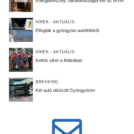
Energiaveszély: takarékosságot kér az MVM
HÍREK - AKTUÁLIS
Elfogták a gyöngyösi autófeltörőt
HÍREK - AKTUÁLIS
Kettős siker a Mátrában
BREAKING
Két autó ütközött Gyöngyösön