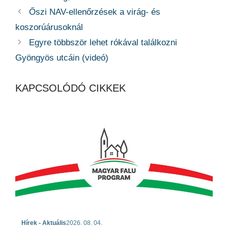
Őszi NAV-ellenőrzések a virág- és
koszorúárusoknál
Egyre többször lehet rókával találkozni
Gyöngyös utcáin (videó)
KAPCSOLÓDÓ CIKKEK
Hírek - Aktuális
2026. 08. 04.