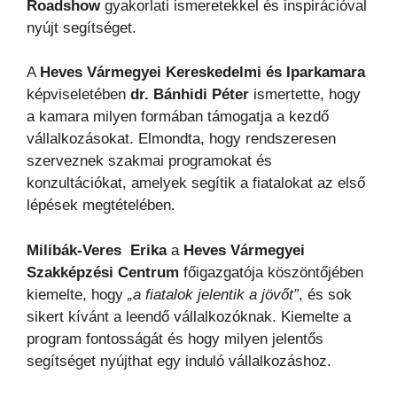
Roadshow
gyakorlati ismeretekkel és inspirációval
nyújt segítséget.
A
Heves Vármegyei Kereskedelmi és Iparkamara
képviseletében
dr. Bánhidi Péter
ismertette, hogy
a kamara milyen formában támogatja a kezdő
vállalkozásokat. Elmondta, hogy rendszeresen
szerveznek szakmai programokat és
konzultációkat, amelyek segítik a fiatalokat az első
lépések megtételében.
Milibák-Veres Erika
a
Heves Vármegyei
Szakképzési Centrum
főigazgatója köszöntőjében
kiemelte, hogy
„a fiatalok jelentik a jövőt”
, és sok
sikert kívánt a leendő vállalkozóknak. Kiemelte a
program fontosságát és hogy milyen jelentős
segítséget nyújthat egy induló vállalkozáshoz.