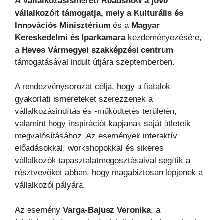
A Vállalkozásismereti Roadshow a jövő
vállalkozóit támogatja, mely a
Kulturális és
Innovációs Minisztérium
és a
Magyar
Kereskedelmi és Iparkamara
kezdeményezésére,
a
Heves Vármegyei
szakképzési centrum
támogatásával indult útjára szeptemberben.
A rendezvénysorozat célja, hogy a fiatalok
gyakorlati ismereteket szerezzenek a
vállalkozásindítás és -működtetés területén,
valamint hogy inspirációt kapjanak saját ötleteik
megvalósításához. Az események interaktív
előadásokkal, workshopokkal és sikeres
vállalkozók tapasztalatmegosztásaival segítik a
résztvevőket abban, hogy magabiztosan lépjenek a
vállalkozói pályára.
Az esemény
Varga-Bajusz Veronika
, a