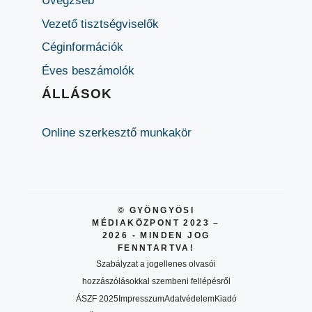
Üvegzseb
Vezető tisztségviselők
Céginformációk
Éves beszámolók
ÁLLÁSOK
Online szerkesztő munkakör
© GYÖNGYÖSI
MÉDIAKÖZPONT 2023 –
2026 - MINDEN JOG
FENNTARTVA!
Szabályzat a jogellenes olvasói
hozzászólásokkal szembeni fellépésről
ÁSZF 2025
Impresszum
Adatvédelem
Kiadó