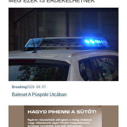
MÉG EZEK IS ÉRDEKELHETNEK
Breaking
2026. 08. 07.
Baleset A Püspöki Utcában