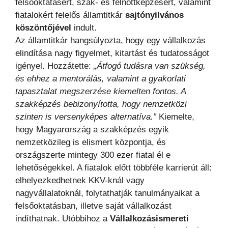
felsőoktatásért, szak- és felnőttképzésért, valamint
fiatalokért felelős államtitkár
sajtónyilvános
köszöntőjével
indult.
Az államtitkár hangsúlyozta, hogy egy vállalkozás
elindítása nagy figyelmet, kitartást és tudatosságot
igényel. Hozzátette:
„Átfogó tudásra van szükség,
és ehhez a mentorálás, valamint a gyakorlati
tapasztalat megszerzése kiemelten fontos. A
szakképzés bebizonyította, hogy nemzetközi
szinten is versenyképes alternatíva.”
Kiemelte,
hogy Magyarország a szakképzés egyik
nemzetközileg is elismert központja, és
országszerte mintegy 300 ezer fiatal él e
lehetőségekkel. A fiatalok előtt többféle karrierút áll:
elhelyezkedhetnek KKV-knál vagy
nagyvállalatoknál, folytathatják tanulmányaikat a
felsőoktatásban, illetve saját vállalkozást
indíthatnak. Utóbbihoz a
Vállalkozásismereti