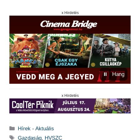
x Hirdetés
⏸
Hang
x Hirdetés
Kategória
Hírek - Aktuális
Címkék
Gazdaság
,
HVSZC