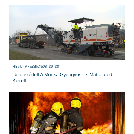
Hírek - Aktuális
2026. 08. 05.
Befejeződött A Munka Gyöngyös És Mátrafüred
Között