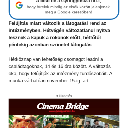
Állítsd be a GyöngyösMa.hu-t,
hogy híreink mindig az elsők között jelenjenek
meg a Google keresőben!
Felújítás miatt változik a látogatási rend az
intézményben. Hétvégén változatlanul nyitva
lesznek a kapuk a rokonok előtt, hétfőtől
péntekig azonban szünetel látogatás.
Hétköznap van lehetőség csomagot leadni a
családtagoknak, 14 és 16 óra között. A változás
oka, hogy felújítják az intézmény fürdőszobáit. A
munka várhatóan november 15-ig tart.
x Hirdetés