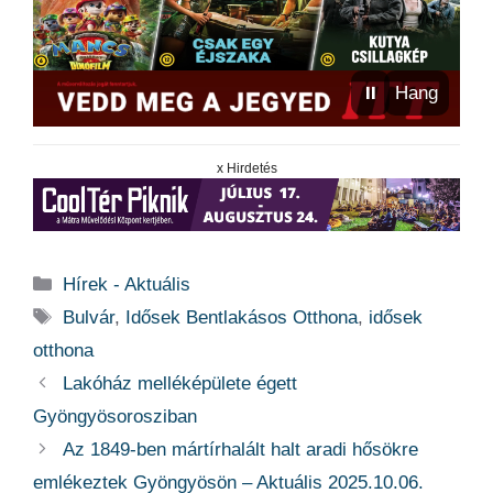
⏸
Hang
x Hirdetés
Kategória
Hírek - Aktuális
Címkék
Bulvár
,
Idősek Bentlakásos Otthona
,
idősek
otthona
Lakóház melléképülete égett
Gyöngyösorosziban
Az 1849-ben mártírhalált halt aradi hősökre
emlékeztek Gyöngyösön – Aktuális 2025.10.06.