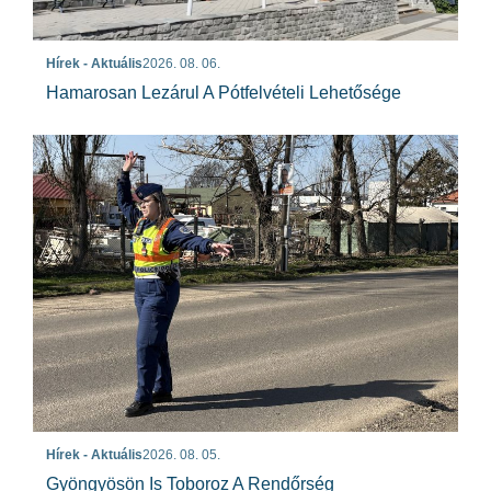
Hírek - Aktuális
2026. 08. 06.
Hamarosan Lezárul A Pótfelvételi Lehetősége
Hírek - Aktuális
2026. 08. 05.
Gyöngyösön Is Toboroz A Rendőrség