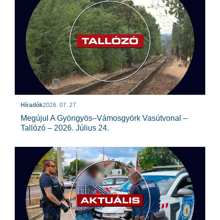
Híradók
2026. 07. 27.
Megújul A Gyöngyös–Vámosgyörk Vasútvonal –
Tallózó – 2026. Július 24.