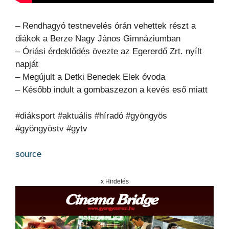
– Rendhagyó testnevelés órán vehettek részt a
diákok a Berze Nagy János Gimnáziumban
– Óriási érdeklődés övezte az Egererdő Zrt. nyílt
napját
– Megújult a Detki Benedek Elek óvoda
– Később indult a gombaszezon a kevés eső miatt
#diáksport #aktuális #híradó #gyöngyös
#gyöngyöstv #gytv
source
x Hirdetés