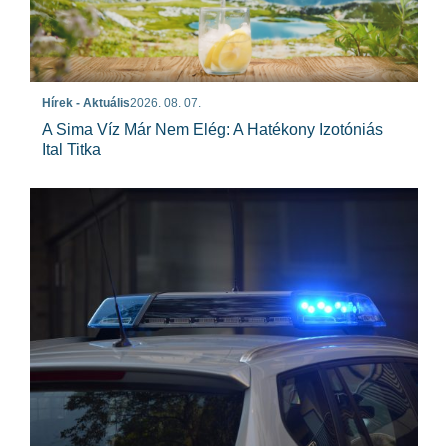
Hírek - Aktuális
2026. 08. 07.
A Sima Víz Már Nem Elég: A Hatékony Izotóniás
Ital Titka