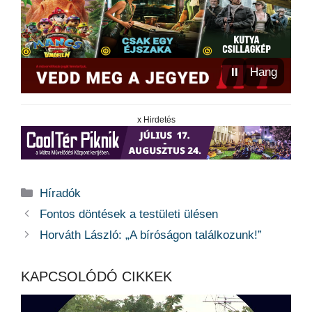
⏸
Hang
x Hirdetés
Kategória
Híradók
Fontos döntések a testületi ülésen
Horváth László: „A bíróságon találkozunk!”
KAPCSOLÓDÓ CIKKEK