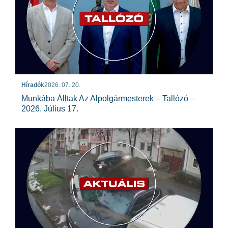
Híradók
2026. 07. 20.
Munkába Álltak Az Alpolgármesterek – Tallózó –
2026. Július 17.