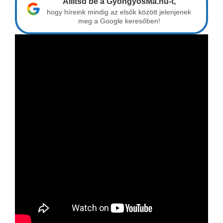
Állítsd be a GyöngyösMa.hu-t,
hogy híreink mindig az elsők között jelenjenek
meg a Google keresőben!