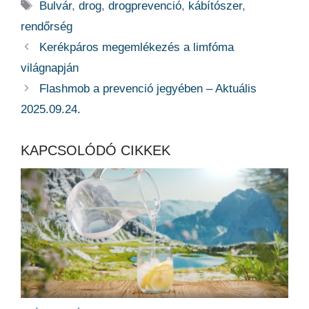
Címkék
Bulvár
,
drog
,
drogprevenció
,
kábítószer
,
rendőrség
Kerékpáros megemlékezés a limfóma
világnapján
Flashmob a prevenció jegyében – Aktuális
2025.09.24.
KAPCSOLÓDÓ CIKKEK