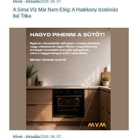
Hírek - Aktuális
2026. 08. 07.
A Sima Víz Már Nem Elég: A Hatékony Izotóniás
Ital Titka
Hírek - Aktuális
2026. 08. 07.