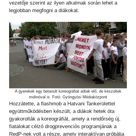
vezetője szerint az ilyen alkalmak során lehet a
legjobban megfogni a diákokat.
A gyerekek egy betanult koreográfiát adtak elő, de készültek
molinóval is. Fotó: Gyöngyösi Médiaközpont
Hozzátette, a flashmob a Hatvani Tankerülettel
együttműködésben készült, a diákok hetek óta
gyakorolták a koreográfiát, amely a rendőrség új,
fiatalokat célzó drogprevenciós programjának a
RedP-nek volt a része, amely interaktívan próbálja