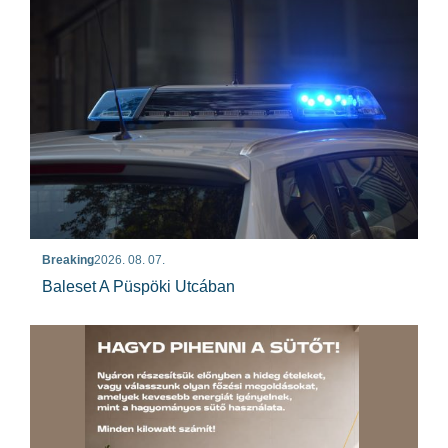
Breaking
2026. 08. 07.
Baleset A Püspöki Utcában