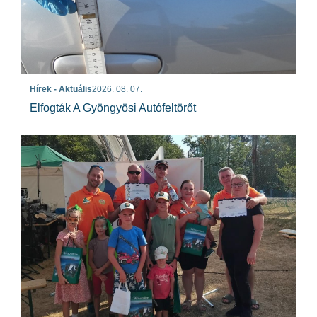
Hírek - Aktuális
2026. 08. 07.
Elfogták A Gyöngyösi Autófeltörőt