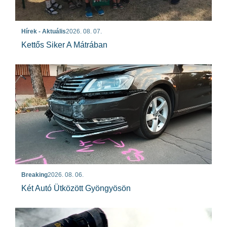
Hírek - Aktuális
2026. 08. 07.
Kettős Siker A Mátrában
Breaking
2026. 08. 06.
Két Autó Ütközött Gyöngyösön