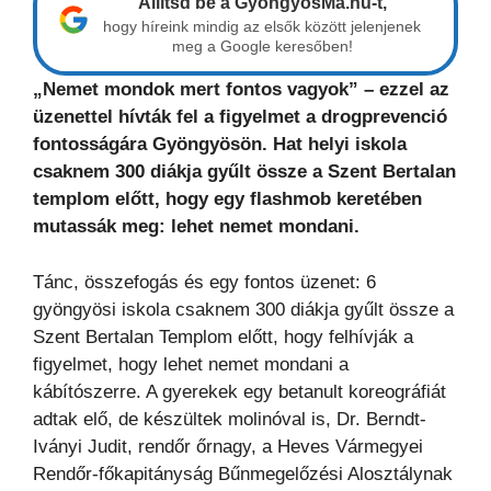
Állítsd be a GyöngyösMa.hu-t,
hogy híreink mindig az elsők között jelenjenek
meg a Google keresőben!
„Nemet mondok mert fontos vagyok” – ezzel az
üzenettel hívták fel a figyelmet a drogprevenció
fontosságára Gyöngyösön. Hat helyi iskola
csaknem 300 diákja gyűlt össze a Szent Bertalan
templom előtt, hogy egy flashmob keretében
mutassák meg: lehet nemet mondani.
Tánc, összefogás és egy fontos üzenet: 6
gyöngyösi iskola csaknem 300 diákja gyűlt össze a
Szent Bertalan Templom előtt, hogy felhívják a
figyelmet, hogy lehet nemet mondani a
kábítószerre. A gyerekek egy betanult koreográfiát
adtak elő, de készültek molinóval is, Dr. Berndt-
Iványi Judit, rendőr őrnagy, a Heves Vármegyei
Rendőr-főkapitányság Bűnmegelőzési Alosztálynak