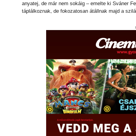
anyatej, de már nem sokáig – emelte ki Sváner Fer
táplálkoznak, de fokozatosan átállnak majd a szilá