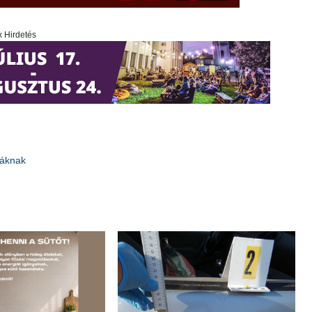
x Hirdetés
táknak