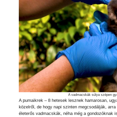
A vadmacskák súlya szépen gya
A pumaikrek – 8 hetesek lesznek hamarosan, ugya
közelről, de hogy napi szinten megcsodálják, arra 
életerős vadmacskák, néha még a gondozóknak is