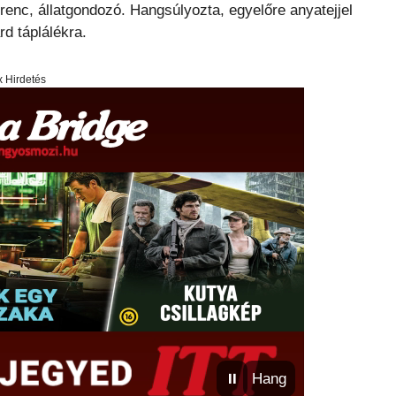
enc, állatgondozó. Hangsúlyozta, egyelőre anyatejjel
rd táplálékra.
x Hirdetés
⏸
Hang