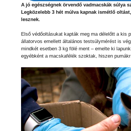
A jó egészségnek örvendő vadmacskák súlya sz
Legközelebb 3 hét múlva kapnak ismétlő oltást,
lesznek.
Első védőoltásukat kapták meg ma délelőtt a kis 
állatorvos emellett általános testsúlymérést is vé
mindkét esetben 3 kg fölé ment – emelte ki lapun
egyébként a macskafélék szoktak, hiszen pumákra 