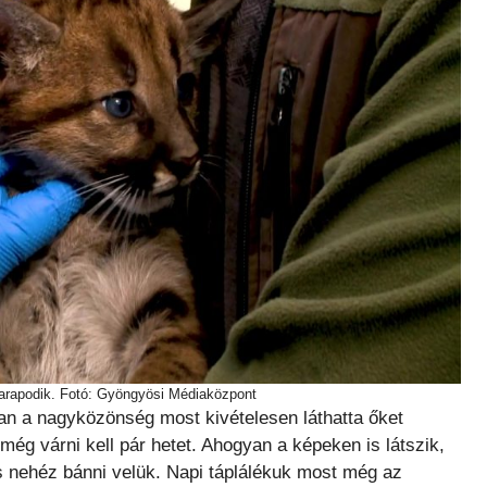
rapodik. Fotó: Gyöngyösi Médiaközpont
n a nagyközönség most kivételesen láthatta őket
még várni kell pár hetet. Ahogyan a képeken is látszik,
 nehéz bánni velük. Napi táplálékuk most még az