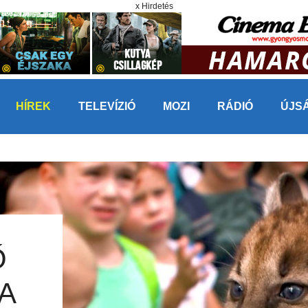
x Hirdetés
HÍREK
TELEVÍZIÓ
MOZI
RÁDIÓ
ÚJS
Ő
A