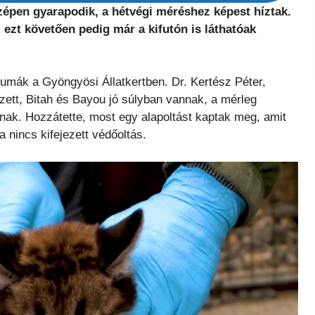
épen gyarapodik, a hétvégi méréshez képest híztak.
 ezt követően pedig már a kifutón is láthatóak
pumák a Gyöngyösi Állatkertben. Dr. Kertész Péter,
gzett, Bitah és Bayou jó súlyban vannak, a mérleg
knak. Hozzátette, most egy alapoltást kaptak meg, amit
nincs kifejezett védőoltás.