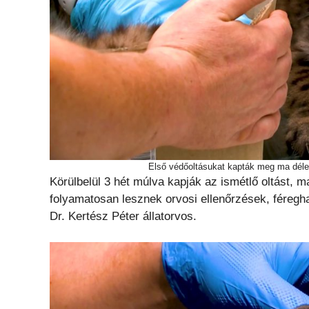
Első védőoltásukat kapták meg ma déle
Körülbelül 3 hét múlva kapják az ismétlő oltást, m
folyamatosan lesznek orvosi ellenőrzések, féregha
Dr. Kertész Péter állatorvos.