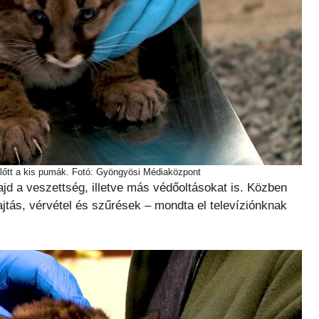
lőtt a kis pumák. Fotó: Gyöngyösi Médiaközpont
ajd a veszettség, illetve más védőoltásokat is. Közben
jtás, vérvétel és szűrések – mondta el televíziónknak