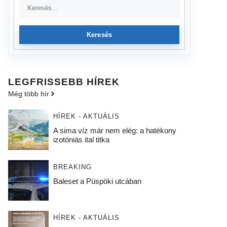
Keresés
LEGFRISSEBB HÍREK
Még több hír
HÍREK - AKTUÁLIS
A sima víz már nem elég: a hatékony
izotóniás ital titka
BREAKING
Baleset a Püspöki utcában
HÍREK - AKTUÁLIS