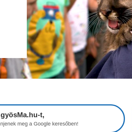
ngyösMa.hu-t,
elenjenek meg a Google keresőben!