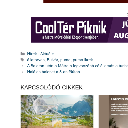
Kategória
Hírek - Aktuális
Címkék
állatorvos
,
Bulvár
,
puma
,
puma ikrek
A Balaton után a Mátra a legvonzóbb célállomás a turis
Halálos baleset a 3-as főúton
KAPCSOLÓDÓ CIKKEK