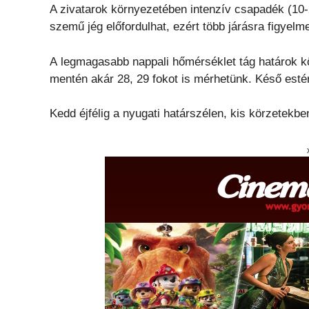
A zivatarok környezetében intenzív csapadék (10-
szemű jég előfordulhat, ezért több járásra figyelm
A legmagasabb nappali hőmérséklet tág határok kö
mentén akár 28, 29 fokot is mérhetünk. Késő estér
Kedd éjfélig a nyugati határszélen, kis körzetek