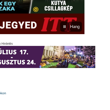
⏸
Hang
x Hirdetés
okon