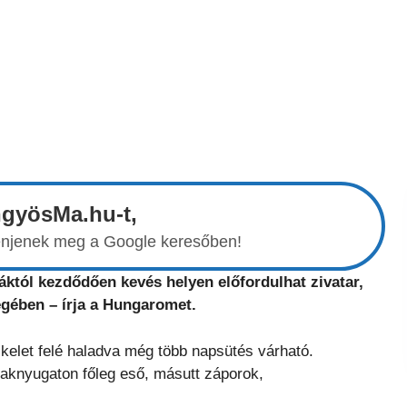
ngyösMa.hu-t,
elenjenek meg a Google keresőben!
áktól kezdődően kevés helyen előfordulhat zivatar,
gében – írja a Hungaromet.
élkelet felé haladva még több napsütés várható.
aknyugaton főleg eső, másutt záporok,