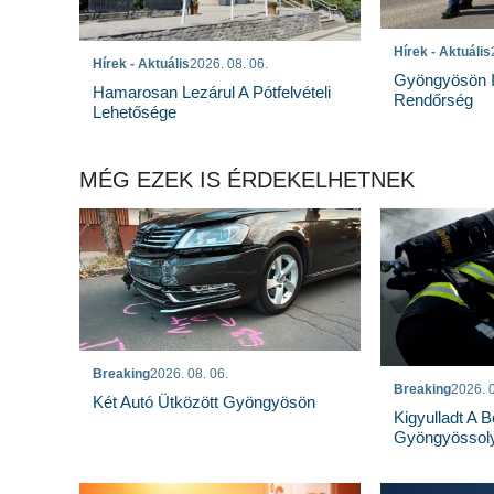
Hírek - Aktuális
Hírek - Aktuális
2026. 08. 06.
Gyöngyösön I
Hamarosan Lezárul A Pótfelvételi
Rendőrség
Lehetősége
MÉG EZEK IS ÉRDEKELHETNEK
Breaking
2026. 08. 06.
Breaking
2026. 0
Két Autó Ütközött Gyöngyösön
Kigyulladt A 
Gyöngyössoly