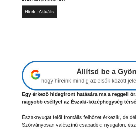
Hírek - Aktuális
Állítsd be a Gyö
hogy híreink mindig az elsők között j
Egy érkező hidegfront hatására ma a reggeli ór
nagyobb eséllyel az Északi-középhegység térsé
Északnyugat felől frontális felhőzet érkezik, de d
Szórványosan valószínű csapadék: nyugaton, ész