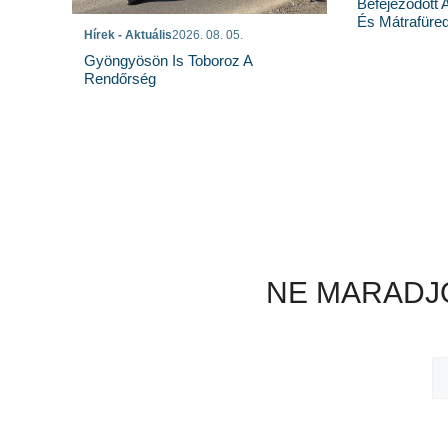
Befejeződött
És Mátrafüred
Hírek - Aktuális
2026. 08. 05.
Gyöngyösön Is Toboroz A
Rendőrség
NE MARADJO