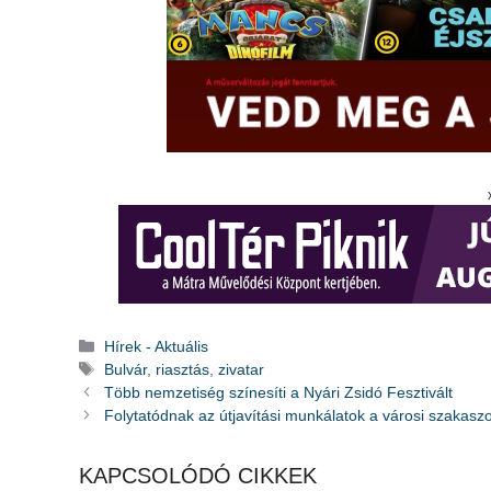
Kategória
Hírek - Aktuális
Címkék
Bulvár
,
riasztás
,
zivatar
Több nemzetiség színesíti a Nyári Zsidó Fesztivált
Folytatódnak az útjavítási munkálatok a városi szakasz
KAPCSOLÓDÓ CIKKEK