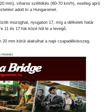
20 mm), viharos széllökés (60-70 km/h), esetleg apró
eztetést adott ki a Hungaromet.
zött mozoghat, nyugaton 17, míg a délkeleti határ
e 11 és 17 fok közé hűl le a levegő.
ben 20 mm körül alakulhat a napi csapadékösszeg.
x Hirdetés