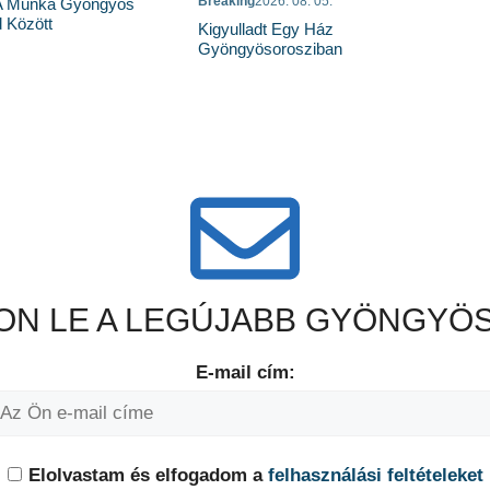
Breaking
2026. 08. 05.
 A Munka Gyöngyös
 Között
Kigyulladt Egy Ház
Gyöngyösorosziban
N LE A LEGÚJABB GYÖNGYÖS
E-mail cím:
Elolvastam és elfogadom a
felhasználási feltételeket