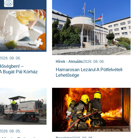
2026. 08. 06.
Hírek - Aktuális
2026. 08. 06.
Hőségben! –
Hamarosan Lezárul A Pótfelvételi
 A Bugát Pál Kórház
Lehetősége
2026. 08. 05.