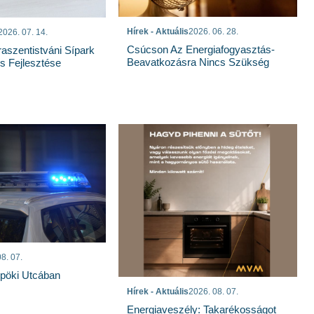
Hírek - Aktuális
2026. 06. 28.
2026. 07. 14.
Csúcson Az Energiafogyasztás-
raszentistváni Sípark
Beavatkozásra Nincs Szükség
 Fejlesztése
8. 07.
spöki Utcában
Hírek - Aktuális
2026. 08. 07.
Energiaveszély: Takarékosságot