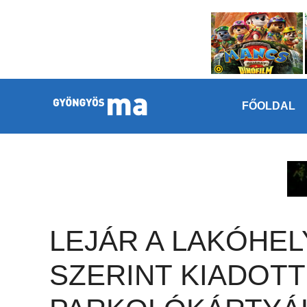
Megszakítás
Kilépés a tartalomba
FŐOLDAL
LEJÁR A LAKÓHEL
SZERINT KIADOTT