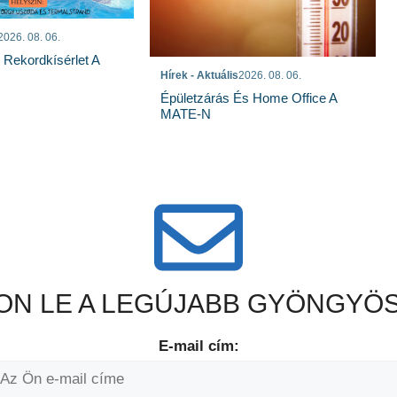
2026. 08. 06.
s Rekordkísérlet A
Hírek - Aktuális
2026. 08. 06.
Épületzárás És Home Office A
MATE-N
N LE A LEGÚJABB GYÖNGYÖS
E-mail cím: