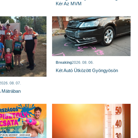
Kér Az MVM
Breaking
2026. 08. 06.
Két Autó Ütközött Gyöngyösön
2026. 08. 07.
A Mátrában