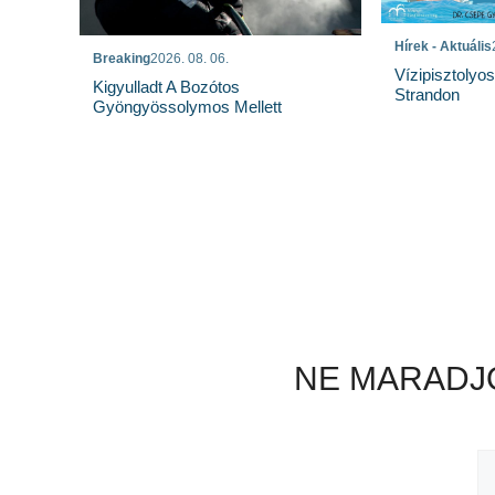
Hírek - Aktuális
Breaking
2026. 08. 06.
Vízipisztolyo
Kigyulladt A Bozótos
Strandon
Gyöngyössolymos Mellett
NE MARADJO