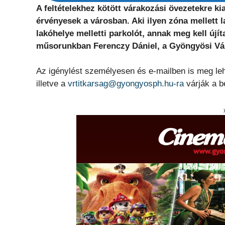
A feltételekhez kötött várakozási övezetekre k
érvényesek a városban. Aki ilyen zóna mellett l
lakóhelye melletti parkolót, annak meg kell új
műsorunkban Ferenczy Dániel, a Gyöngyösi Vár
Az igénylést személyesen és e-mailben is meg lehe
illetve a
vrtitkarsag@gyongyosph.hu-ra
várják a b