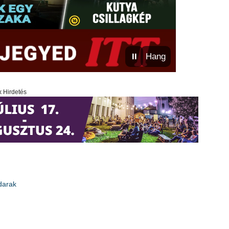
⏸
Hang
x Hirdetés
darak