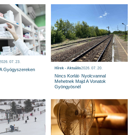
2026. 07. 23.
Hírek - Aktuális
2026. 07. 20.
 A Gyógyszereken
Nincs Korlát- Nyolcvannal
Mehetnek Majd A Vonatok
Gyöngyösnél