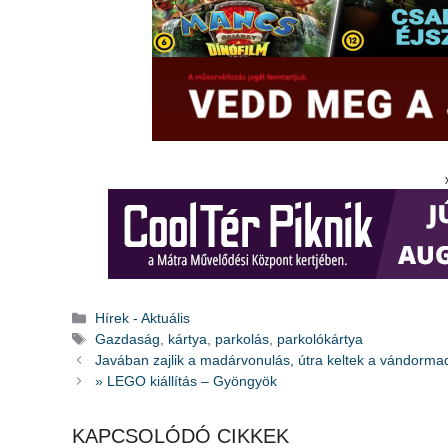
Kategória
Hírek - Aktuális
Címkék
Gazdaság
,
kártya
,
parkolás
,
parkolókártya
Javában zajlik a madárvonulás, útra keltek a vándorma
» LEGO kiállítás – Gyöngyök
KAPCSOLÓDÓ CIKKEK