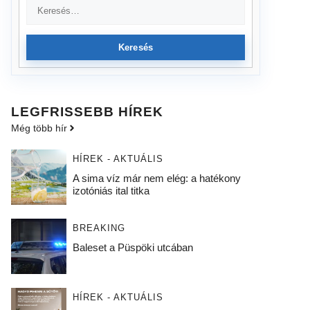
Keresés
LEGFRISSEBB HÍREK
Még több hír
HÍREK - AKTUÁLIS
A sima víz már nem elég: a hatékony
izotóniás ital titka
BREAKING
Baleset a Püspöki utcában
HÍREK - AKTUÁLIS