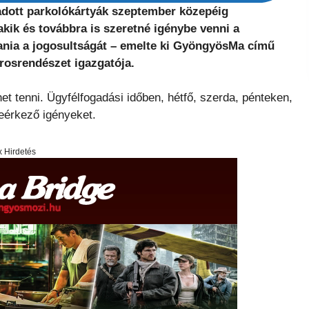
iadott parkolókártyák szeptember közepéig
akik és továbbra is szeretné igénybe venni a
ítania a jogosultságát – emelte ki GyöngyösMa című
osrendészet igazgatója.
t tenni. Ügyfélfogadási időben, hétfő, szerda, pénteken,
eérkező igényeket.
x Hirdetés