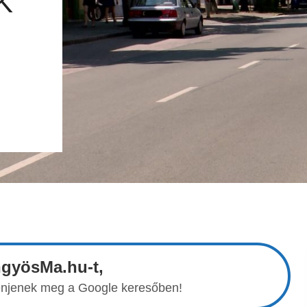
K
ngyösMa.hu-t,
elenjenek meg a Google keresőben!