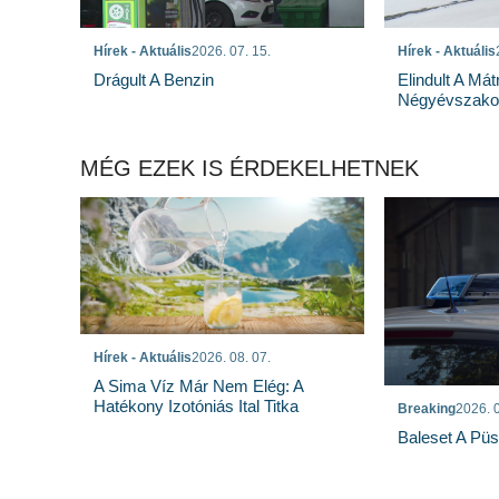
Hírek - Aktuális
2026. 07. 15.
Hírek - Aktuális
Drágult A Benzin
Elindult A Mát
Négyévszakos
MÉG EZEK IS ÉRDEKELHETNEK
Hírek - Aktuális
2026. 08. 07.
A Sima Víz Már Nem Elég: A
Hatékony Izotóniás Ital Titka
Breaking
2026. 0
Baleset A Pü