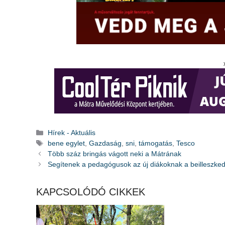
Kategória
Hírek - Aktuális
Címkék
bene egylet
,
Gazdaság
,
sni
,
támogatás
,
Tesco
Több száz bringás vágott neki a Mátrának
Segítenek a pedagógusok az új diákoknak a beilleszked
KAPCSOLÓDÓ CIKKEK