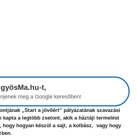
ngyösMa.hu-t,
elenjenek meg a Google keresőben!
ntjának „Start a jövőért” pályázatának szavazási
kapta a legtöbb zsetont, akik a háztáji termelést
, hogy hogyan készül a sajt, a kolbász, vagy hogy
zben.