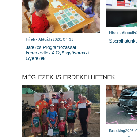
Hírek - Aktuális
Hírek - Aktuális
2026. 07. 31.
Spórolhatunk
Játékos Programozással
Ismerkedtek A Gyöngyösoroszi
Gyerekek
MÉG EZEK IS ÉRDEKELHETNEK
Breaking
2026. 0