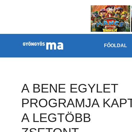
Megszakítás
Kilépés a tartalomba
FŐOLDAL
A BENE EGYLET
PROGRAMJA KAP
A LEGTÖBB