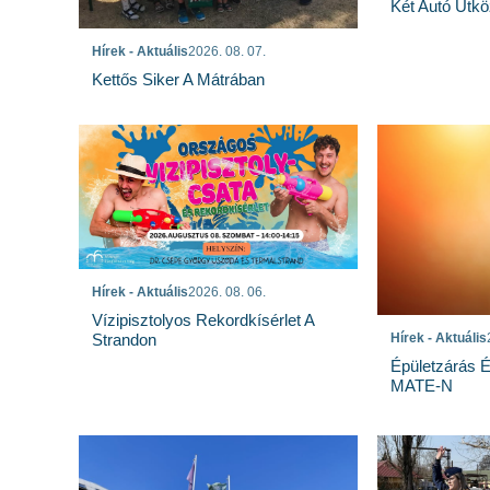
Két Autó Ütk
Hírek - Aktuális
2026. 08. 07.
Kettős Siker A Mátrában
Hírek - Aktuális
2026. 08. 06.
Vízipisztolyos Rekordkísérlet A
Strandon
Hírek - Aktuális
Épületzárás 
MATE-N