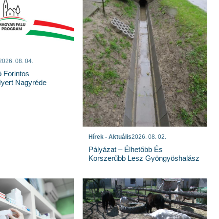
2026. 08. 04.
ó Forintos
yert Nagyréde
Hírek - Aktuális
2026. 08. 02.
Pályázat – Élhetőbb És
Korszerűbb Lesz Gyöngyöshalász