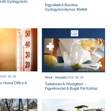
özött Gyöngyösön
Kigyulladt A Bozótos
Gyöngyössolymos Mellett
2026. 08. 06.
Hírek - Aktuális
2026. 08. 06.
És Home Office A
Tudatosan A Hőségben! –
Figyelmeztet A Bugát Pál Kórház