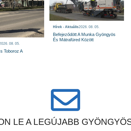
Hírek - Aktuális
2026. 08. 05.
Befejeződött A Munka Gyöngyös
És Mátrafüred Között
2026. 08. 05.
s Toboroz A
N LE A LEGÚJABB GYÖNGYÖS