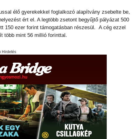
ssal élő gyerekekkel foglalkozó alapítvány zsebelte be,
elyezést ért el. A legtöbb zsetont begyűjtő pályázat 500
tt 150 ezer forint támogatásban részesül. A cég ezzel
öbb mint 56 millió forinttal.
x Hirdetés