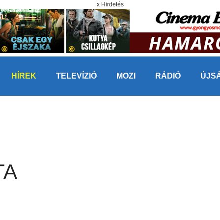
x Hirdetés
HÍREK
TELEVÍZIÓ
MOZI
RÁDIÓ
ÚJS
TA