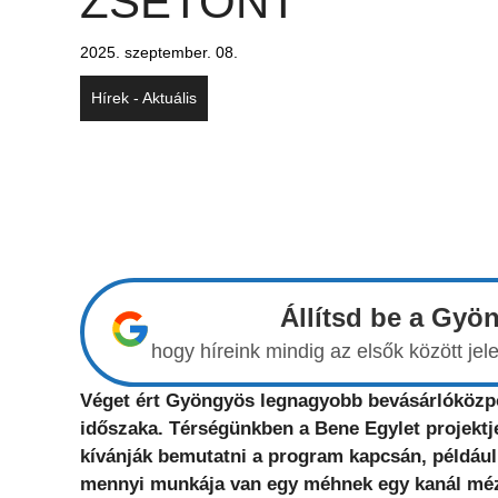
ZSETONT
2025. szeptember. 08.
Hírek - Aktuális
Állítsd be a Gyö
hogy híreink mindig az elsők között j
Véget ért Gyöngyös legnagyobb bevásárlóközpo
időszaka. Térségünkben a Bene Egylet projektje 
kívánják bemutatni a program kapcsán, például
mennyi munkája van egy méhnek egy kanál mé