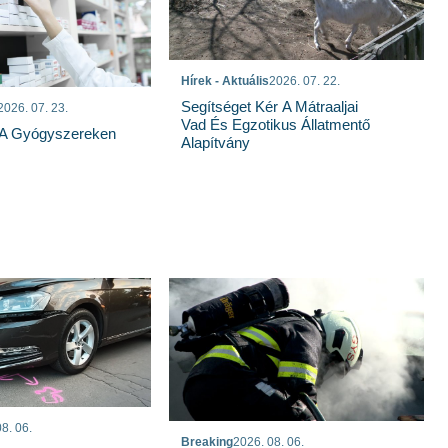
Hírek - Aktuális
2026. 07. 22.
Segítséget Kér A Mátraaljai
2026. 07. 23.
Vad És Egzotikus Állatmentő
 A Gyógyszereken
Alapítvány
8. 06.
Breaking
2026. 08. 06.