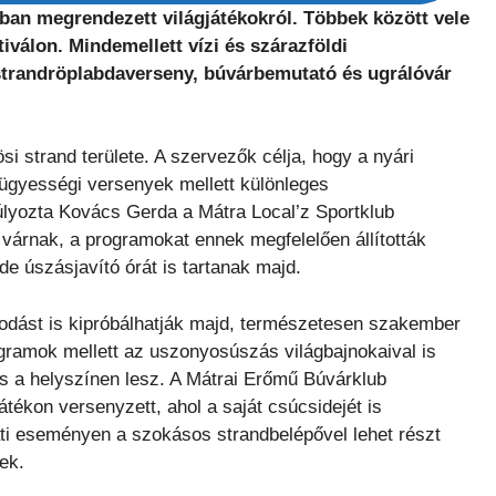
ban megrendezett világjátékokról. Többek között vele
tiválon. Mindemellett vízi és szárazföldi
 strandröplabdaverseny, búvárbemutató és ugrálóvár
i strand területe. A szervezők célja, hogy a nyári
gyességi versenyek mellett különleges
súlyozta Kovács Gerda a Mátra Local’z Sportklub
 várnak, a programokat ennek megfelelően állították
, de úszásjavító órát is tartanak majd.
kodást is kipróbálhatják majd, természetesen szakember
ogramok mellett az uszonyosúszás világbajnokaival is
is a helyszínen lesz. A Mátrai Erőmű Búvárklub
tékon versenyzett, ahol a saját csúcsidejét is
ati eseményen a szokásos strandbelépővel lehet részt
ek.