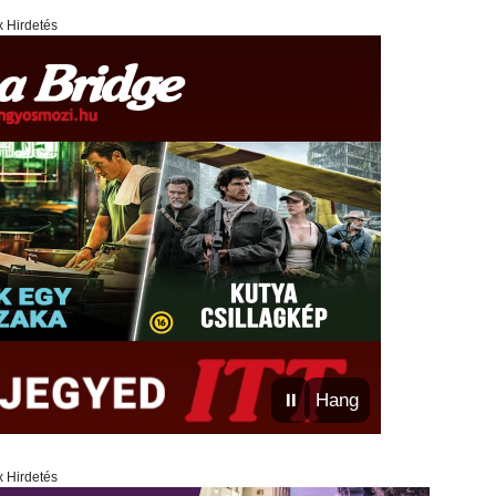
x Hirdetés
⏸
Hang
x Hirdetés