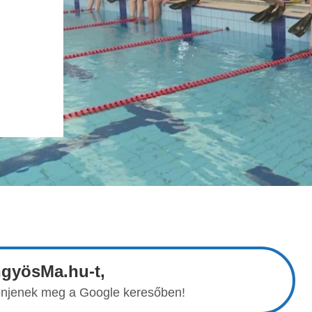
ngyösMa.hu-t,
elenjenek meg a Google keresőben!