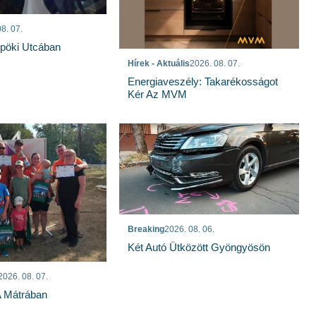
8. 07.
spöki Utcában
Hírek - Aktuális
2026. 08. 07.
Energiaveszély: Takarékosságot
Kér Az MVM
Breaking
2026. 08. 06.
Két Autó Ütközött Gyöngyösön
2026. 08. 07.
A Mátrában