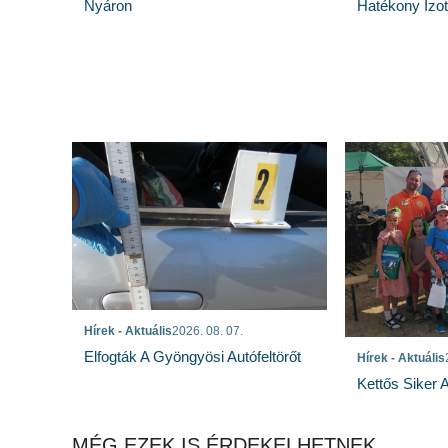
Hatékony Izotó
Nyáron
Hírek - Aktuális
2026. 08. 07.
Elfogták A Gyöngyösi Autófeltörőt
Hírek - Aktuális
Kettős Siker 
MÉG EZEK IS ÉRDEKELHETNEK