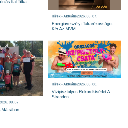
niás Ital Titka
Hírek - Aktuális
2026. 08. 07.
Energiaveszély: Takarékosságot
Kér Az MVM
Hírek - Aktuális
2026. 08. 06.
Vízipisztolyos Rekordkísérlet A
Strandon
2026. 08. 07.
A Mátrában