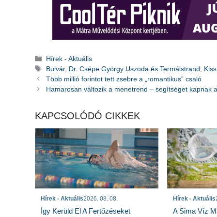
Kategória
Hírek - Aktuális
Címkék
Bulvár
,
Dr. Csépe György Uszoda és Termálstrand
,
Kis
Több millió forintot tett zsebre a „romantikus” csaló
Hamarosan változik a menetrend – segítséget kapnak a
KAPCSOLÓDÓ CIKKEK
Hírek - Aktuális
Hírek - Aktuális
2026. 08. 08.
A Sima Víz M
Így Kerüld El A Fertőzéseket