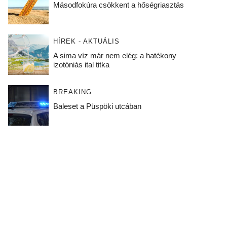
Másodfokúra csökkent a hőségriasztás
HÍREK - AKTUÁLIS
A sima víz már nem elég: a hatékony
izotóniás ital titka
BREAKING
Baleset a Püspöki utcában