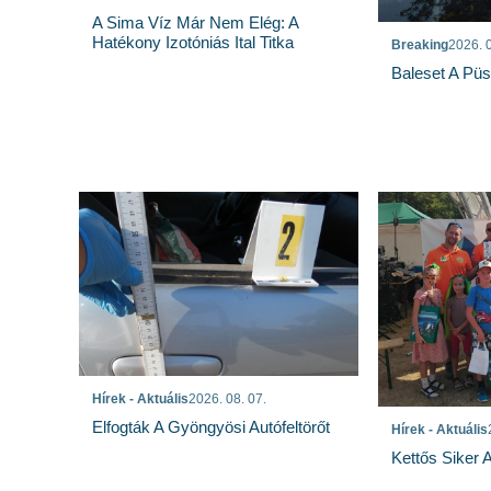
A Sima Víz Már Nem Elég: A
Hatékony Izotóniás Ital Titka
Breaking
2026. 0
Baleset A Pü
Hírek - Aktuális
2026. 08. 07.
Elfogták A Gyöngyösi Autófeltörőt
Hírek - Aktuális
Kettős Siker 