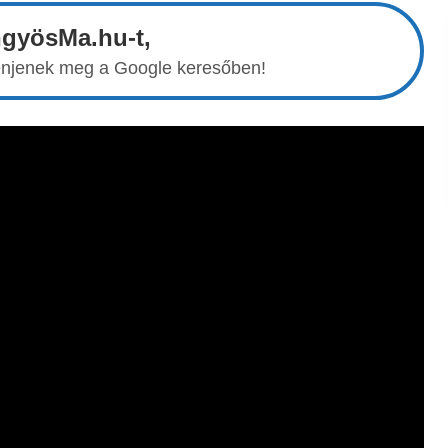
ngyösMa.hu-t,
elenjenek meg a Google keresőben!