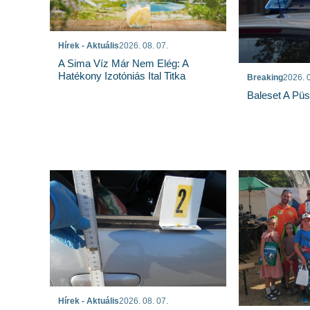
Hírek - Aktuális
2026. 08. 07.
A Sima Víz Már Nem Elég: A
Hatékony Izotóniás Ital Titka
Breaking
2026. 0
Baleset A Pü
Hírek - Aktuális
2026. 08. 07.