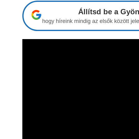
Állítsd be a Gyö
hogy híreink mindig az elsők között j