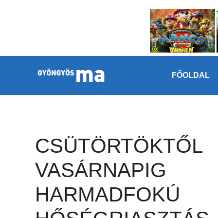
Megszakítás
Kilépés a tartalomba
FŐOLDAL
CSÜTÖRTÖKTŐL
VASÁRNAPIG
HARMADFOKÚ