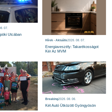
8. 07.
spöki Utcában
Hírek - Aktuális
2026. 08. 07.
Energiaveszély: Takarékosságot
Kér Az MVM
Breaking
2026. 08. 06.
Két Autó Ütközött Gyöngyösön