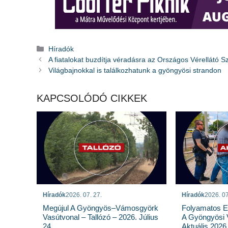
Kategória
Híradók
A fiatalokat buzdítja véradásra az Országos Vérellátó Sz
Világbajnokkal is találkozhatunk a gyöngyösi strandon
KAPCSOLÓDÓ CIKKEK
Híradók
2026. 07. 27.
Híradók
2026. 07
Megújul A Gyöngyös–Vámosgyörk
Folyamatos E
Vasútvonal – Tallózó – 2026. Július
A Gyöngyösi 
24.
Aktuális 2026.