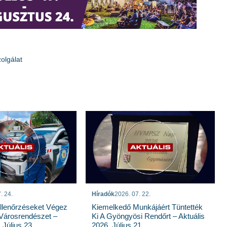
olgálat
. 24.
Híradók
2026. 07. 22.
llenőrzéseket Végez
Kiemelkedő Munkájáért Tüntették
Városrendészet –
Ki A Gyöngyösi Rendőrt – Aktuális
 Július 23.
2026. Július 21.