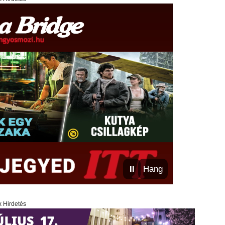
⏸
Hang
x Hirdetés