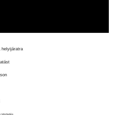
 helyijáratra
atást
ason
t
x Hirdetés