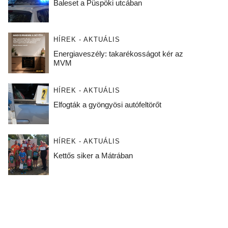
Baleset a Püspöki utcában
HÍREK - AKTUÁLIS
Energiaveszély: takarékosságot kér az
MVM
HÍREK - AKTUÁLIS
Elfogták a gyöngyösi autófeltörőt
HÍREK - AKTUÁLIS
Kettős siker a Mátrában