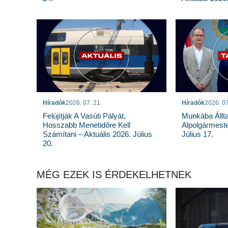
Híradók
2026. 07. 21.
Híradók
2026. 07
Felújítják A Vasúti Pályát,
Munkába Állt
Hosszabb Menetidőre Kell
Alpolgármeste
Számítani – Aktuális 2026. Július
Július 17.
20.
MÉG EZEK IS ÉRDEKELHETNEK