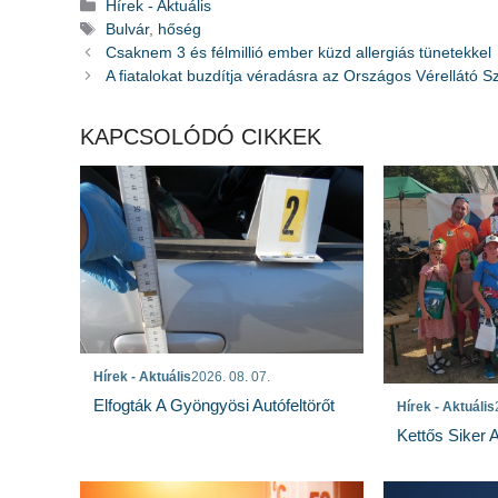
Kategória
Hírek - Aktuális
Címkék
Bulvár
,
hőség
Csaknem 3 és félmillió ember küzd allergiás tünetekkel
A fiatalokat buzdítja véradásra az Országos Vérellátó Sz
KAPCSOLÓDÓ CIKKEK
Hírek - Aktuális
2026. 08. 07.
Elfogták A Gyöngyösi Autófeltörőt
Hírek - Aktuális
Kettős Siker 