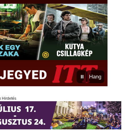
⏸
Hang
x Hirdetés