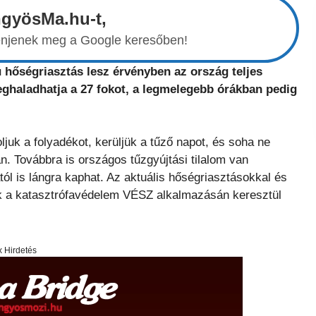
ngyösMa.hu-t,
elenjenek meg a Google keresőben!
 hőségriasztás lesz érvényben az ország teljes
eghaladhatja a 27 fokot, a legmelegebb órákban pedig
juk a folyadékot, kerüljük a tűző napot, és soha ne
n. Továbbra is országos tűzgyújtási tilalom van
ól is lángra kaphat. Az aktuális hőségriasztásokkal és
k a katasztrófavédelem VÉSZ alkalmazásán keresztül
x Hirdetés