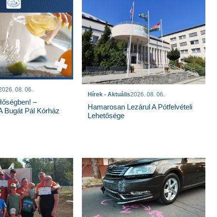
2026. 08. 06.
Hírek - Aktuális
2026. 08. 06.
Hőségben! –
Hamarosan Lezárul A Pótfelvételi
 A Bugát Pál Kórház
Lehetősége