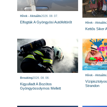
Hírek - Aktuális
2026. 08. 07.
Elfogták A Gyöngyösi Autófeltörőt
Hírek - Aktuális
Kettős Siker 
Hírek - Aktuális
Breaking
2026. 08. 06.
Vízipisztolyo
Kigyulladt A Bozótos
Strandon
Gyöngyössolymos Mellett