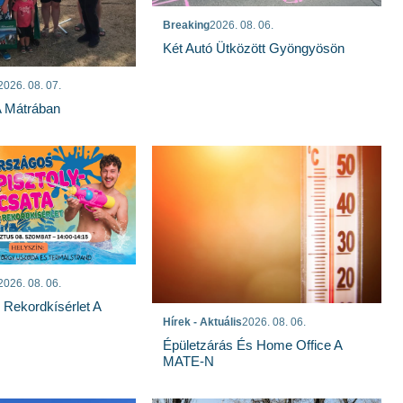
Breaking
2026. 08. 06.
Két Autó Ütközött Gyöngyösön
2026. 08. 07.
A Mátrában
2026. 08. 06.
s Rekordkísérlet A
Hírek - Aktuális
2026. 08. 06.
Épületzárás És Home Office A
MATE-N