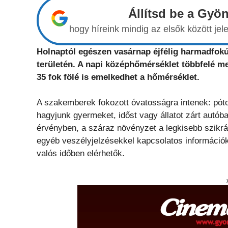
Állítsd be a Gyö
hogy híreink mindig az elsők között j
Holnaptól egészen vasárnap éjfélig harmadfokú
területén. A napi középhőmérséklet többfelé m
35 fok fölé is emelkedhet a hőmérséklet.
A szakemberek fokozott óvatosságra intenek: pótol
hagyjunk gyermeket, időst vagy állatot zárt autóba
érvényben, a száraz növényzet a legkisebb szikrát
egyéb veszélyjelzésekkel kapcsolatos információ
valós időben elérhetők.