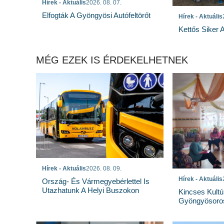
Hírek - Aktuális
2026. 08. 07.
Elfogták A Gyöngyösi Autófeltörőt
Hírek - Aktuális
Kettős Siker 
MÉG EZEK IS ÉRDEKELHETNEK
Hírek - Aktuális
2026. 08. 09.
Hírek - Aktuális
Ország- És Vármegyebérlettel Is
Utazhatunk A Helyi Buszokon
Kincses Kultú
Gyöngyösoro