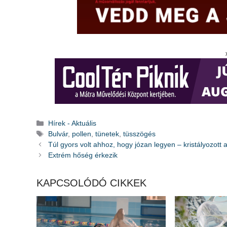
Kategória
Hírek - Aktuális
Címkék
Bulvár
,
pollen
,
tünetek
,
tüsszögés
Túl gyors volt ahhoz, hogy józan legyen – kristályozott
Extrém hőség érkezik
KAPCSOLÓDÓ CIKKEK