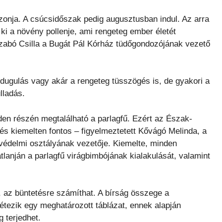
ezonja. A csúcsidőszak pedig augusztusban indul. Az arra
 ki a növény pollenje, ami rengeteg ember életét
abó Csilla a Bugát Pál Kórház tüdőgondozójának vezető
orrdugulás vagy akár a rengeteg tüsszögés is, de gyakori a
lladás.
den részén megtalálható a parlagfű. Ezért az Észak-
 kiemelten fontos – figyelmeztetett Kővágó Melinda, a
édelmi osztályának vezetője. Kiemelte, minden
lanján a parlagfű virágbimbójának kialakulását, valamint
t, az büntetésre számíthat. A bírság összege a
 létezik egy meghatározott táblázat, ennek alapján
g terjedhet.