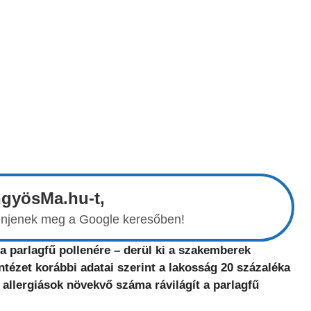
ngyösMa.hu-t,
elenjenek meg a Google keresőben!
a parlagfű pollenére – derül ki a szakemberek
tézet korábbi adatai szerint a lakosság 20 százaléka
 allergiások növekvő száma rávilágít a parlagfű