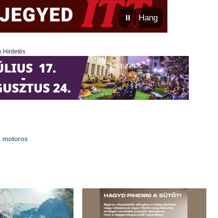
⏸
Hang
x Hirdetés
 a motoros