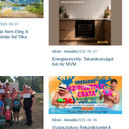
2026. 08. 07.
ár Nem Elég: A
niás Ital Titka
Hírek - Aktuális
2026. 08. 07.
Energiaveszély: Takarékosságot
Kér Az MVM
Hírek - Aktuális
2026. 08. 06.
Vízipisztolyos Rekordkísérlet A