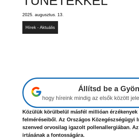
TÜNETEKKEL
2025. augusztus. 13.
Hírek - Aktuális
Állítsd be a Gyö
hogy híreink mindig az elsők között j
Közülük körülbelül másfél millióan érzékenyek 
felméréseiből. Az Országos Közegészségügyi In
szenved orvosilag igazolt pollenallergiában. Az
irtásának a fontosságára.