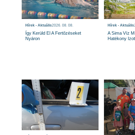
Hírek - Aktuális
Hírek - Aktuális
2026. 08. 08.
A Sima Víz M
Így Kerüld El A Fertőzéseket
Hatékony Izotó
Nyáron