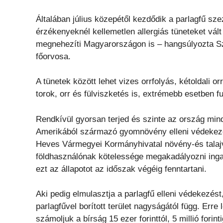
Általában július közepétől kezdődik a parlagfű sz
érzékenyeknél kellemetlen allergiás tüneteket vált
megnehezíti Magyarországon is – hangsúlyozta Sz
főorvosa.
A tünetek között lehet vizes orrfolyás, kétoldali 
torok, orr és fülviszketés is, extrémebb esetben fu
Rendkívül gyorsan terjed és szinte az ország min
Amerikából származó gyomnövény elleni védekezés
Heves Vármegyei Kormányhivatal növény-és talajv
földhasználónak kötelessége megakadályozni ingat
ezt az állapotot az időszak végéig fenntartani.
Aki pedig elmulasztja a parlagfű elleni védekezés
parlagfűvel borított terület nagyságától függ. Erre
számoljuk a bírság 15 ezer forinttól, 5 millió forinti