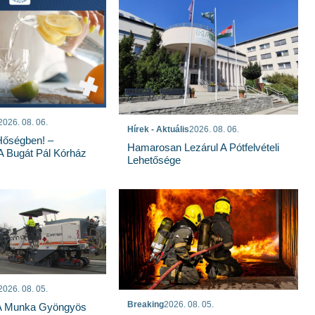
2026. 08. 06.
Hírek - Aktuális
2026. 08. 06.
Hőségben! –
Hamarosan Lezárul A Pótfelvételi
 A Bugát Pál Kórház
Lehetősége
2026. 08. 05.
Breaking
2026. 08. 05.
 A Munka Gyöngyös