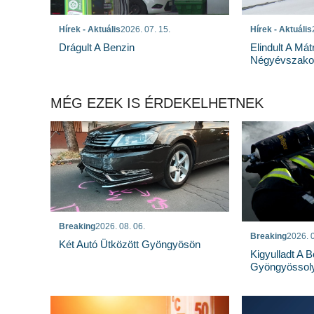
Hírek - Aktuális
2026. 07. 15.
Hírek - Aktuális
Drágult A Benzin
Elindult A Mát
Négyévszakos
MÉG EZEK IS ÉRDEKELHETNEK
Breaking
2026. 08. 06.
Breaking
2026. 0
Két Autó Ütközött Gyöngyösön
Kigyulladt A 
Gyöngyössoly