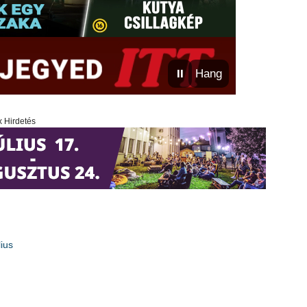
⏸
Hang
x Hirdetés
ius