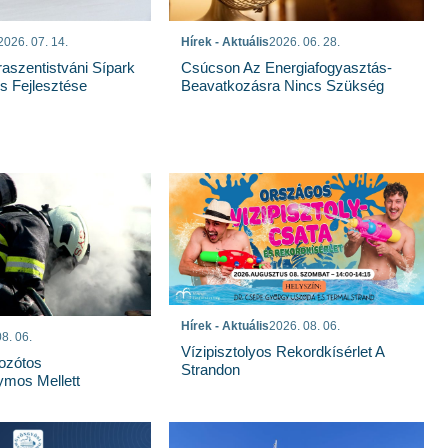
Hírek - Aktuális
2026. 06. 28.
2026. 07. 14.
Csúcson Az Energiafogyasztás-
raszentistváni Sípark
Beavatkozásra Nincs Szükség
 Fejlesztése
Hírek - Aktuális
2026. 08. 06.
8. 06.
Vízipisztolyos Rekordkísérlet A
Bozótos
Strandon
mos Mellett