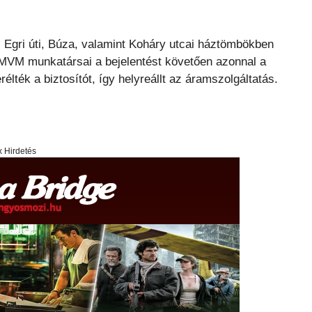
Az Egri úti, Búza, valamint Koháry utcai háztömbökben
 MVM munkatársai a bejelentést követően azonnal a
rélték a biztosítót, így helyreállt az áramszolgáltatás.
x Hirdetés