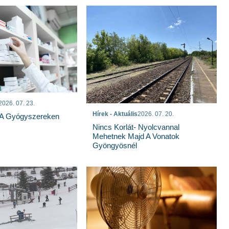
2026. 07. 23.
Hírek - Aktuális
2026. 07. 20.
 A Gyógyszereken
Nincs Korlát- Nyolcvannal
Mehetnek Majd A Vonatok
Gyöngyösnél