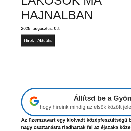
LAKOSOK MA
HAJNALBAN
2025. augusztus. 08.
Hírek - Aktuális
Állítsd be a Gyö
hogy híreink mindig az elsők között j
Az üzemzavart egy kiolvadt középfeszültségű b
nagy csattanásra riadhattak fel az éjszaka kö