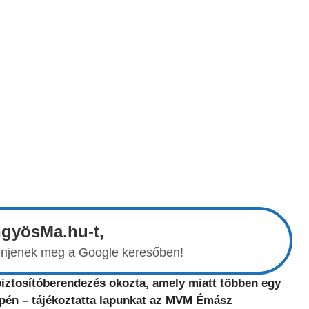
ngyösMa.hu-t,
elenjenek meg a Google keresőben!
iztosítóberendezés okozta, amely miatt többen egy
zepén – tájékoztatta lapunkat az MVM Émász