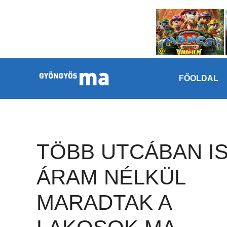
Megszakítás
Kilépés a tartalomba
FŐOLDAL
TÖBB UTCÁBAN I
ÁRAM NÉLKÜL
MARADTAK A