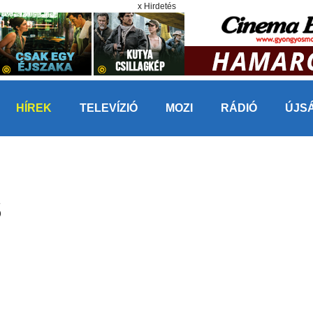
x Hirdetés
HÍREK
TELEVÍZIÓ
MOZI
RÁDIÓ
ÚJS
S