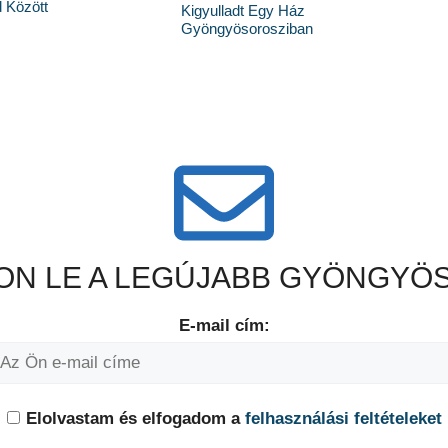
 Között
Kigyulladt Egy Ház
Gyöngyösorosziban
N LE A LEGÚJABB GYÖNGYÖS
E-mail cím:
Elolvastam és elfogadom a
felhasználási feltételeket