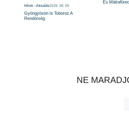
És Mátrafüred
Hírek - Aktuális
2026. 08. 05.
Gyöngyösön Is Toboroz A
Rendőrség
NE MARADJO