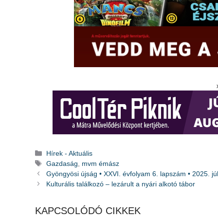
Kategória
Hírek - Aktuális
Címkék
Gazdaság
,
mvm émász
Gyöngyösi újság • XXVI. évfolyam 6. lapszám • 2025. júl
Kulturális találkozó – lezárult a nyári alkotó tábor
KAPCSOLÓDÓ CIKKEK