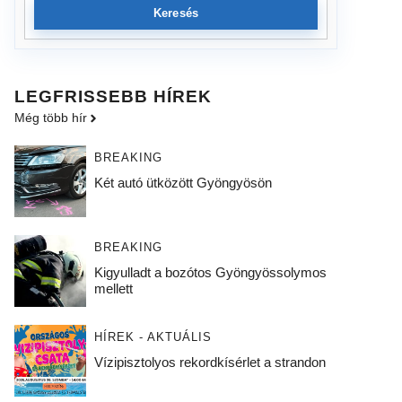
Keresés
LEGFRISSEBB HÍREK
Még több hír
BREAKING
Két autó ütközött Gyöngyösön
BREAKING
Kigyulladt a bozótos Gyöngyössolymos
mellett
HÍREK - AKTUÁLIS
Vízipisztolyos rekordkísérlet a strandon