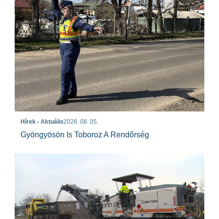
Hírek - Aktuális
2026. 08. 05.
Gyöngyösön Is Toboroz A Rendőrség