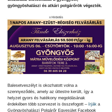
gyöngyöshalászi és atkári polgárőrök végezték.
x Hirdetés
Balesetveszélyt is okozhatott volna a
szennyeződés, amely az úttestre került, így a
helyzet gyors és hatékony megoldásának
érdekében több szervezet is összefogott –
írják
a
Gyöngyöshalászi Polgárőr Egyesület Facebook