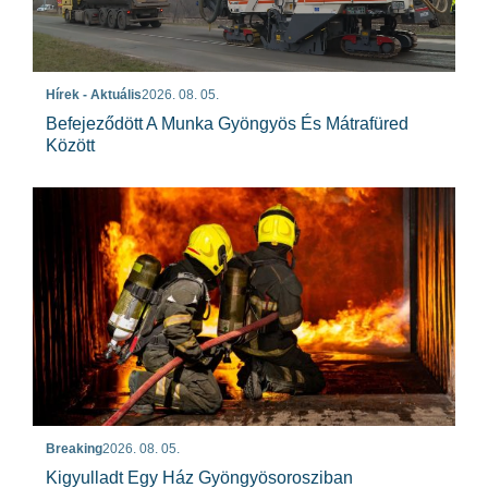
Hírek - Aktuális
2026. 08. 05.
Befejeződött A Munka Gyöngyös És Mátrafüred
Között
Breaking
2026. 08. 05.
Kigyulladt Egy Ház Gyöngyösorosziban