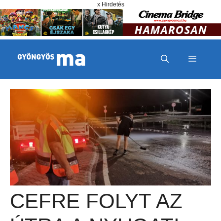
Megszakítás
Kilépés a tartalomba
x Hirdetés
MENÜ
CEFRE FOLYT AZ