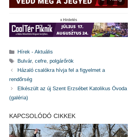
x Hirdetés
Kategória
Hírek - Aktuális
Címkék
Bulvár
,
cefre
,
polgárőrök
Házaló csalókra hívja fel a figyelmet a
rendőrség
Elkészült az új Szent Erzsébet Katolikus Óvoda
(galéria)
KAPCSOLÓDÓ CIKKEK