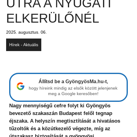
ÚTRA A NYUGATI
ELKERÜLŐNÉL
2025. augusztus. 06.
Hírek - Aktuális
Állítsd be a GyöngyösMa.hu-t,
hogy híreink mindig az elsők között jelenjenek
meg a Google keresőben!
Nagy mennyiségű cefre folyt ki Gyöngyös
bevezető szakaszán Budapest felől tegnap
éjszaka. A helyszín megtisztítását a hivatásos
tűzoltók és a közútkezelő végezte, míg az
útszakasz biztosítását a gyöngyösi,