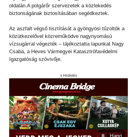
oldalán.A polgárőr szervezetek a közlekedés
biztonságának biztosításában segédkeztek.
Az aszfalt végső tisztítását a gyöngyösi tűzoltók a
közútkezelővel közreműködve nagynyomású
vízsugárral végezték – tájékoztatta lapunkat Nagy
Csaba, a Heves Vármegyei Katasztrófavédelmi
Igazgatóság szóvivője.
x Hirdetés
⏸
Hang