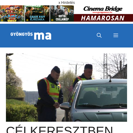
Megszakítás
Kilépés a tartalomba
x Hirdetés
MENÜ
CÉLKERESZTBEN