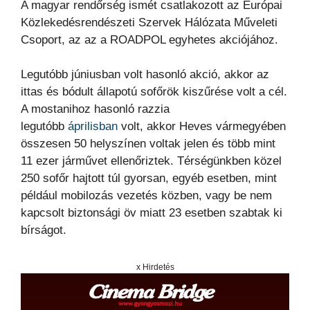
A magyar rendőrség ismét csatlakozott az Európai
Közlekedésrendészeti Szervek Hálózata Műveleti
Csoport, az az a ROADPOL egyhetes akciójához.
Legutóbb júniusban volt hasonló akció, akkor az
ittas és bódult állapotú sofőrök kiszűrése volt a cél.
A mostanihoz hasonló razzia
legutóbb
áprilisban
volt, akkor Heves vármegyében
összesen 50 helyszínen voltak jelen és több mint
11 ezer járművet ellenőriztek. Térségünkben közel
250 sofőr hajtott túl gyorsan, egyéb esetben, mint
például mobilozás vezetés közben, vagy be nem
kapcsolt biztonsági öv miatt 23 esetben szabtak ki
bírságot.
x Hirdetés