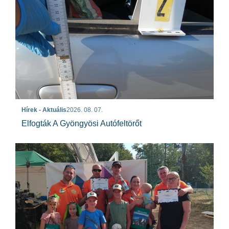
Hírek - Aktuális
2026. 08. 07.
Elfogták A Gyöngyösi Autófeltörőt