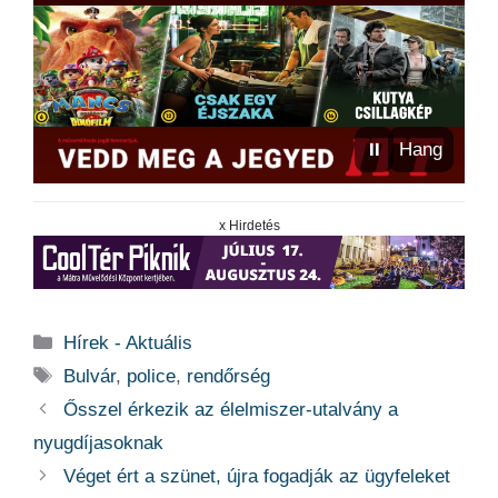
⏸
Hang
x Hirdetés
Kategória
Hírek - Aktuális
Címkék
Bulvár
,
police
,
rendőrség
Ősszel érkezik az élelmiszer-utalvány a
nyugdíjasoknak
Véget ért a szünet, újra fogadják az ügyfeleket