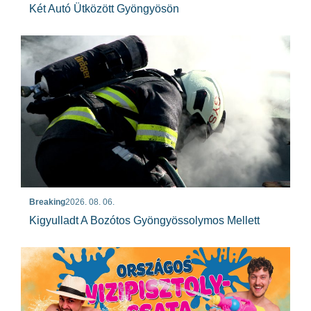
Két Autó Ütközött Gyöngyösön
Breaking
2026. 08. 06.
Kigyulladt A Bozótos Gyöngyössolymos Mellett