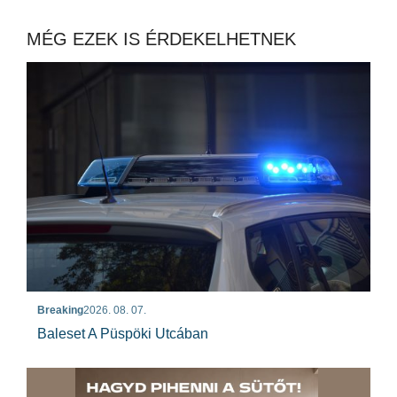
MÉG EZEK IS ÉRDEKELHETNEK
Breaking
2026. 08. 07.
Baleset A Püspöki Utcában