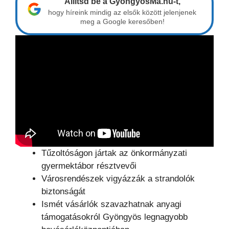
Állítsd be a GyöngyösMa.hu-t,
hogy híreink mindig az elsők között jelenjenek
meg a Google keresőben!
Tűzoltóságon jártak az önkormányzati
gyermektábor résztvevői
Városrendészek vigyázzák a strandolók
biztonságát
Ismét vásárlók szavazhatnak anyagi
támogatásokról Gyöngyös legnagyobb