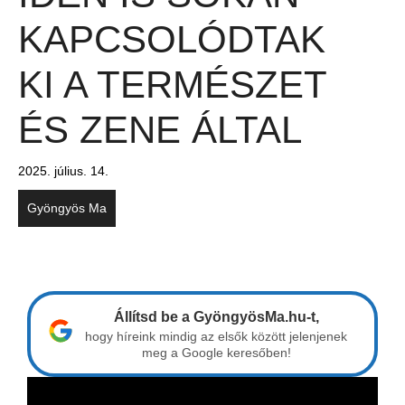
KAPCSOLÓDTAK
KI A TERMÉSZET
ÉS ZENE ÁLTAL
2025. július. 14.
Gyöngyös Ma
Állítsd be a GyöngyösMa.hu-t,
hogy híreink mindig az elsők között jelenjenek
meg a Google keresőben!