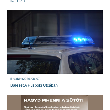
Ital Titka
Breaking
2026. 08. 07.
Baleset A Püspöki Utcában