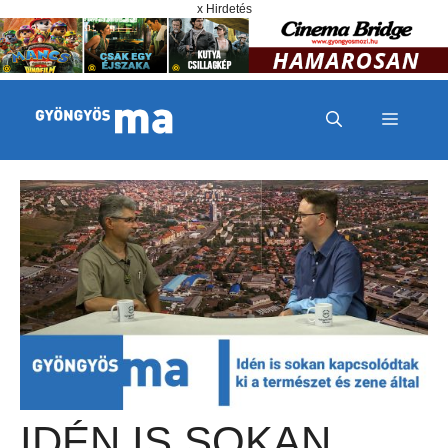
Megszakítás
Kilépés a tartalomba
x Hirdetés
MENÜ
IDÉN IS SOKAN