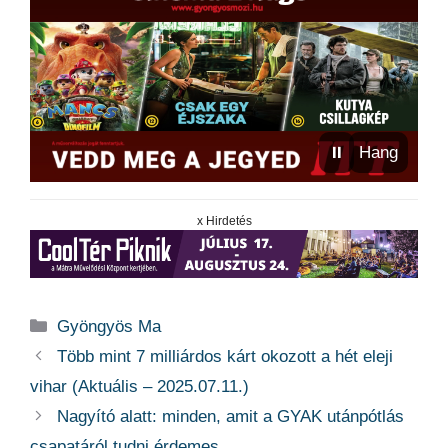
⏸
Hang
x Hirdetés
Kategória
Gyöngyös Ma
Több mint 7 milliárdos kárt okozott a hét eleji
vihar (Aktuális – 2025.07.11.)
Nagyító alatt: minden, amit a GYAK utánpótlás
csapatáról tudni érdemes