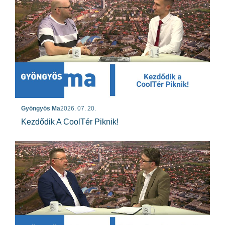
Gyöngyös Ma
2026. 07. 20.
Kezdődik A CoolTér Piknik!