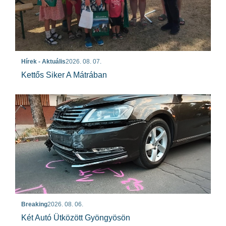
Hírek - Aktuális
2026. 08. 07.
Kettős Siker A Mátrában
Breaking
2026. 08. 06.
Két Autó Ütközött Gyöngyösön