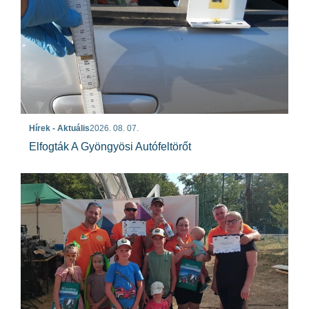
Hírek - Aktuális
2026. 08. 07.
Elfogták A Gyöngyösi Autófeltörőt