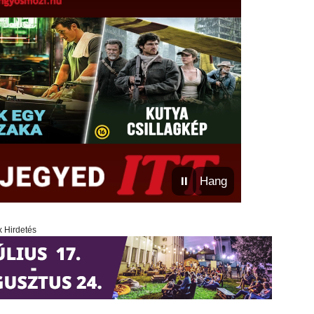
⏸
Hang
x Hirdetés