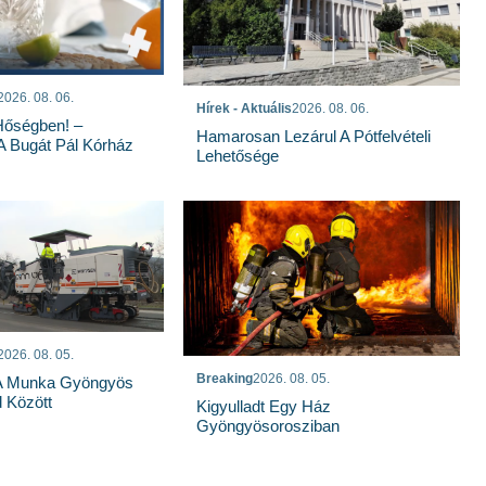
2026. 08. 06.
Hírek - Aktuális
2026. 08. 06.
Hőségben! –
Hamarosan Lezárul A Pótfelvételi
 A Bugát Pál Kórház
Lehetősége
2026. 08. 05.
Breaking
2026. 08. 05.
 A Munka Gyöngyös
 Között
Kigyulladt Egy Ház
Gyöngyösorosziban