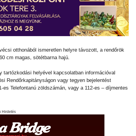
 vécsi otthonából ismeretlen helyre távozott, a rendőrök
 160 cm magas, sötétbarna hajú.
y tartózkodási helyével kapcsolatban információval
si Rendőrkapitányságon vagy tegyen bejelentést
11-es Telefontanú zöldszámán, vagy a 112-es – díjmentes
x Hirdetés