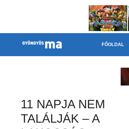
Megszakítás
Kilépés a tartalomba
FŐOLDAL
11 NAPJA NEM
TALÁLJÁK – A