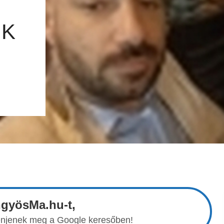
IK
ngyösMa.hu-t,
elenjenek meg a Google keresőben!