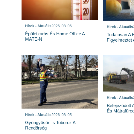
Hírek - Aktuális
2026. 08. 06.
Hírek - Aktuális
Épületzárás És Home Office A
Tudatosan A 
MATE-N
Figyelmeztet
Hírek - Aktuális
Befejeződött
És Mátrafüred
Hírek - Aktuális
2026. 08. 05.
Gyöngyösön Is Toboroz A
Rendőrség