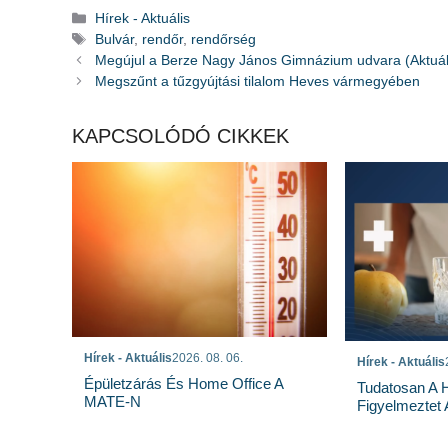
Kategória
Hírek - Aktuális
Címkék
Bulvár
,
rendőr
,
rendőrség
Megújul a Berze Nagy János Gimnázium udvara (Aktuáli
Megszűnt a tűzgyújtási tilalom Heves vármegyében
KAPCSOLÓDÓ CIKKEK
Hírek - Aktuális
2026. 08. 06.
Hírek - Aktuális
Épületzárás És Home Office A
Tudatosan A 
MATE-N
Figyelmeztet