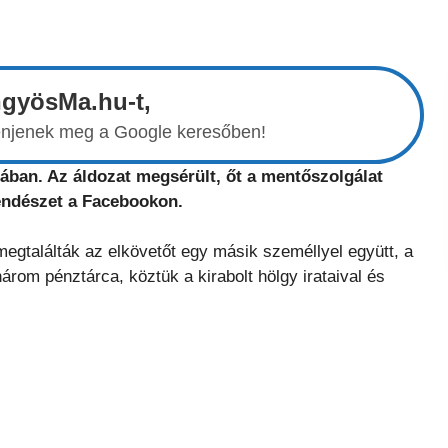
ngyösMa.hu-t,
elenjenek meg a Google keresőben!
ában. Az áldozat megsérült, őt a mentőszolgálat
rendészet a Facebookon.
megtalálták az elkövetőt egy másik személlyel együtt, a
árom pénztárca, köztük a kirabolt hölgy irataival és