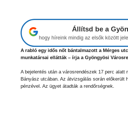
Állítsd be a Gyö
hogy híreink mindig az elsők között j
A rabló egy idős nőt bántalmazott a Mérges utc
munkatársai ellátták – írja a Gyöngyösi Város
A bejelentés után a városrendészek 17 perc alatt 
Bányász utcában. Az átvizsgálás során előkerült h
pénzével. Az ügyet átadták a rendőrségnek.