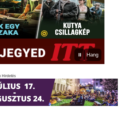
⏸
Hang
x Hirdetés