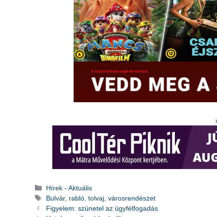
Kategória
Hírek - Aktuális
Címkék
Bulvár
,
rabló
,
tolvaj
,
városrendészet
Figyelem: szünetel az ügyfélfogadás