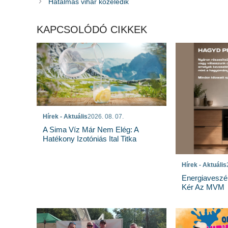
Hatalmas vihar közeledik
KAPCSOLÓDÓ CIKKEK
Hírek - Aktuális
2026. 08. 07.
A Sima Víz Már Nem Elég: A
Hatékony Izotóniás Ital Titka
Hírek - Aktuális
Energiaveszé
Kér Az MVM