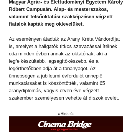
Magyar Agrár- és Élettudományi Egyetem Károly
Róbert Campusán. Alap- és mesterszakos,
valamint felsőoktatási szakképzésen végzett
fiatalok kapták meg oklevelüket.
Az eseményen átadták az Arany Kréta Vándordíjat
is, amelyet a hallgatók titkos szavazással ítélnek
oda minden évben annak az oktatónak, aki a
legfelkészültebb, legsegítőkészebb, és a
legérthetőbben adja át a tananyagot. Az
ünnepségen a jubileumi évfordulót ünneplő
munkatársakat is köszöntötték, valamint 65
aranydiplomás, vagyis ötven éve végzett
szakember személyesen vehette át díszoklevelét.
x Hirdetés