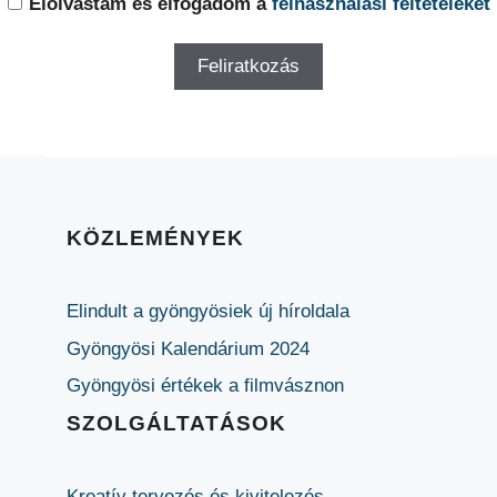
Elolvastam és elfogadom a
felhasználási feltételeket
KÖZLEMÉNYEK
Elindult a gyöngyösiek új híroldala
Gyöngyösi Kalendárium 2024
Gyöngyösi értékek a filmvásznon
SZOLGÁLTATÁSOK
Kreatív tervezés és kivitelezés