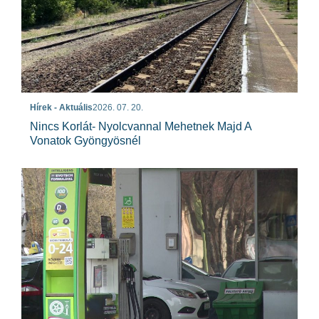
Hírek - Aktuális
2026. 07. 20.
Nincs Korlát- Nyolcvannal Mehetnek Majd A
Vonatok Gyöngyösnél