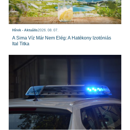
Hírek - Aktuális
2026. 08. 07.
A Sima Víz Már Nem Elég: A Hatékony Izotóniás
Ital Titka