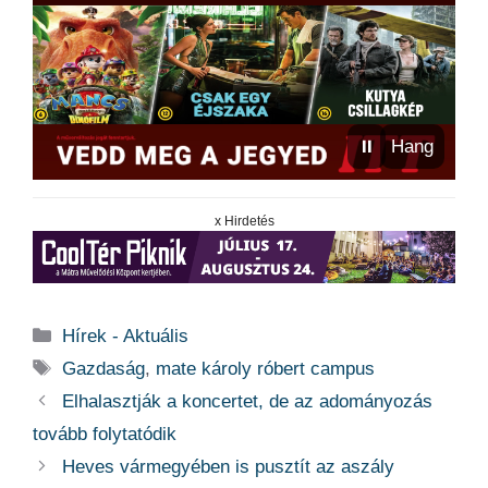
⏸
Hang
x Hirdetés
Kategória
Hírek - Aktuális
Címkék
Gazdaság
,
mate károly róbert campus
Elhalasztják a koncertet, de az adományozás
tovább folytatódik
Heves vármegyében is pusztít az aszály