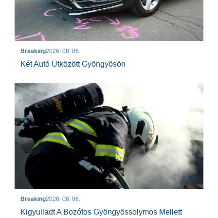
Breaking
2026. 08. 06.
Két Autó Ütközött Gyöngyösön
Breaking
2026. 08. 06.
Kigyulladt A Bozótos Gyöngyössolymos Mellett