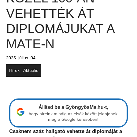
VEHETTÉK ÁT
DIPLOMÁJUKAT A
MATE-N
2025. július. 04.
Hírek - Aktuális
Állítsd be a GyöngyösMa.hu-t,
hogy híreink mindig az elsők között jelenjenek
meg a Google keresőben!
Csaknem száz hallgató vehette át diplomáját a