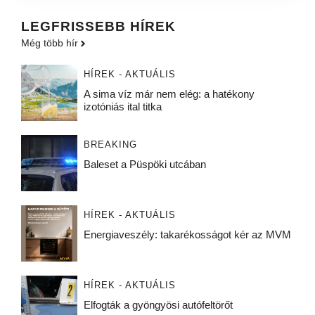
LEGFRISSEBB HÍREK
Még több hír
HÍREK - AKTUÁLIS
A sima víz már nem elég: a hatékony
izotóniás ital titka
BREAKING
Baleset a Püspöki utcában
HÍREK - AKTUÁLIS
Energiaveszély: takarékosságot kér az MVM
HÍREK - AKTUÁLIS
Elfogták a gyöngyösi autófeltörőt