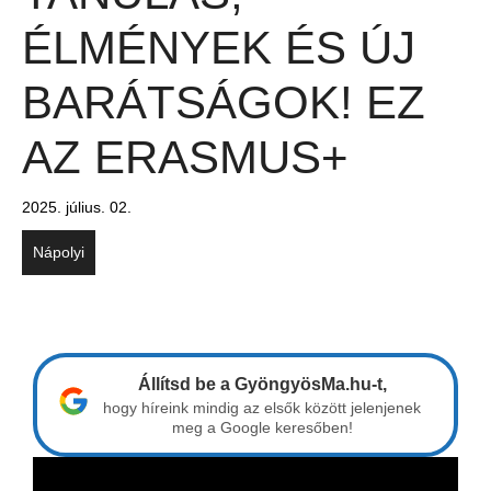
ÉLMÉNYEK ÉS ÚJ
BARÁTSÁGOK! EZ
AZ ERASMUS+
2025. július. 02.
Nápolyi
Állítsd be a GyöngyösMa.hu-t,
hogy híreink mindig az elsők között jelenjenek
meg a Google keresőben!