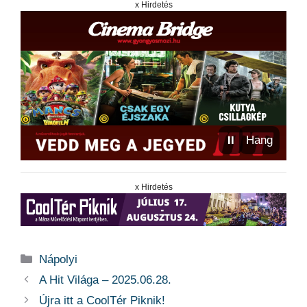
x Hirdetés
⏸
Hang
x Hirdetés
Kategória
Nápolyi
A Hit Világa – 2025.06.28.
Újra itt a CoolTér Piknik!