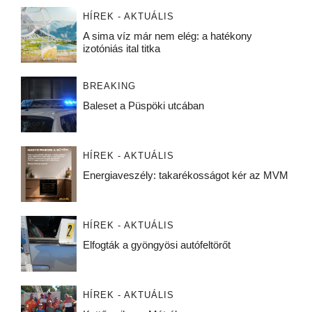
HÍREK - AKTUÁLIS
A sima víz már nem elég: a hatékony
izotóniás ital titka
BREAKING
Baleset a Püspöki utcában
HÍREK - AKTUÁLIS
Energiaveszély: takarékosságot kér az MVM
HÍREK - AKTUÁLIS
Elfogták a gyöngyösi autófeltörőt
HÍREK - AKTUÁLIS