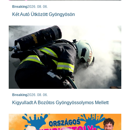
Breaking
2026. 08. 06.
Két Autó Ütközött Gyöngyösön
Breaking
2026. 08. 06.
Kigyulladt A Bozótos Gyöngyössolymos Mellett