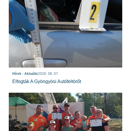
Hírek - Aktuális
2026. 08. 07.
Elfogták A Gyöngyösi Autófeltörőt