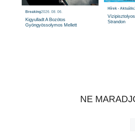
Hírek - Aktuális
Breaking
2026. 08. 06.
Vízipisztolyo
Kigyulladt A Bozótos
Strandon
Gyöngyössolymos Mellett
NE MARADJO