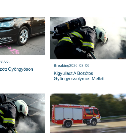
8. 06.
Breaking
2026. 08. 06.
özött Gyöngyösön
Kigyulladt A Bozótos
Gyöngyössolymos Mellett