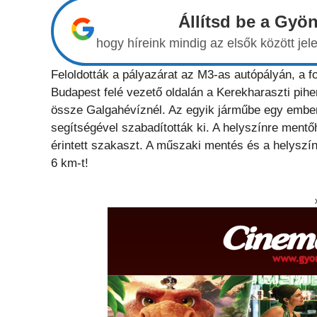
Állítsd be a Gyö
hogy híreink mindig az elsők között j
Feloldották a pályazárat az M3-as autópályán, a f
Budapest felé vezető oldalán a Kerekharaszti pih
össze Galgahévíznél. Az egyik járműbe egy ember 
segítségével szabadították ki. A helyszínre mentőh
érintett szakaszt. A műszaki mentés és a helyszín
6 km-t!