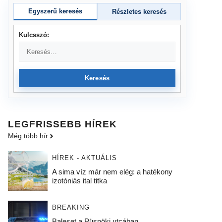
Egyszerű keresés
Részletes keresés
Kulcsszó:
Keresés
LEGFRISSEBB HÍREK
Még több hír
HÍREK - AKTUÁLIS
A sima víz már nem elég: a hatékony
izotóniás ital titka
BREAKING
Baleset a Püspöki utcában