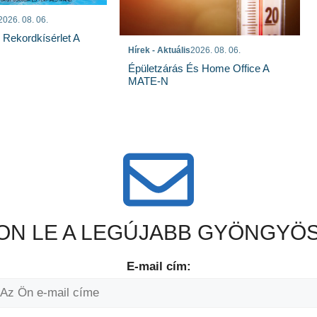
2026. 08. 06.
s Rekordkísérlet A
Hírek - Aktuális
2026. 08. 06.
Épületzárás És Home Office A
MATE-N
N LE A LEGÚJABB GYÖNGYÖS
E-mail cím: