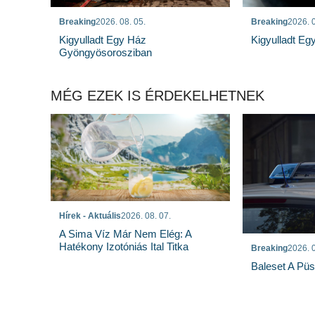
Breaking
2026. 08. 05.
Breaking
2026. 0
Kigyulladt Egy Ház
Kigyulladt E
Gyöngyösorosziban
MÉG EZEK IS ÉRDEKELHETNEK
Hírek - Aktuális
2026. 08. 07.
A Sima Víz Már Nem Elég: A
Hatékony Izotóniás Ital Titka
Breaking
2026. 0
Baleset A Pü