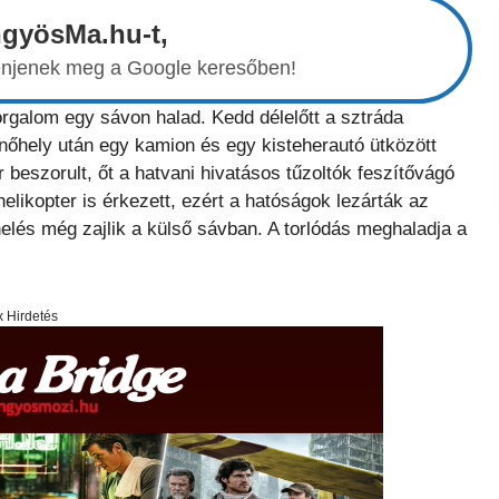
ngyösMa.hu-t,
elenjenek meg a Google keresőben!
orgalom egy sávon halad. Kedd délelőtt a sztráda
enőhely után egy kamion és egy kisteherautó ütközött
beszorult, őt a hatvani hivatásos tűzoltók feszítővágó
elikopter is érkezett, ezért a hatóságok lezárták az
elés még zajlik a külső sávban. A torlódás meghaladja a
x Hirdetés