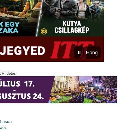
⏸
Hang
x Hirdetés
3-ason
rvos