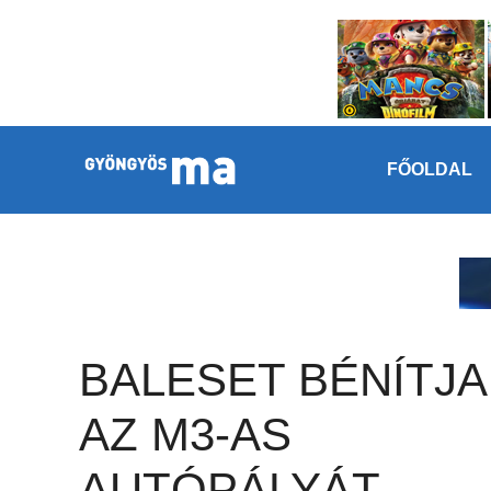
Megszakítás
Kilépés a tartalomba
FŐOLDAL
BALESET BÉNÍTJA
AZ M3-AS
AUTÓPÁLYÁT –