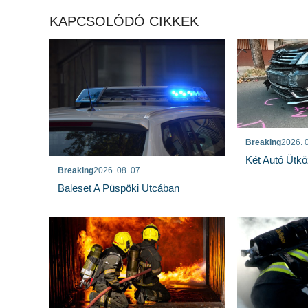
KAPCSOLÓDÓ CIKKEK
Breaking
2026. 0
Két Autó Ütk
Breaking
2026. 08. 07.
Baleset A Püspöki Utcában