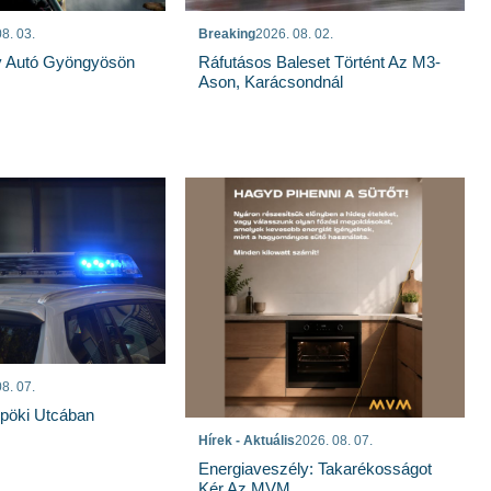
8. 03.
Breaking
2026. 08. 02.
gy Autó Gyöngyösön
Ráfutásos Baleset Történt Az M3-
Ason, Karácsondnál
8. 07.
spöki Utcában
Hírek - Aktuális
2026. 08. 07.
Energiaveszély: Takarékosságot
Kér Az MVM