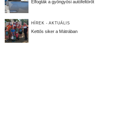
Elfogták a gyöngyösi autófeltörőt
HÍREK - AKTUÁLIS
Kettős siker a Mátrában