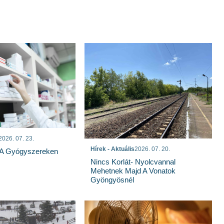
n
2026. 07. 23.
Hírek - Aktuális
2026. 07. 20.
 A Gyógyszereken
Nincs Korlát- Nyolcvannal
Mehetnek Majd A Vonatok
Gyöngyösnél