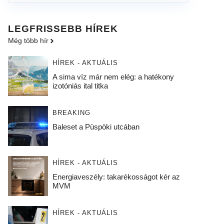
LEGFRISSEBB HÍREK
Még több hír
HÍREK - AKTUÁLIS
A sima víz már nem elég: a hatékony
izotóniás ital titka
BREAKING
Baleset a Püspöki utcában
HÍREK - AKTUÁLIS
Energiaveszély: takarékosságot kér az
MVM
HÍREK - AKTUÁLIS