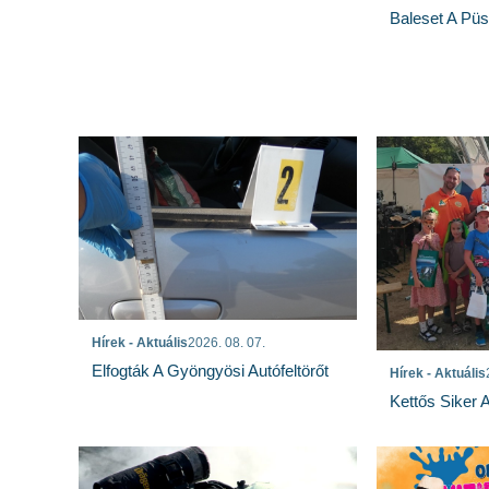
Baleset A Pü
Hírek - Aktuális
2026. 08. 07.
Elfogták A Gyöngyösi Autófeltörőt
Hírek - Aktuális
Kettős Siker 