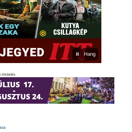
⏸
Hang
x Hirdetés
ása