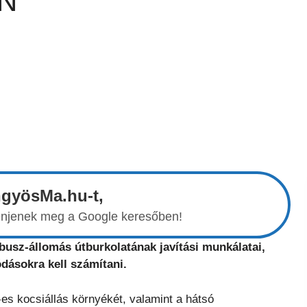
N
ngyösMa.hu-t,
elenjenek meg a Google keresőben!
usz-állomás útburkolatának javítási munkálatai,
dásokra kell számítani.
2-es kocsiállás környékét, valamint a hátsó