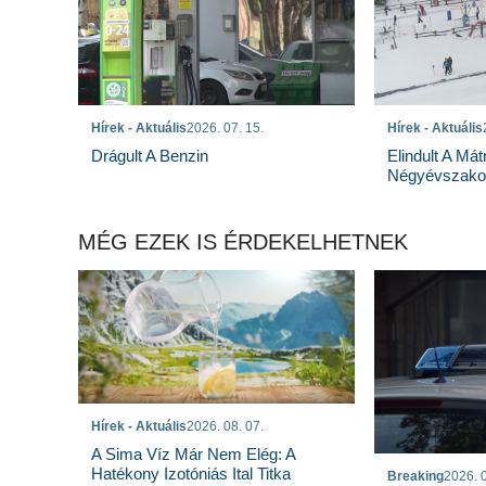
Hírek - Aktuális
2026. 07. 15.
Hírek - Aktuális
Drágult A Benzin
Elindult A Mát
Négyévszakos
MÉG EZEK IS ÉRDEKELHETNEK
Hírek - Aktuális
2026. 08. 07.
A Sima Víz Már Nem Elég: A
Hatékony Izotóniás Ital Titka
Breaking
2026. 0