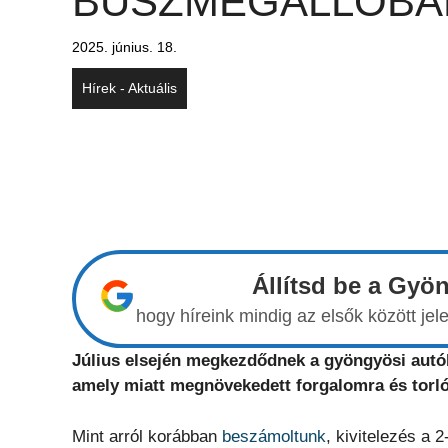
BUSZMEGÁLLÓBA
2025. június. 18.
Hírek - Aktuális
Állítsd be a Gyö
hogy híreink mindig az elsők között j
Július elsején megkezdődnek a gyöngyösi autób
amely miatt megnövekedett forgalomra és torló
Mint arról korábban
beszámoltunk
, kivitelezés a 