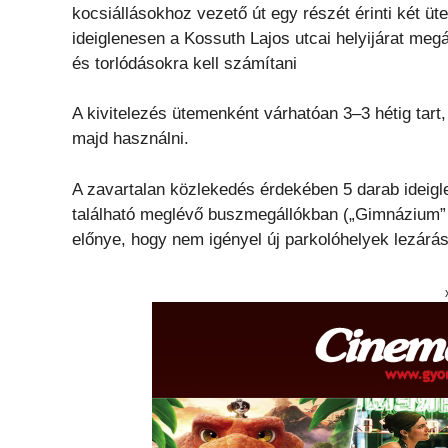
kocsiállásokhoz vezető út egy részét érinti két ü
ideiglenesen a Kossuth Lajos utcai helyijárat meg
és torlódásokra kell számítani
A kivitelezés ütemenként várhatóan 3–3 hétig tart
majd használni.
A zavartalan közlekedés érdekében 5 darab ideigle
található meglévő buszmegállókban („Gimnázium”
előnye, hogy nem igényel új parkolóhelyek lezárásá