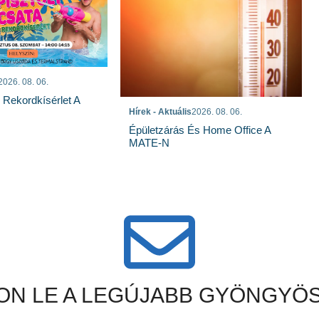
2026. 08. 06.
s Rekordkísérlet A
Hírek - Aktuális
2026. 08. 06.
Épületzárás És Home Office A
MATE-N
N LE A LEGÚJABB GYÖNGYÖS