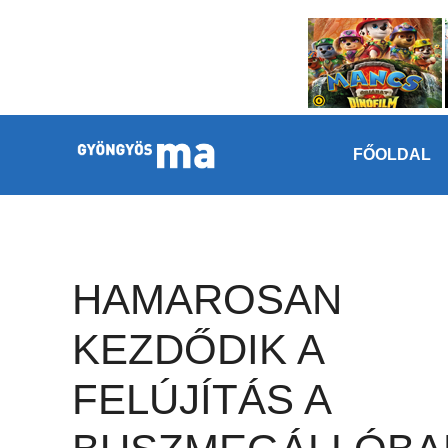
Megszakítás
Kilépés a tartalomba
FŐOLDAL
HAMAROSAN
KEZDŐDIK A
FELÚJÍTÁS A