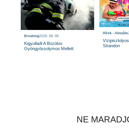
Hírek - Aktuális
Breaking
2026. 08. 06.
Vízipisztolyo
Kigyulladt A Bozótos
Strandon
Gyöngyössolymos Mellett
NE MARADJO