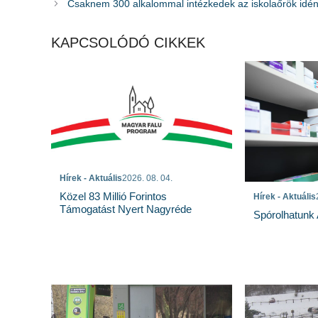
Csaknem 300 alkalommal intézkedek az iskolaőrök idé
KAPCSOLÓDÓ CIKKEK
Hírek - Aktuális
2026. 08. 04.
Közel 83 Millió Forintos
Hírek - Aktuális
Támogatást Nyert Nagyréde
Spórolhatunk