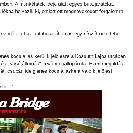
temben. A munkálatok ideje alatt egyes buszjáratokat
állókba helyezik ki, emiatt ott megnövekedett forgalomra
, ez idő alatt az autóbusz-állomás egy részét nem lehet
nes kocsiállás kerül kijelölésre a Kossuth Lajos utcában
 és „Vasútállomás” nevű megállópárok). Ezen megoldás
t, csupán ideiglenes kocsiállásként való kijelölést.
x Hirdetés