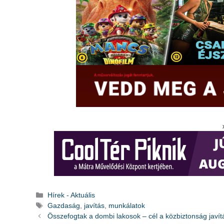
Kategória
Hírek - Aktuális
Címkék
Gazdaság
,
javítás
,
munkálatok
Összefogtak a dombi lakosok – cél a közbiztonság javít