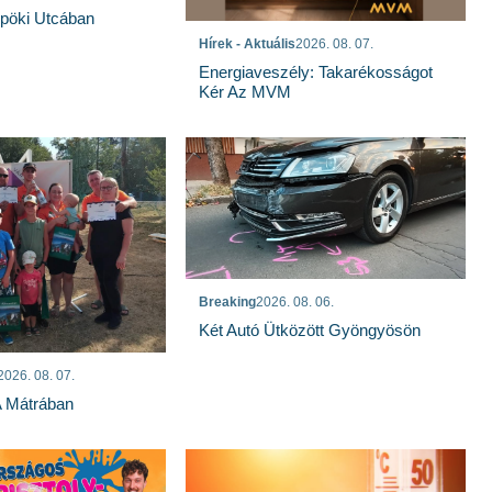
spöki Utcában
Hírek - Aktuális
2026. 08. 07.
Energiaveszély: Takarékosságot
Kér Az MVM
Breaking
2026. 08. 06.
Két Autó Ütközött Gyöngyösön
2026. 08. 07.
A Mátrában