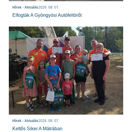
Hírek - Aktuális
2026. 08. 07.
Elfogták A Gyöngyösi Autófeltörőt
Hírek - Aktuális
2026. 08. 07.
Kettős Siker A Mátrában