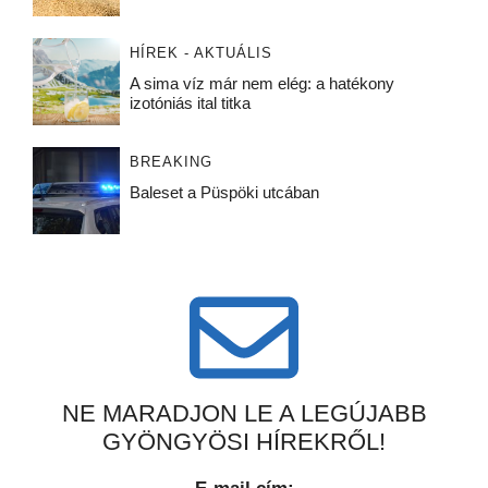
HÍREK - AKTUÁLIS
A sima víz már nem elég: a hatékony
izotóniás ital titka
BREAKING
Baleset a Püspöki utcában
NE MARADJON LE A LEGÚJABB
GYÖNGYÖSI HÍREKRŐL!