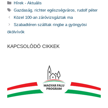
Kategória
Hírek - Aktuális
Címkék
Gazdaság
,
richter egészségváros
,
rudolf péter
Közel 100-an záróvizsgáztak ma
Szabadtéren szálltak ringbe a gyöngyösi
ökölvívók
KAPCSOLÓDÓ CIKKEK