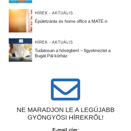
HÍREK - AKTUÁLIS
Épületzárás és home office a MATE-n
HÍREK - AKTUÁLIS
Tudatosan a hőségben! – figyelmeztet a
Bugát Pál kórház
NE MARADJON LE A LEGÚJABB
GYÖNGYÖSI HÍREKRŐL!
E-mail cím: