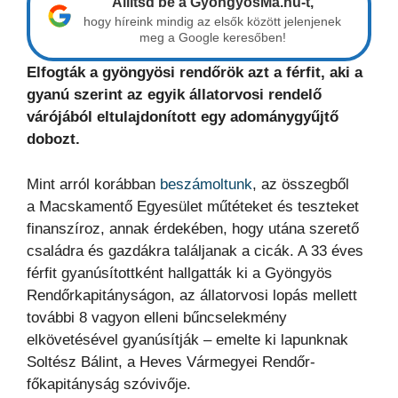
Állítsd be a GyöngyösMa.hu-t,
hogy híreink mindig az elsők között jelenjenek
meg a Google keresőben!
Elfogták a gyöngyösi rendőrök azt a férfit, aki a
gyanú szerint az egyik állatorvosi rendelő
várójából eltulajdonított egy adománygyűjtő
dobozt.
Mint arról korábban
beszámoltunk
, az összegből
a Macskamentő Egyesület műtéteket és teszteket
finanszíroz, annak érdekében, hogy utána szerető
családra és gazdákra találjanak a cicák. A 33 éves
férfit gyanúsítottként hallgatták ki a Gyöngyös
Rendőrkapitányságon, az állatorvosi lopás mellett
további 8 vagyon elleni bűncselekmény
elkövetésével gyanúsítják – emelte ki lapunknak
Soltész Bálint, a Heves Vármegyei Rendőr-
főkapitányság szóvivője.