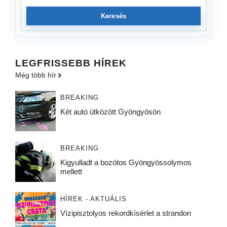
Keresés
LEGFRISSEBB HÍREK
Még több hír
BREAKING
Két autó ütközött Gyöngyösön
BREAKING
Kigyulladt a bozótos Gyöngyössolymos
mellett
HÍREK - AKTUÁLIS
Vízipisztolyos rekordkísérlet a strandon