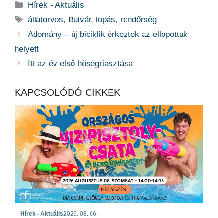
Kategória
Hírek - Aktuális
Címkék
állatorvos
,
Bulvár
,
lopás
,
rendőrség
Adomány – új biciklik érkeztek az ellopottak
helyett
Itt az év első hőségriasztása
KAPCSOLÓDÓ CIKKEK
Hírek - Aktuális
2026. 08. 06.