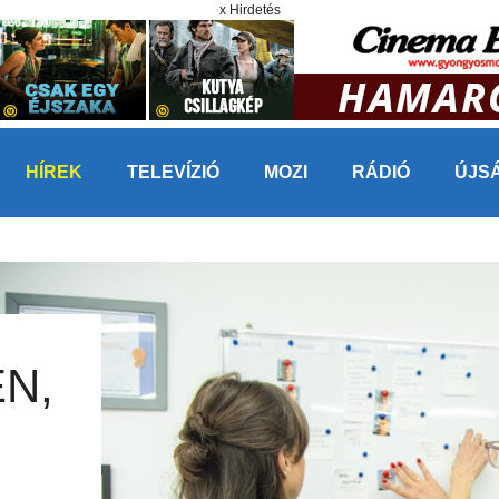
x Hirdetés
HÍREK
TELEVÍZIÓ
MOZI
RÁDIÓ
ÚJS
N,