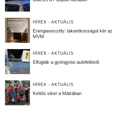
HÍREK - AKTUÁLIS
Energiaveszély: takarékosságot kér az
MVM
HÍREK - AKTUÁLIS
Elfogták a gyöngyösi autófeltörőt
HÍREK - AKTUÁLIS
Kettős siker a Mátrában