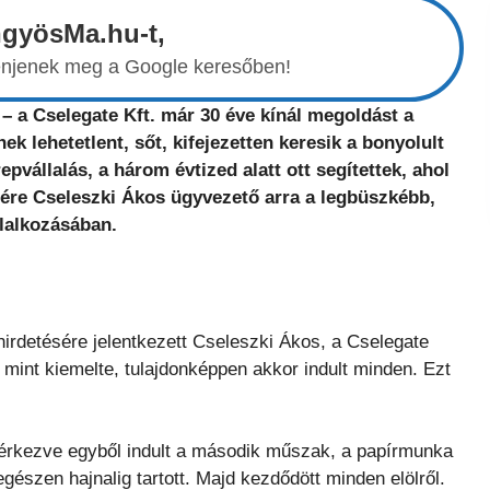
ngyösMa.hu-t,
elenjenek meg a Google keresőben!
 a Cselegate Kft. már 30 éve kínál megoldást a
 lehetetlent, sőt, kifejezetten keresik a bonyolult
pvállalás, a három évtized alatt ott segítettek, ahol
nére Cseleszki Ákos ügyvezető arra a legbüszkébb,
lalkozásában.
hirdetésére jelentkezett Cseleszki Ákos, a Cselegate
mint kiemelte, tulajdonképpen akkor indult minden. Ezt
aérkezve egyből indult a második műszak, a papírmunka
gészen hajnalig tartott. Majd kezdődött minden elölről.