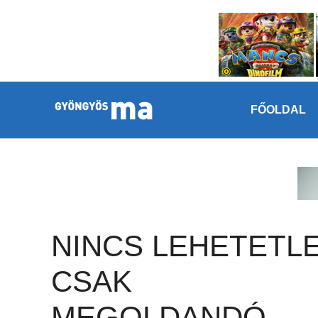
Megszakítás
Kilépés a tartalomba
FŐOLDAL
NINCS LEHETETLE
CSAK
MEGOLDANDÓ