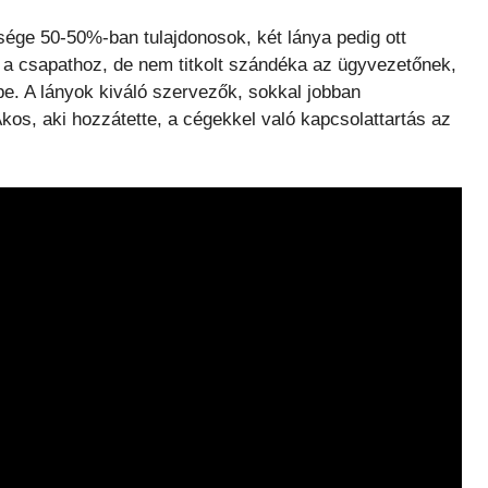
sége 50-50%-ban tulajdonosok, két lánya pedig ott
t a csapathoz, de nem titkolt szándéka az ügyvezetőnek,
be. A lányok kiváló szervezők, sokkal jobban
Ákos, aki hozzátette, a cégekkel való kapcsolattartás az