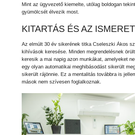
Mint az ügyvezető kiemelte, utólag boldogan teki
gyümölcsét élvezik most.
KITARTÁS ÉS AZ ISMERE
Az elmúlt 30 év sikerének titka Cseleszki Ákos sze
kihívások keresése. Minden megrendelésnek örült
keresik a mai napig azon munkákat, amelyeket ne
egy olyan automatikai meghibásodást sikerült me
sikerült rájönnie. Ez a mentalitás továbbra is jell
mások nem szívesen foglalkoznak.