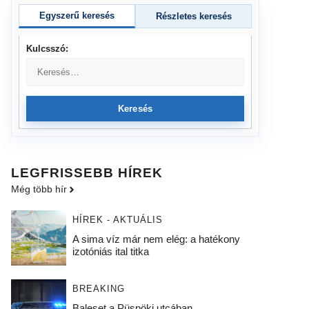
Egyszerű keresés
Részletes keresés
Kulcsszó:
Keresés
LEGFRISSEBB HÍREK
Még több hír
HÍREK - AKTUÁLIS
A sima víz már nem elég: a hatékony
izotóniás ital titka
BREAKING
Baleset a Püspöki utcában