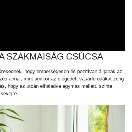
 A SZAKMAISÁG CSÚCSA
törekednek, hogy emberségesen és pozitívan álljanak az
zés annál, mint amikor az elégedett vásárló ódákat zeng
és, hogy az utcán elhaladva egymás mellett, szinte
csevejre.