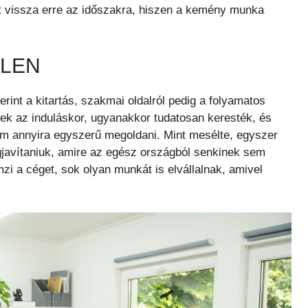
nt vissza erre az időszakra, hiszen a kemény munka
TLEN
rint a kitartás, szakmai oldalról pedig a folyamatos
ek az induláskor, ugyanakkor tudatosan keresték, és
m annyira egyszerű megoldani. Mint mesélte, egyszer
gjavítaniuk, amire az egész országból senkinek sem
emzi a céget, sok olyan munkát is elvállalnak, amivel