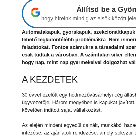
Állítsd be a Gyö
hogy híreink mindig az elsők között j
Automatakapuk, gyorskapuk, szekcionáltkapuk –
lehető legkülönfélébb problémákra. Nem ismernek
feladatokat. Fontos számukra a társadalmi szere
csak tudtak a városban. A számtalan siker elle
hogy nap, mint nap gyermekeivel dolgozhat vál
A KEZDETEK
30 évvel ezelőtt egy hódmezővásárhelyi cég állás
ügyvezetője. Három megyében is kapukat javított, 
követően indított saját vállalkozást.
Az elején mindent egyedül csinált, munkából haz
intézése, az ajánlatok rendezése, amely sokszor e