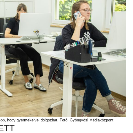
kébb, hogy gyermekeivel dolgozhat. Fotó: Gyöngyösi Médiaközpont
ETT