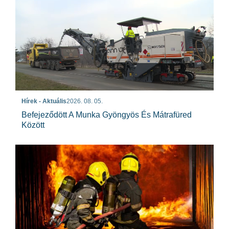
Hírek - Aktuális
2026. 08. 05.
Befejeződött A Munka Gyöngyös És Mátrafüred
Között