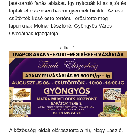
játéktároló faház ablakát, így nyitották ki az ajtót és
loptak el összesen három gyermek biciklit. Az eset
csütörtök késő este történt.- erősítette meg
lapunknak Molnár Lászlóné, Gyöngyös Város
Óvodáinak igazgatója.
x Hirdetés
A közösségi oldalt elárasztotta a hír, Nagy László,