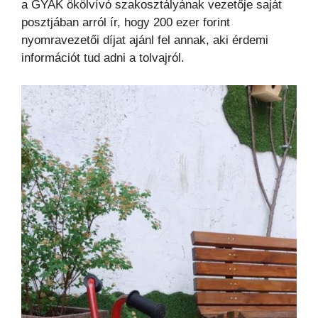
a GYAK ökölvívó szakosztályának vezetője saját
posztjában arról ír, hogy 200 ezer forint
nyomravezetői díjat ajánl fel annak, aki érdemi
információt tud adni a tolvajról.