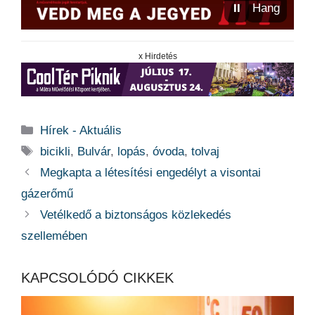
⏸
Hang
x Hirdetés
Kategória
Hírek - Aktuális
Címkék
bicikli
,
Bulvár
,
lopás
,
óvoda
,
tolvaj
Megkapta a létesítési engedélyt a visontai
gázerőmű
Vetélkedő a biztonságos közlekedés
szellemében
KAPCSOLÓDÓ CIKKEK