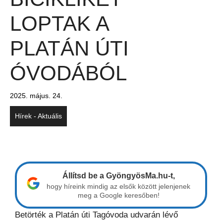
LOPTAK A
PLATÁN ÚTI
ÓVODÁBÓL
2025. május. 24.
Hírek - Aktuális
Állítsd be a GyöngyösMa.hu-t,
hogy híreink mindig az elsők között jelenjenek
meg a Google keresőben!
Betörték a Platán úti Tagóvoda udvarán lévő