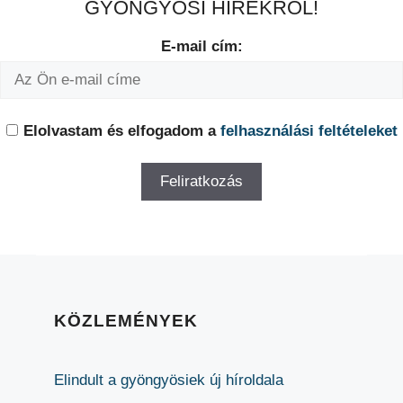
GYÖNGYÖSI HÍREKRŐL!
E-mail cím:
Elolvastam és elfogadom a
felhasználási feltételeket
KÖZLEMÉNYEK
Elindult a gyöngyösiek új híroldala