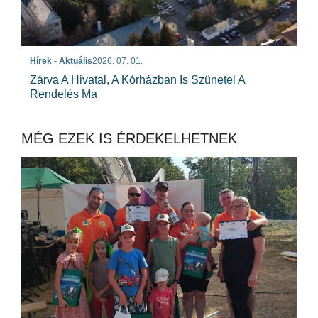
Hírek - Aktuális
2026. 07. 01.
Zárva A Hivatal, A Kórházban Is Szünetel A
Rendelés Ma
MÉG EZEK IS ÉRDEKELHETNEK