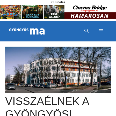
Megszakítás
Kilépés a tartalomba
x Hirdetés
MENÜ
VISSZAÉLNEK A
GYÖNGYÖSI