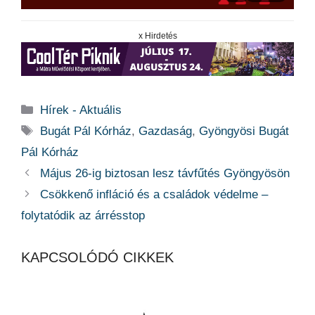
x Hirdetés
Kategória
Hírek - Aktuális
Címkék
Bugát Pál Kórház
,
Gazdaság
,
Gyöngyösi Bugát
Pál Kórház
Május 26-ig biztosan lesz távfűtés Gyöngyösön
Csökkenő infláció és a családok védelme –
folytatódik az árrésstop
KAPCSOLÓDÓ CIKKEK