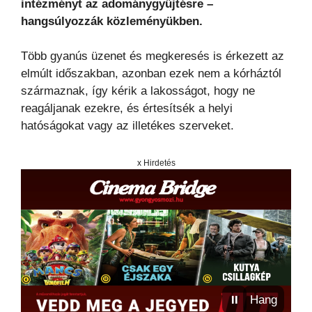
intézményt az adománygyűjtésre –
hangsúlyozzák közleményükben.
Több gyanús üzenet és megkeresés is érkezett az
elmúlt időszakban, azonban ezek nem a kórháztól
származnak, így kérik a lakosságot, hogy ne
reagáljanak ezekre, és értesítsék a helyi
hatóságokat vagy az illetékes szerveket.
x Hirdetés
⏸
Hang