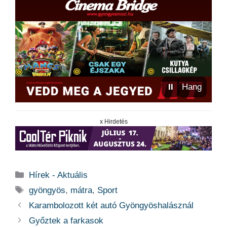
⏸
Hang
x Hirdetés
Kategória
Hírek - Aktuális
Címkék
gyöngyös
,
mátra
,
Sport
Karambolozott két autó Gyöngyöshalásznál
Győztek a farkasok