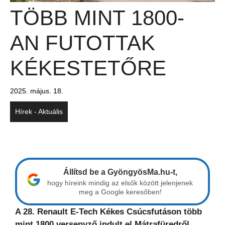
TÖBB MINT 1800-
AN FUTOTTAK
KÉKESTETŐRE
2025. május. 18.
Hírek - Aktuális
Állítsd be a GyöngyösMa.hu-t,
hogy híreink mindig az elsők között jelenjenek
meg a Google keresőben!
A 28. Renault E-Tech Kékes Csúcsfutáson több
mint 1800 versenyző indult el Mátrafüredről,