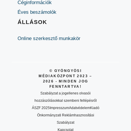
Céginformációk
Éves beszámolók
ÁLLÁSOK
Online szerkesztő munkakör
© GYÖNGYÖSI
MÉDIAKÖZPONT 2023 –
2026 - MINDEN JOG
FENNTARTVA!
Szabályzat a jogellenes olvasói
hozzászólásokkal szembeni fellépésről
ÁSZF 2025
Impresszum
Adatvédelem
Kiadó
Önkormányzati Reklámhasznosítási
Szabályzat
Kapcsolat