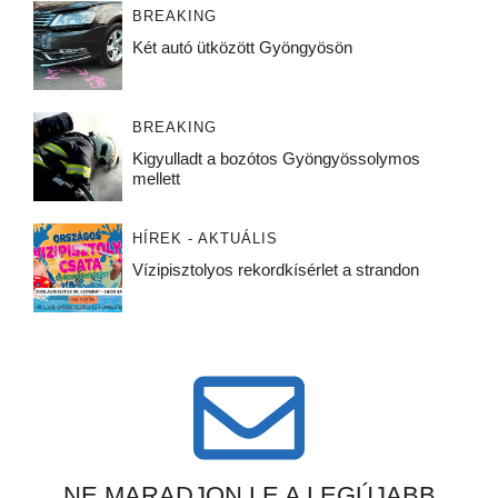
BREAKING
Két autó ütközött Gyöngyösön
BREAKING
Kigyulladt a bozótos Gyöngyössolymos
mellett
HÍREK - AKTUÁLIS
Vízipisztolyos rekordkísérlet a strandon
NE MARADJON LE A LEGÚJABB