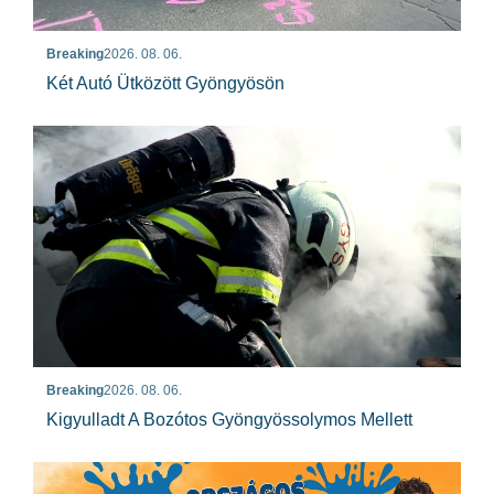
Breaking
2026. 08. 06.
Két Autó Ütközött Gyöngyösön
Breaking
2026. 08. 06.
Kigyulladt A Bozótos Gyöngyössolymos Mellett