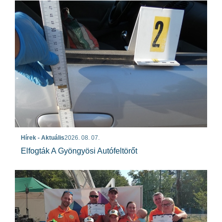
Hírek - Aktuális
2026. 08. 07.
Elfogták A Gyöngyösi Autófeltörőt