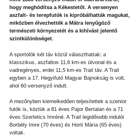
hogy meghódítsa a Kékestetőt. A versenyen
aszfalt- és terepfutók is kipróbálhatták magukat,
miközben élvezhették a Mátra lenyűgöző
természeti környezetét és a kihívást jelentő
szintkülönbséget.
A sportolók két táv közül választhattak: a
klasszikus, aszfaltos 11,6 km-es útvonal és a
vadregényes, erdei 11,5 km-es Trail táv. A Trail
egyben a 17. Hegyifutó Magyar Bajnokság is volt,
ahol 60 versenyző indult.
A mezőnyben kiemelkedően teljesítettek a szenior
futók is, köztük a 81 éves Pajor Bertalan és a 71
éves Szerletics Imréné. A Trail legidősebb indulói
Borbély Imre (70 éves) és Horti Mária (65 éves)
voltak.