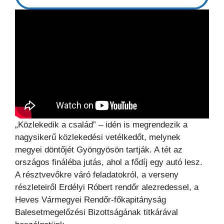
„Közlekedik a család” – idén is megrendezik a
nagysikerű közlekedési vetélkedőt, melynek
megyei döntőjét Gyöngyösön tartják. A tét az
országos fináléba jutás, ahol a fődíj egy autó lesz.
A résztvevőkre váró feladatokról, a verseny
részleteiről Erdélyi Róbert rendőr alezredessel, a
Heves Vármegyei Rendőr-főkapitányság
Balesetmegelőzési Bizottságának titkárával