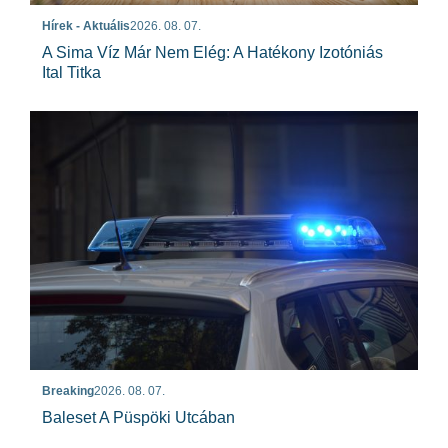
Hírek - Aktuális
2026. 08. 07.
A Sima Víz Már Nem Elég: A Hatékony Izotóniás
Ital Titka
Breaking
2026. 08. 07.
Baleset A Püspöki Utcában