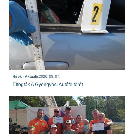
Hírek - Aktuális
2026. 08. 07.
Elfogták A Gyöngyösi Autófeltörőt