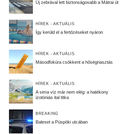
Új zebrával lett biztonságosabb a Mátrai út
HÍREK - AKTUÁLIS
Így kerüld el a fertőzéseket nyáron
HÍREK - AKTUÁLIS
Másodfokúra csökkent a hőségriasztás
HÍREK - AKTUÁLIS
A sima víz már nem elég: a hatékony
izotóniás ital titka
BREAKING
Baleset a Püspöki utcában