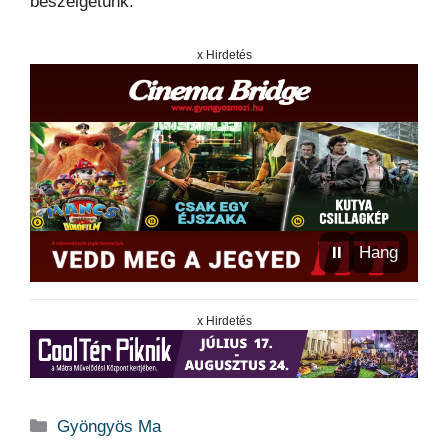
beszélgetünk.
x Hirdetés
⏸
Hang
x Hirdetés
Kategória
Gyöngyös Ma