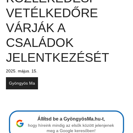
VETÉLKEDŐRE
VÁRJÁK A
CSALÁDOK
JELENTKEZÉSÉT
2025. május. 15.
Gyöngyös Ma
Állítsd be a GyöngyösMa.hu-t,
hogy híreink mindig az elsők között jelenjenek
meg a Google keresőben!